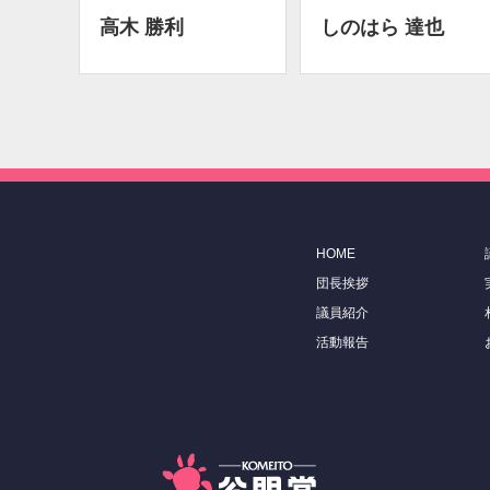
高木 勝利
しのはら 達也
HOME
団長挨拶
議員紹介
活動報告