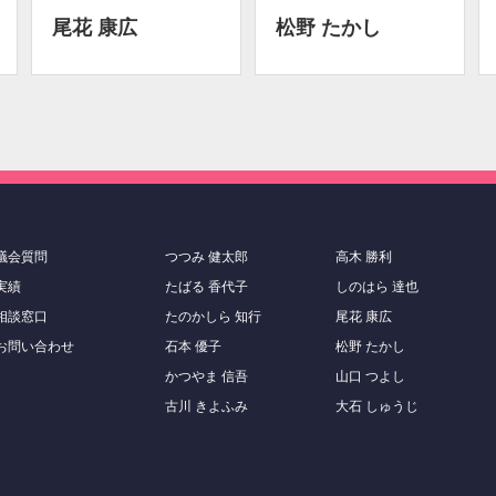
尾花 康広
松野 たかし
議会質問
つつみ 健太郎
高木 勝利
実績
たばる 香代子
しのはら 達也
相談窓口
たのかしら 知行
尾花 康広
お問い合わせ
石本 優子
松野 たかし
かつやま 信吾
山口 つよし
古川 きよふみ
大石 しゅうじ