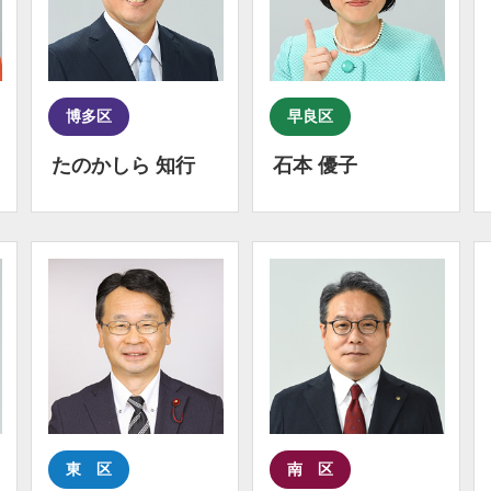
博多区
早良区
たのかしら 知行
石本 優子
東 区
南 区