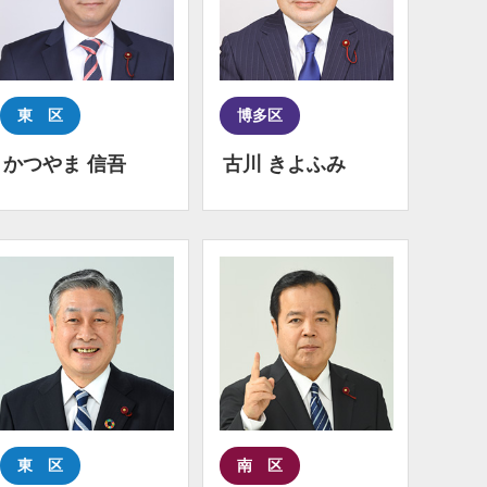
東 区
博多区
かつやま 信吾
古川 きよふみ
東 区
南 区