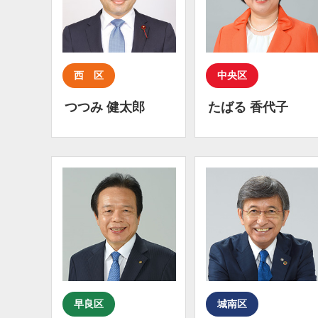
西 区
中央区
つつみ 健太郎
たばる 香代子
早良区
城南区