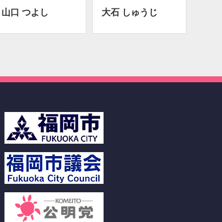
山口 つよし
大石 しゅうじ