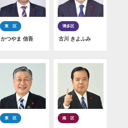
東 区
博多区
かつやま 信吾
古川 きよふみ
東 区
南 区