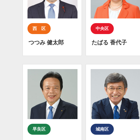
西 区
中央区
つつみ 健太郎
たばる 香代子
早良区
城南区