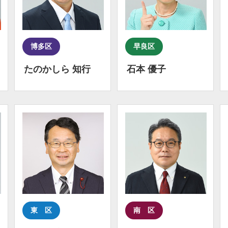
博多区
早良区
たのかしら 知行
石本 優子
東 区
南 区