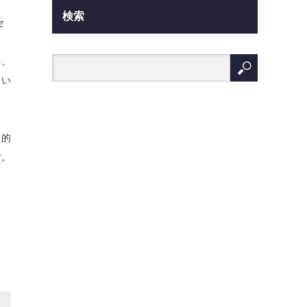
検索
セ
て、
てい
目的
す。