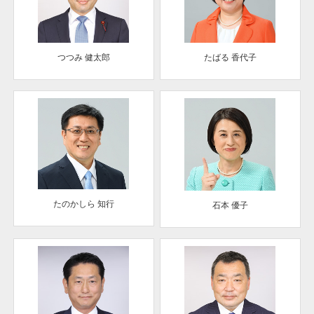
つつみ 健太郎
たばる 香代子
たのかしら 知行
石本 優子