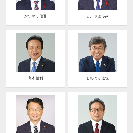
かつやま 信吾
古川 きよふみ
高木 勝利
しのはら 達也