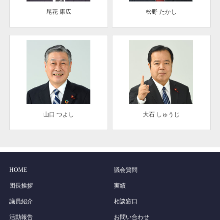
尾花 康広
松野 たかし
山口 つよし
大石 しゅうじ
HOME
議会質問
団長挨拶
実績
議員紹介
相談窓口
活動報告
お問い合わせ