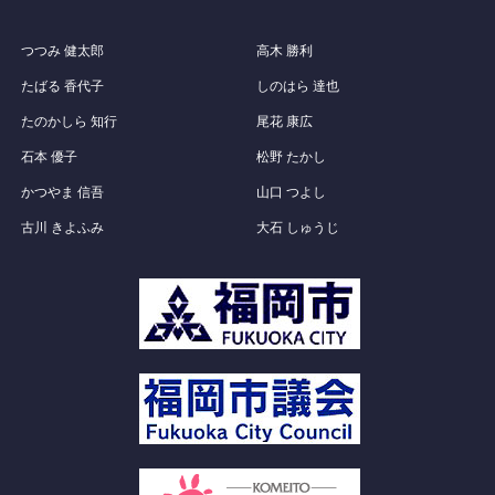
つつみ 健太郎
高木 勝利
たばる 香代子
しのはら 達也
たのかしら 知行
尾花 康広
石本 優子
松野 たかし
かつやま 信吾
山口 つよし
古川 きよふみ
大石 しゅうじ