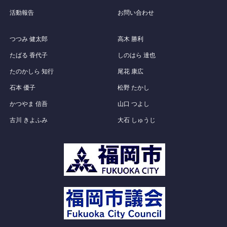
活動報告
お問い合わせ
つつみ 健太郎
高木 勝利
たばる 香代子
しのはら 達也
たのかしら 知行
尾花 康広
石本 優子
松野 たかし
かつやま 信吾
山口 つよし
古川 きよふみ
大石 しゅうじ