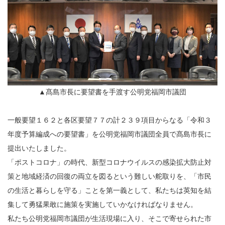
▲髙島市長に要望書を手渡す公明党福岡市議団
一般要望１６２と各区要望７７の計２３９項目からなる「令和３
年度予算編成への要望書」を公明党福岡市議団全員で髙島市長に
提出いたしました。
「ポストコロナ」の時代、新型コロナウイルスの感染拡大防止対
策と地域経済の回復の両立を図るという難しい舵取りを、「市民
の生活と暮らしを守る」ことを第一義として、私たちは英知を結
集して勇猛果敢に施策を実施していかなければなりません。
私たち公明党福岡市議団が生活現場に入り、そこで寄せられた市