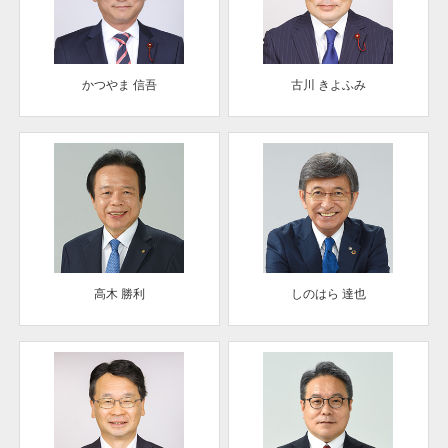
かつやま 信吾
古川 きよふみ
高木 勝利
しのはら 達也