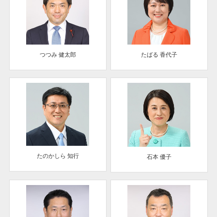
つつみ 健太郎
たばる 香代子
たのかしら 知行
石本 優子