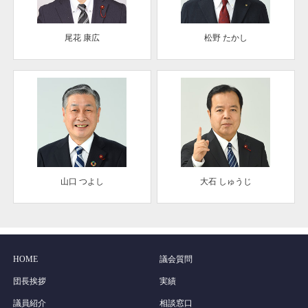
尾花 康広
松野 たかし
山口 つよし
大石 しゅうじ
HOME
議会質問
団長挨拶
実績
議員紹介
相談窓口