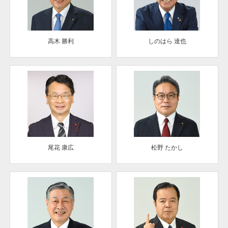
高木 勝利
しのはら 達也
尾花 康広
松野 たかし