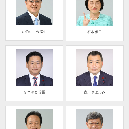
たのかしら 知行
石本 優子
かつやま 信吾
古川 きよふみ