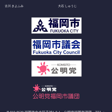
古川 きよふみ
大石 しゅうじ