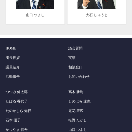
山口 つよし
大石 しゅうじ
HOME
議会質問
団長挨拶
実績
議員紹介
相談窓口
活動報告
お問い合わせ
つつみ 健太郎
高木 勝利
たばる 香代子
しのはら 達也
たのかしら 知行
尾花 康広
石本 優子
松野 たかし
かつやま 信吾
山口 つよし