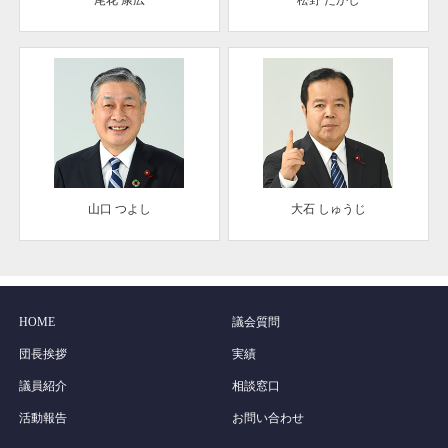
尾花 康広
松野 たかし
山口 つよし
大石 しゅうじ
HOME
議会質問
団長挨拶
実績
議員紹介
相談窓口
活動報告
お問い合わせ