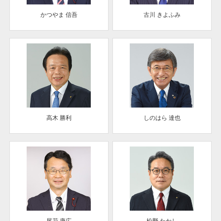
かつやま 信吾
古川 きよふみ
高木 勝利
しのはら 達也