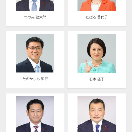
つつみ 健太郎
たばる 香代子
たのかしら 知行
石本 優子