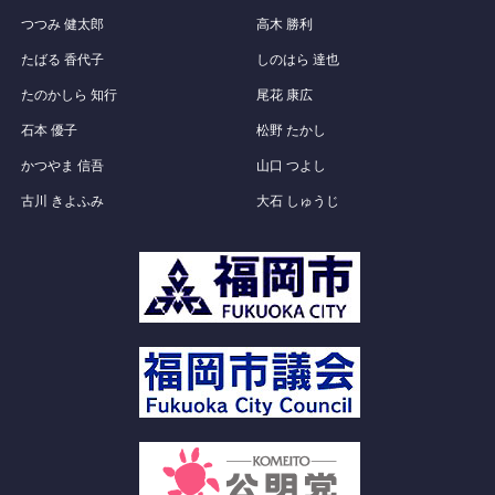
つつみ 健太郎
高木 勝利
たばる 香代子
しのはら 達也
たのかしら 知行
尾花 康広
石本 優子
松野 たかし
かつやま 信吾
山口 つよし
古川 きよふみ
大石 しゅうじ