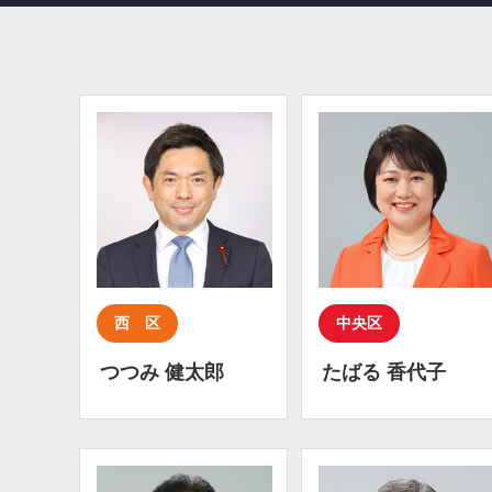
西 区
中央区
つつみ 健太郎
たばる 香代子