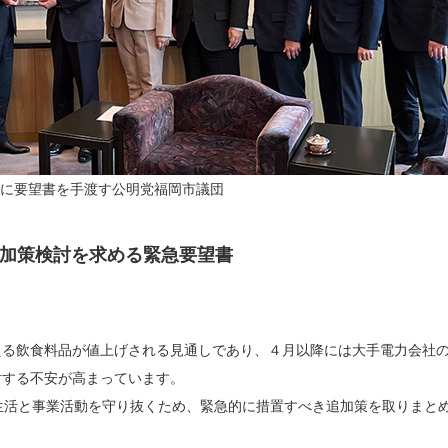
)に要望書を手渡す公明党福岡市議団
加策検討を求める緊急要望書
る飲食料品が値上げされる見通しであり、４月以降には大手電力会社
対する不安が高まっています。
生活と事業活動を守り抜くため、緊急的に措置すべき追加策を取りまと