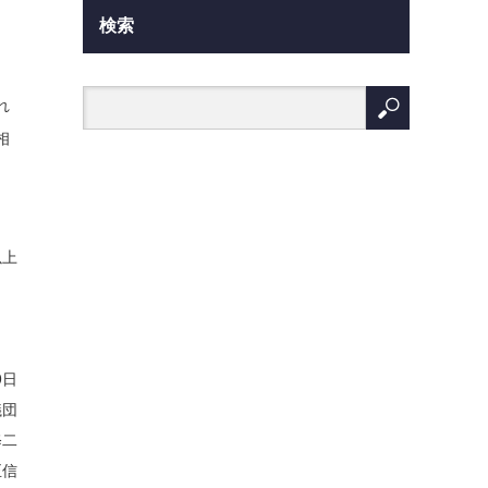
検索
れ
相
以上
9日
議団
二
信