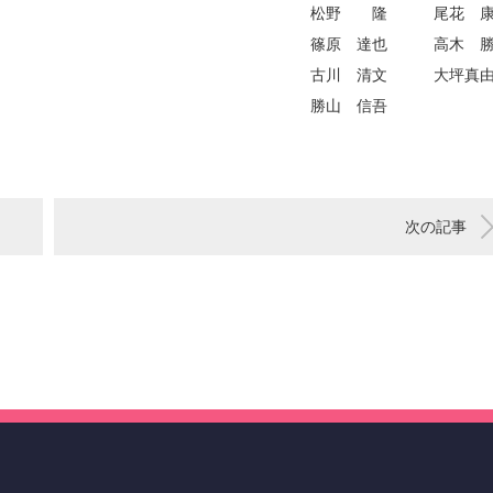
松野 隆 尾花 康
篠原 達也 高木 勝
古川 清文 大坪真由
勝山 信
次の記事