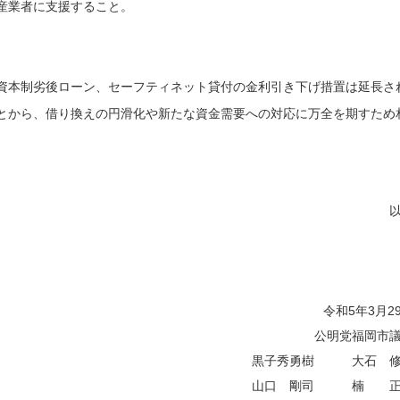
産業者に支援すること。
資本制劣後ローン、セーフティネット貸付の金利引き下げ措置は延長さ
とから、借り換えの円滑化や新たな資金需要への対応に万全を期すため
令和5年3月2
公明党福岡市
黒子秀勇樹 大石 修
山口 剛司 楠 正