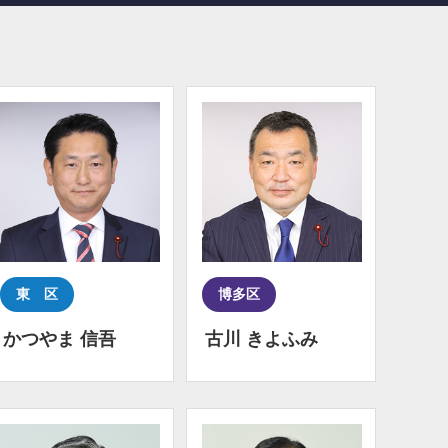
東 区
博多区
かつやま 信吾
古川 きよふみ