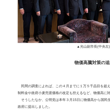
▲光山副市長(中央左
物価高騰対策の追
民間の調査によれば、この４月までに１万５千品目を超え
制料金や政府小麦売渡価格の改定も控えるなど、物価高に
そうしたなか、公明党は本年３月15日に物価高から国民
政府に提出しました。