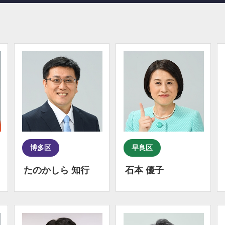
博多区
早良区
たのかしら 知行
石本 優子