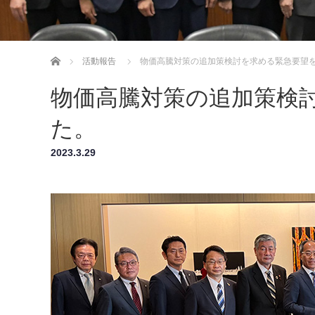
ホーム
活動報告
物価高騰対策の追加策検討を求める緊急要望
物価高騰対策の追加策検
た。
2023.3.29