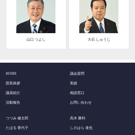
山口 つよし
大石 しゅうじ
HOME
議会質問
団長挨拶
実績
議員紹介
相談窓口
活動報告
お問い合わせ
つつみ 健太郎
高木 勝利
たばる 香代子
しのはら 達也