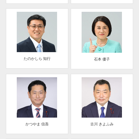
たのかしら 知行
石本 優子
かつやま 信吾
古川 きよふみ