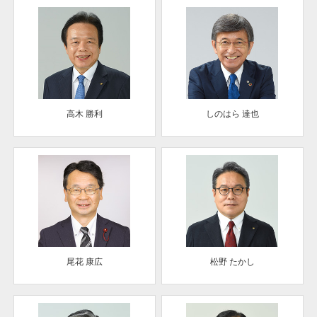
高木 勝利
しのはら 達也
尾花 康広
松野 たかし