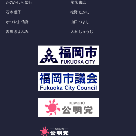
たのかしら 知行
尾花 康広
石本 優子
松野 たかし
かつやま 信吾
山口 つよし
古川 きよふみ
大石 しゅうじ