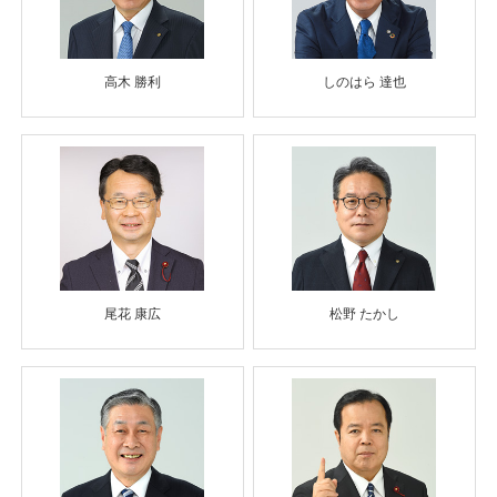
高木 勝利
しのはら 達也
尾花 康広
松野 たかし