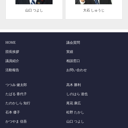
山口 つよし
大石 しゅうじ
HOME
議会質問
団長挨拶
実績
議員紹介
相談窓口
活動報告
お問い合わせ
つつみ 健太郎
高木 勝利
たばる 香代子
しのはら 達也
たのかしら 知行
尾花 康広
石本 優子
松野 たかし
かつやま 信吾
山口 つよし