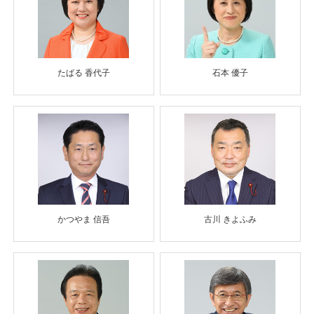
たばる 香代子
石本 優子
かつやま 信吾
古川 きよふみ