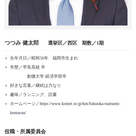
つつみ 健太郎
選挙区／西区 期数／1期
生年月日／昭和56年 福岡市生まれ
学歴／早良高校 卒
創価大学 経済学部卒
好きな言葉／継続は力なり
趣味／ランニング、読書
ホームページ／
https://www.komei.or.jp/km/fukuoka-tsutsumi-
kentarou/
役職・所属委員会