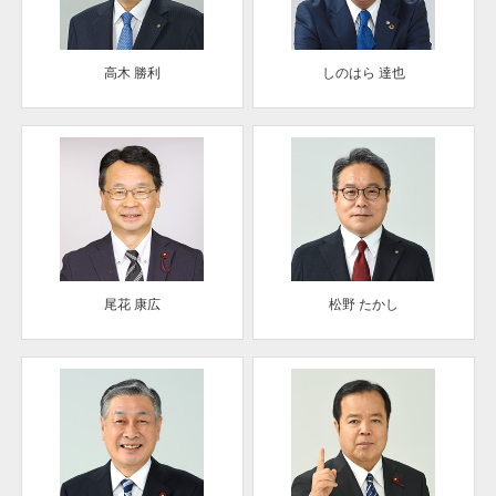
高木 勝利
しのはら 達也
尾花 康広
松野 たかし