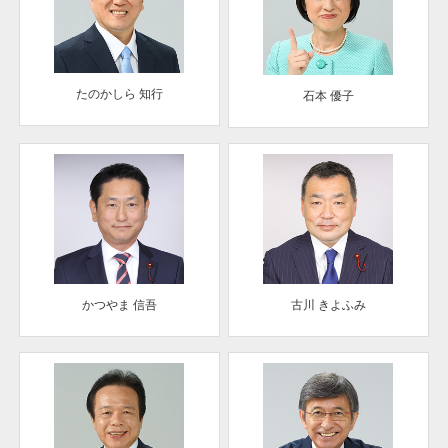
たのかしら 知行
石本 優子
かつやま 信吾
古川 きよふみ