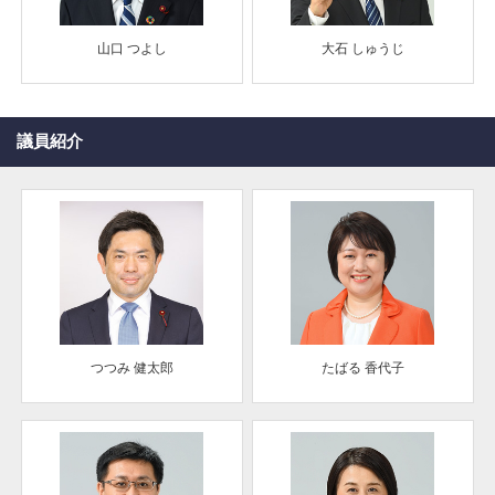
山口 つよし
大石 しゅうじ
議員紹介
つつみ 健太郎
たばる 香代子