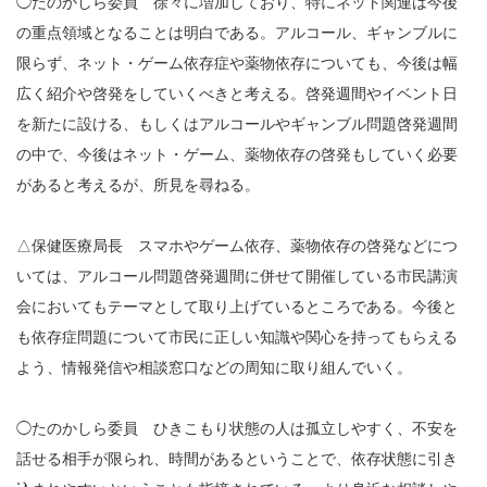
◯たのかしら委員 徐々に増加しており、特にネット関連は今後
の重点領域となることは明白である。アルコール、ギャンブルに
限らず、ネット・ゲーム依存症や薬物依存についても、今後は幅
広く紹介や啓発をしていくべきと考える。啓発週間やイベント日
を新たに設ける、もしくはアルコールやギャンブル問題啓発週間
の中で、今後はネット・ゲーム、薬物依存の啓発もしていく必要
があると考えるが、所見を尋ねる。
△保健医療局長 スマホやゲーム依存、薬物依存の啓発などにつ
いては、アルコール問題啓発週間に併せて開催している市民講演
会においてもテーマとして取り上げているところである。今後と
も依存症問題について市民に正しい知識や関心を持ってもらえる
よう、情報発信や相談窓口などの周知に取り組んでいく。
◯たのかしら委員 ひきこもり状態の人は孤立しやすく、不安を
話せる相手が限られ、時間があるということで、依存状態に引き