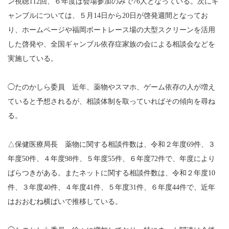
ン視聴112回、６年度は会場参加のみで76人となっている。次にギ
ャンブルについては、５月14日から20日が啓発週間となってお
り、ホームページや福岡ボートレース場の大型スクリーンを活用
した啓発や、全国ギャンブル依存症家族の会による相談会などを
実施している。
◯たのかしら委員 近年、薬物やスマホ、ゲーム依存の人が増え
ていると予想されるが、相談体制を取っていればその傾向を尋ね
る。
△保健医療局長 薬物に関する相談件数は、令和２年度69件、３
年度50件、４年度98件、５年度55件、６年度72件で、年度により
ばらつきがある。またネットに関する相談件数は、令和２年度10
件、３年度40件、４年度41件、５年度31件、６年度44件で、近年
はおおむね横ばいで推移している。