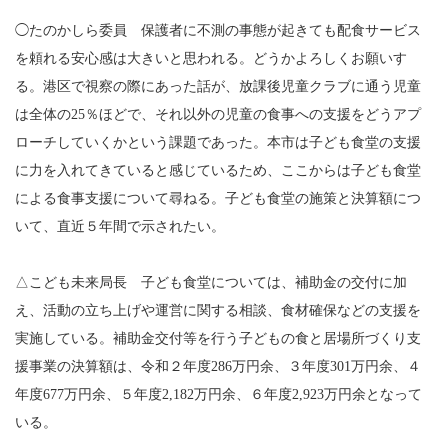
◯たのかしら委員 保護者に不測の事態が起きても配食サービス
を頼れる安心感は大きいと思われる。どうかよろしくお願いす
る。港区で視察の際にあった話が、放課後児童クラブに通う児童
は全体の25％ほどで、それ以外の児童の食事への支援をどうアプ
ローチしていくかという課題であった。本市は子ども食堂の支援
に力を入れてきていると感じているため、ここからは子ども食堂
による食事支援について尋ねる。子ども食堂の施策と決算額につ
いて、直近５年間で示されたい。
△こども未来局長 子ども食堂については、補助金の交付に加
え、活動の立ち上げや運営に関する相談、食材確保などの支援を
実施している。補助金交付等を行う子どもの食と居場所づくり支
援事業の決算額は、令和２年度286万円余、３年度301万円余、４
年度677万円余、５年度2,182万円余、６年度2,923万円余となって
いる。