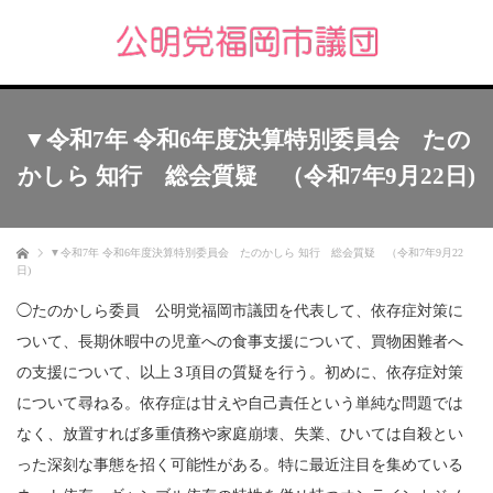
▼令和7年 令和6年度決算特別委員会 たの
かしら 知行 総会質疑 （令和7年9月22日)
ホーム
▼令和7年 令和6年度決算特別委員会 たのかしら 知行 総会質疑 （令和7年9月22
日)
◯たのかしら委員 公明党福岡市議団を代表して、依存症対策に
ついて、長期休暇中の児童への食事支援について、買物困難者へ
の支援について、以上３項目の質疑を行う。初めに、依存症対策
について尋ねる。依存症は甘えや自己責任という単純な問題では
なく、放置すれば多重債務や家庭崩壊、失業、ひいては自殺とい
った深刻な事態を招く可能性がある。特に最近注目を集めている