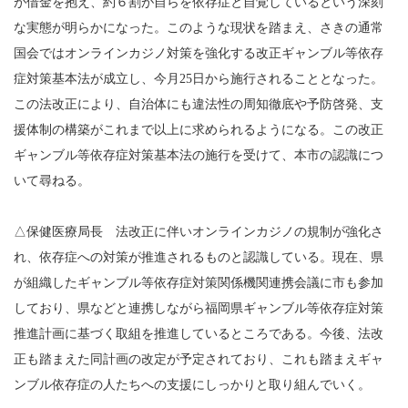
が借金を抱え、約６割が自らを依存症と自覚しているという深刻
な実態が明らかになった。このような現状を踏まえ、さきの通常
国会ではオンラインカジノ対策を強化する改正ギャンブル等依存
症対策基本法が成立し、今月25日から施行されることとなった。
この法改正により、自治体にも違法性の周知徹底や予防啓発、支
援体制の構築がこれまで以上に求められるようになる。この改正
ギャンブル等依存症対策基本法の施行を受けて、本市の認識につ
いて尋ねる。
△保健医療局長 法改正に伴いオンラインカジノの規制が強化さ
れ、依存症への対策が推進されるものと認識している。現在、県
が組織したギャンブル等依存症対策関係機関連携会議に市も参加
しており、県などと連携しながら福岡県ギャンブル等依存症対策
推進計画に基づく取組を推進しているところである。今後、法改
正も踏まえた同計画の改定が予定されており、これも踏まえギャ
ンブル依存症の人たちへの支援にしっかりと取り組んでいく。