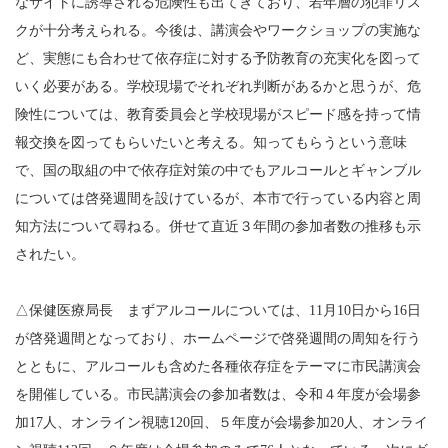
なサイトに誘導される危険性も出てきており、若年層の犯罪リス
クが十分考えられる。今後は、講演会やワークショップの実施な
ど、実態にも合わせて依存症に対する予防教育の充実化を図って
いく必要がある。学校現場でそれぞれ判断があるかと思うが、危
険性については、教育委員会と学校現場がスピード感を持って情
報交換を図ってもらいたいと考える。知ってもらうという意味
で、国の取組の中で依存症対策の中でもアルコールとギャンブル
については啓発週間を設けているが、本市で行っている内容と周
知方法について尋ねる。併せて直近３年間の参加者数の推移も示
されたい。
△保健医療局長 まずアルコールについては、11月10日から16日
が啓発週間となっており、ホームページで啓発週間の周知を行う
とともに、アルコールも含めた各種依存症をテーマに市民講演会
を開催している。市民講演会の参加者数は、令和４年度が会場参
加17人、オンライン視聴120回、５年度が会場参加20人、オンライ