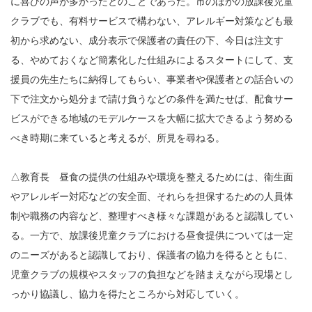
に喜びの声が多かったとのことであった。市のほかの放課後児童
クラブでも、有料サービスで構わない、アレルギー対策なども最
初から求めない、成分表示で保護者の責任の下、今日は注文す
る、やめておくなど簡素化した仕組みによるスタートにして、支
援員の先生たちに納得してもらい、事業者や保護者との話合いの
下で注文から処分まで請け負うなどの条件を満たせば、配食サー
ビスができる地域のモデルケースを大幅に拡大できるよう努める
べき時期に来ていると考えるが、所見を尋ねる。
△教育長 昼食の提供の仕組みや環境を整えるためには、衛生面
やアレルギー対応などの安全面、それらを担保するための人員体
制や職務の内容など、整理すべき様々な課題があると認識してい
る。一方で、放課後児童クラブにおける昼食提供については一定
のニーズがあると認識しており、保護者の協力を得るとともに、
児童クラブの規模やスタッフの負担などを踏まえながら現場とし
っかり協議し、協力を得たところから対応していく。