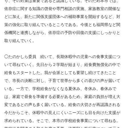
り、その対策は重要であると認識している。そのため本市では、
依存症に関する知識の啓発や専門相談の実施、家族教室の開催な
どに加え、新たに関係支援団体への補助事業を開始するなど、対
策の強化に取り組んでいるところである。今後とも福岡県など関
係機関と連携しながら、依存症の予防や回復の支援にしっかりと
取り組んでいく。
◯たのかしら委員 続いて、長期休暇中の児童への食事支援につ
いて尋ねていく。先日から２学期が始まり、給食費無償化の中で
給食もスタートした。我が会派としても要望し続けてきたこと
で、市長の決断に対し、子育て世帯から多くの喜びの声が届いて
いる。一方で、学校給食がなくなる夏休み、冬休み、春休みで
は、家庭で昼食を準備する必要があるため、家庭の負担が増え大
変であるとの声も多く届いている。給食の大切さが再認識される
今だからこそ、休暇中の見えにくいニーズにも目を向けた支援が
求められている。そこで、本市の学校給食事業について尋ねる。