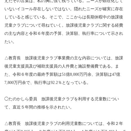
えたその言葉は、私の胸に強く残っている。ニーズが顕在化して
いないイコール存在しないではない。隠れたニーズが確実に存在
していると感じている。そこで、ここからは長期休暇中の放課後
児童クラブについて尋ねていく。放課後児童クラブに関する経費
の主な内容と令和６年度の予算、決算額、執行率について示され
たい。
△教育長 放課後児童クラブ事業費の主な内容については、放課
後児童支援員及び補助支援員の人件費と施設整備費である。ま
た、令和６年度の最終予算額は51億8,000万円余、決算額は47億
7,800万円余で、執行率は92.2％となっている。
◯たのかしら委員 放課後児童クラブを利用する児童数につい
て、直近５年間の推移を示されたい。
△教育長 放課後児童クラブの利用児童数については、令和２年