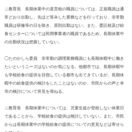
△教育長 長期休業中の直営校の職員については、正規職員は通
常どおり出勤し、先ほど答弁した業務などを行っており、非常勤
職員は研修等の日を除き、原則出勤はない。また、委託校及び給
食センターについては民間事業者の職員であるため、長期休業中
の出勤状況は把握していない。
◯たのかしら委員 非常勤の調理業務職員にも長期休暇中に働き
たいというニーズはないのか気になる。他都市では、長期休暇中
も学校給食の提供を目指している都市も出てきているが、長期休
暇中の給食提供の検討をしたことはないのか、市民からの声と本
市の検討について所見を尋ねる。
△教育長 長期休業中については、児童生徒が登校しない休業日
であることから、学校給食の提供は検討していない。また、市民
からは長期休業中の学校給食の提供についての意見などは寄せら