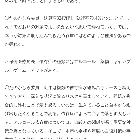
込みを下回ったことによるものである。
◯たのかしら委員 決算額324万円、執行率79.4％とのことで、こ
れまでどおりの対策でよいのかという思いで尋ねていく。では、
本市が対策に取り組んできた依存症にはどのような種類があるの
か尋ねる。
△保健医療局長 依存症の種類にはアルコール、薬物、ギャンブ
ル、ゲーム・ネットがある。
◯たのかしら委員 近年は複数の依存症が絡み合うケースも増え
てきており、深刻な状況に陥るリスクも高まっている。問題が複
合的に絡むことで最も恐ろしいのは、生きていること自体から逃
げ出したくなることである。依存症によって命まで落とす人もい
る。アルコール依存症については、自殺との関係が深く重要な対
策分野となっている。そこで、本市の令和６年度の自殺対策の事