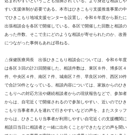
込まれやすいということも指摘されている。より身近な相談しや
すい支援体制が必要である。本市はひきこもり支援推進事業の中
でひきこもり地域支援センターを設置し、令和６年度から新たに
出張相談会を各区で開催している。各区で開催した回数と相談の
あった件数、そこで主にどのような相談が寄せられたのか、改善
につながった事例もあれば尋ねる。
△保健医療局長 出張ひきこもり相談会については、令和６年度
は各区３回の計21回開催した。相談件数は、東区８件、博多区４
件、中央区４件、南区７件、城南区７件、早良区10件、西区10件
で合計50件となっている。相談内容については、家族からのひき
こもりへの対応方法や継続相談者からの現状報告などで、参加者
からは、自宅近くで開催されるので参加しやすい、近いのでひき
こもり当事者本人を連れて行きやすいなどの声を、またスタッフ
からは、ひきこもり当事者が利用しやすい自宅近くの支援機関に
相談日当日に相談者と一緒に出向くことができたなどの声を聞い