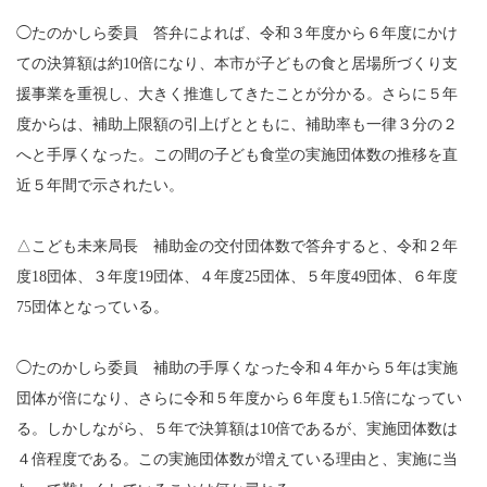
◯たのかしら委員 答弁によれば、令和３年度から６年度にかけ
ての決算額は約10倍になり、本市が子どもの食と居場所づくり支
援事業を重視し、大きく推進してきたことが分かる。さらに５年
度からは、補助上限額の引上げとともに、補助率も一律３分の２
へと手厚くなった。この間の子ども食堂の実施団体数の推移を直
近５年間で示されたい。
△こども未来局長 補助金の交付団体数で答弁すると、令和２年
度18団体、３年度19団体、４年度25団体、５年度49団体、６年度
75団体となっている。
◯たのかしら委員 補助の手厚くなった令和４年から５年は実施
団体が倍になり、さらに令和５年度から６年度も1.5倍になってい
る。しかしながら、５年で決算額は10倍であるが、実施団体数は
４倍程度である。この実施団体数が増えている理由と、実施に当