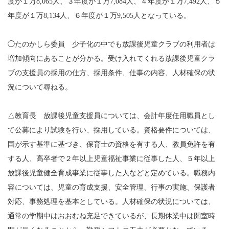
度が１万8,065人、３年度が１万7,084人、４年度が１万7,492人、５
年度が１万8,134人、６年度が１万9,505人となっている。
◯たのかしら委員 少子化の中でも放課後児童クラブの利用者は
増加傾向にあることが分かる。受け入れてくれる放課後児童クラ
ブの支援員の採用の仕方、採用条件、仕事の内容、人材確保の状
況について尋ねる。
△教育長 放課後児童支援員については、会計年度任用職員とし
て公募により試験を行い、採用している。資格要件については、
国が示す基準に基づき、保育士の資格を有する人、教員免許を有
する人、高卒者で２年以上児童福祉事業に従事した人、５年以上
放課後児童健全育成事業に従事した人などと定めている。職務内
容については、児童の育成支援、安全管理、行事の実施、保護者
対応、事務処理を基本としている。人材確保の状況については、
通常の学期中はおおむね充足できているが、長期休業中は開室時