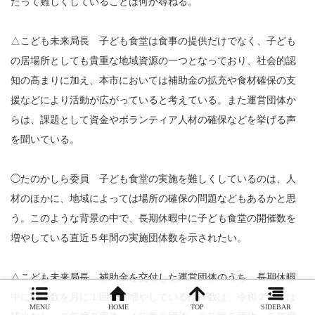
たって難しくしていることは何か尋ねる。
△こども未来局長 子ども食堂は食事の提供だけでなく、子ども
の居場所としても貴重な地域資源の一つとなっており、社会的認
知の高まりに加え、本市においては補助金の拡充や食材確保の支
援などにより活動が広がっていると考えている。また運営団体か
らは、課題として資金やボランティア人材の確保などを挙げる声
を聞いている。
◯たのかしら委員 子ども食堂の実施を難しくしているのは、人
材のほかに、地域によっては場所の確保の問題などもあるかと思
う。このような背景の中で、長期休暇中に子ども食堂の開催数を
増やしている直近５年間の実施団体数を示されたい。
△こども未来局長 補助金を交付した運営団体のうち、長期休暇
中に開催数を月に１回以上増やしている団体数は、令和２年度は
MENU
HOME
TOP
SIDEBAR