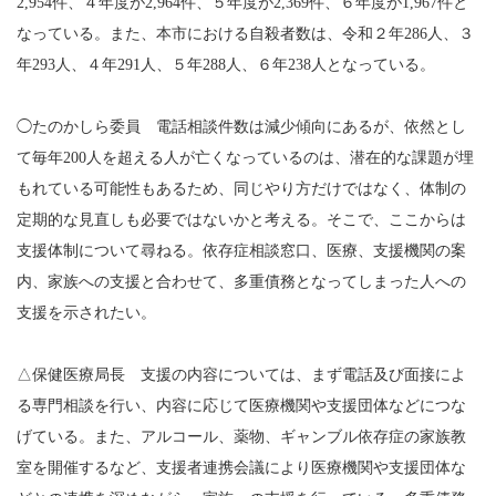
2,954件、４年度が2,964件、５年度が2,369件、６年度が1,967件と
なっている。また、本市における自殺者数は、令和２年286人、３
年293人、４年291人、５年288人、６年238人となっている。
◯たのかしら委員 電話相談件数は減少傾向にあるが、依然とし
て毎年200人を超える人が亡くなっているのは、潜在的な課題が埋
もれている可能性もあるため、同じやり方だけではなく、体制の
定期的な見直しも必要ではないかと考える。そこで、ここからは
支援体制について尋ねる。依存症相談窓口、医療、支援機関の案
内、家族への支援と合わせて、多重債務となってしまった人への
支援を示されたい。
△保健医療局長 支援の内容については、まず電話及び面接によ
る専門相談を行い、内容に応じて医療機関や支援団体などにつな
げている。また、アルコール、薬物、ギャンブル依存症の家族教
室を開催するなど、支援者連携会議により医療機関や支援団体な