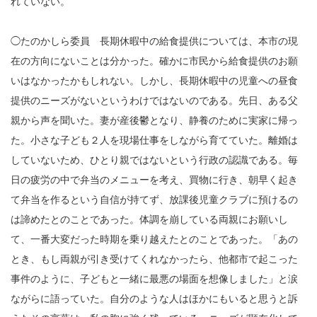
れていない。
◯たのかしら委員 長期休暇中の給食提供については、本市の現
在の方向にないことは分かった。確かに市民から給食提供のお願
いはなかったかもしれない。しかし、長期休暇中の児童への昼食
提供のニーズがないというわけではないのである。先日、ある父
親から声を聞いた。妻が産後鬱となり、静養のために実家に帰っ
た。小さな子ども２人を現場仕事をしながら育てていた。離婚は
していないため、ひとり親ではないという行政の認識である。毎
日の疲労の中で弁当のメニューを考え、買物に行き、朝早く起き
て弁当を作るという自信が持てず、放課後児童クラブに預けるの
は諦めたとのことであった。体調を崩している両親にお願いし
て、一番大変だった時期を乗り越えたとのことであった。「あの
とき、もし両親が引き受けてくれなかったら、他都市で起こった
事件のように、子どもと一緒に最悪の場面を想像しました」と涙
ながらに語っていた。自分のような人はほかにもいると思うと訴