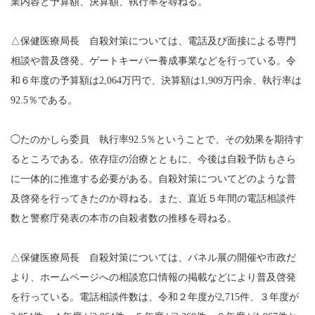
業内容と予算額、決算額、執行率を尋ねる。
△保健医療局長 自殺対策については、電話及び面接による専門
相談や普及啓発、ゲートキーパー養成事業などを行っている。令
和６年度の予算額は2,064万円で、決算額は1,909万円余、執行率は
92.5％である。
◯たのかしら委員 執行率92.5％ということで、その効果を期待す
るところである。依存症の治療とともに、今後は自殺予防もさら
に一体的に推進する必要がある。自殺対策についてどのような普
及啓発を行ってきたのか尋ねる。また、直近５年間の電話相談件
数と警察庁発表の本市の自殺者数の推移を尋ねる。
△保健医療局長 自殺対策については、パネル展の開催や市政だ
より、ホームページへの相談窓口情報の掲載などにより普及啓発
を行っている。電話相談件数は、令和２年度が2,715件、３年度が