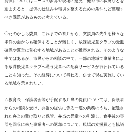
提供についてはニーズの多寡や現場の意見、他都市の状況などを
踏まえると、提供の仕組みや環境を整えるための条件など整理す
べき課題があるものと考えている。
◯たのかしら委員 これまでの答弁から、支援員の先生を様々な
条件の面からも確保することが難しく、放課後児童クラブの受皿
確保や運営に苦心する地域があることが推察される。そのような
中ではあるが、市民からの相談の中で、一部の地域で事業者によ
る放課後児童クラブへ通う児童への配食サービスが行われている
ことを知った。その経緯について尋ねる。併せて現在実施してい
る地域を示されたい。
△教育長 保護者会等が手配する弁当の提供については、保護者
からの相談を受け、弁当の提供に係る一連の業務のうち、配達さ
れた弁当の受け取りと保管、弁当の児童への引渡し、食事後の容
器を回収に来た事業者への返却について、現場の支援員とも協議