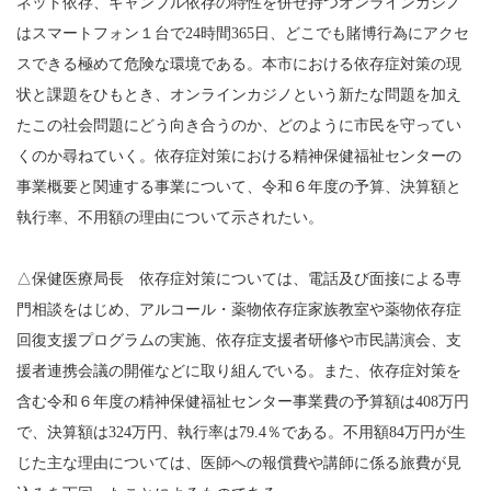
ネット依存、ギャンブル依存の特性を併せ持つオンラインカジノ
はスマートフォン１台で24時間365日、どこでも賭博行為にアクセ
スできる極めて危険な環境である。本市における依存症対策の現
状と課題をひもとき、オンラインカジノという新たな問題を加え
たこの社会問題にどう向き合うのか、どのように市民を守ってい
くのか尋ねていく。依存症対策における精神保健福祉センターの
事業概要と関連する事業について、令和６年度の予算、決算額と
執行率、不用額の理由について示されたい。
△保健医療局長 依存症対策については、電話及び面接による専
門相談をはじめ、アルコール・薬物依存症家族教室や薬物依存症
回復支援プログラムの実施、依存症支援者研修や市民講演会、支
援者連携会議の開催などに取り組んでいる。また、依存症対策を
含む令和６年度の精神保健福祉センター事業費の予算額は408万円
で、決算額は324万円、執行率は79.4％である。不用額84万円が生
じた主な理由については、医師への報償費や講師に係る旅費が見