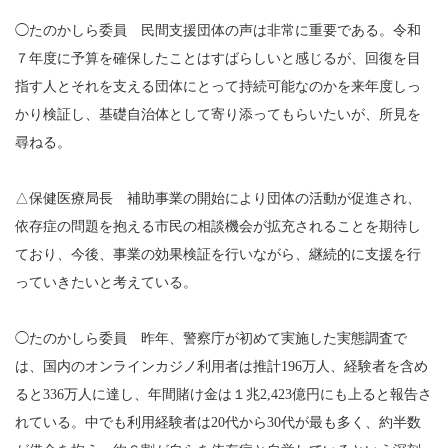
◯たのかしら委員 民間支援団体の声は非常に重要である。令和
７年度に予算を確保したことはすばらしいと感じるが、回復を目
指す人とそれを支える団体にとって持続可能なのかを来年度しっ
かり検証し、基礎自治体として寄り添ってもらいたいが、所見を
尋ねる。
△保健医療局長 補助事業の開始により団体の活動が促進され、
依存症の問題を抱える市民の相談機会が拡充されることを期待し
ており、今後、事業の効果検証を行いながら、継続的に支援を行
っていきたいと考えている。
◯たのかしら委員 昨年、警察庁が初めて実施した実態調査で
は、国内のオンラインカジノ利用者は推計196万人、経験者を含め
ると336万人に達し、年間賭け金は１兆2,423億円にも上ると報告さ
れている。中でも利用経験者は20代から30代が最も多く、約半数