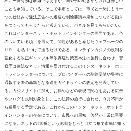
めに一番有効な取組ではあるが、国や県の動きがなければ難しい
ことも承知している。そこで本市としては、市民と一緒にもう一
つの仕組みで違法広告への迅速な削除要請や規制につながる動き
をつくってもらえたらと考えている。パネルを見てもらいたい。
これはインターネット・ホットラインセンターの画面である。色
のついている項目を選んで、問題があると感じたウェブページの
ＵＲＬを貼りつけて送るだけである。オンラインカジノの規制を
強化する改正ギャンブル等依存症対策基本法の施行に合わせ、警
察庁は違法なネット情報を受け付けるこのインターネット・ホッ
トラインセンターについて、プロバイダーへの削除要請や警察に
通報する際の基準となる運用ガイドラインの改定を発表してい
る。カジノサイトに加え、お勧めなどの表現で関心をあおる広告
やブログも規制対象とし、この法律の施行に合わせ、９月25日か
ら運用する予定である。これからこのインターネット・ホットラ
インセンターの存在について、市民への周知、啓発が非常に重要
になる。ネットの110番という認識をもっと目立つ形で市民に知ら