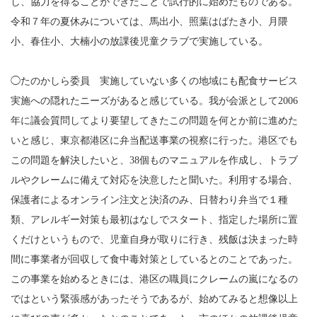
し、協力を得ることができたことで試行的に始めたものである。
令和７年の夏休みについては、馬出小、照葉はばたき小、月隈
小、春住小、大楠小の放課後児童クラブで実施している。
◯たのかしら委員 実施していない多くの地域にも配食サービス
実施への隠れたニーズがあると感じている。我が会派として2006
年に議会質問してより要望してきたこの問題を何とか前に進めた
いと感じ、東京都港区に弁当配送事業の視察に行った。港区でも
この問題を解決したいと、38個ものマニュアルを作成し、トラブ
ルやクレームに備えて対応を決意したと聞いた。利用する場合、
保護者によるオンライン注文と決済のみ、日替わり弁当で１種
類、アレルギー対策も最初はなしでスタート、指定した場所に置
くだけというもので、児童自身が取りに行き、残飯は決まった時
間に事業者が回収して食中毒対策としているとのことであった。
この事業を始めるときには、港区の職員にクレームの嵐になるの
ではという緊張感があったそうであるが、始めてみると想像以上