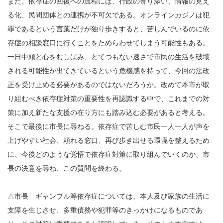
また、依存症の回復への過程には、行政の寄り添い、情報の見え
る化、民間団体との連携が不可欠である。オンラインカジノは犯
罪であるという言葉だけが独り歩きすると、苦しんでいるのに依
存症の相談窓口に行くことをためらわせてしまう可能性もある。
一日中頭と心をむしばみ、とてつもない速さで市民の生活を破壊
される可能性が出てきているという危機感を持って、今回の法改
正を受け止める必要があるのではないだろうか。改めて本市が取
り組むべき依存症対策の重要性を再認識する中で、これまでの対
策に加え新たな支援の在り方にも踏み込む必要があると考える。
そこで最後に市長に尋ねる。依存症で苦しむ市民一人一人が声を
上げやすい社会、頼れる窓口、再び歩き出せる環境を整えるため
に、今後どのような覚悟で依存症対策に取り組んでいくのか、市
長の決意を尋ね、この質問を終わる。
△市長 ギャンブル等依存症については、本人及び家族の生活に
支障を生じさせ、多重債務や犯罪等のきっかけになるものであ