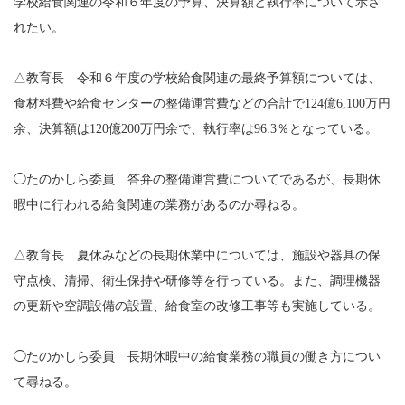
学校給食関連の令和６年度の予算、決算額と執行率について示さ
れたい。
△教育長 令和６年度の学校給食関連の最終予算額については、
食材料費や給食センターの整備運営費などの合計で124億6,100万円
余、決算額は120億200万円余で、執行率は96.3％となっている。
◯たのかしら委員 答弁の整備運営費についてであるが、長期休
暇中に行われる給食関連の業務があるのか尋ねる。
△教育長 夏休みなどの長期休業中については、施設や器具の保
守点検、清掃、衛生保持や研修等を行っている。また、調理機器
の更新や空調設備の設置、給食室の改修工事等も実施している。
◯たのかしら委員 長期休暇中の給食業務の職員の働き方につい
て尋ねる。