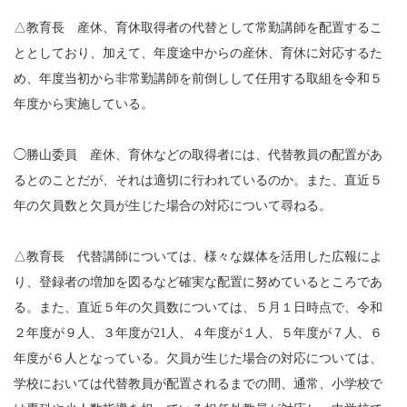
△教育長 産休、育休取得者の代替として常勤講師を配置するこ
ととしており、加えて、年度途中からの産休、育休に対応するた
め、年度当初から非常勤講師を前倒しして任用する取組を令和５
年度から実施している。
◯勝山委員 産休、育休などの取得者には、代替教員の配置があ
るとのことだが、それは適切に行われているのか。また、直近５
年の欠員数と欠員が生じた場合の対応について尋ねる。
△教育長 代替講師については、様々な媒体を活用した広報によ
り、登録者の増加を図るなど確実な配置に努めているところであ
る。また、直近５年の欠員数については、５月１日時点で、令和
２年度が９人、３年度が21人、４年度が１人、５年度が７人、６
年度が６人となっている。欠員が生じた場合の対応については、
学校においては代替教員が配置されるまでの間、通常、小学校で