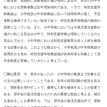
△教育長 全国的に受験者数が減少傾向にある中、本市の小中学
校における受験者数は近年増加傾向である。一方で、特別支援学
校教諭は、小学校及び中学校教諭に比べて採用倍率が低く、予定
者数を確保できていない状況であり、特別支援学校教諭の確保が
急務となっている。また、小中学校においては今後児童生徒数が
減少に転じる見込みの中で、特別支援学級は増加していくものと
見込んでおり、小中学校における特別支援教育を担う人材を確保
する必要がある。このような観点から、小学校及び中学校教諭の
採用区分を含め、特別支援学校教諭免許状保有者を対象として奨
学金制度を実施していきたいと考えている。
◯勝山委員 今、答弁があったが、小中学校の教員まで対象を広
げるのは難しいということである。近年の採用試験の状況を見る
と、受験者を増やすことで、優秀な人材を確保することが必要で
ある。奨学金の返済支援もそのための重要な取組と考える。検討
を進めることを要望する。では、奨学金の返済支援以外で、受験