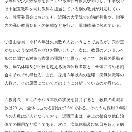
は専科や少人数指導を担っている担任外教員が対応し、中学校で
は未配置教科を同じ教科を担当している別の教員が対応してい
る。教育委員会においても、近隣の大学院での講師募集や、指導
力の高い教員ＯＢへの依頼などを行い、講師確保に努めている。
◯勝山委員 令和６年は欠員数６人ということであるが、穴が空
かないような対応をぜひお願いしたい。次に、教員のメンタルヘ
ルスに関する対策も喫緊の課題だと思う。そこで、教員の退職者
数、病気休職及び90日を超える病気休暇者数と、全体に占める割
合をそれぞれ尋ねる。また、採用３年以内の退職、病気休職等の
人数と、その原因についてどのように分析しているのか尋ねる。
△教育長 直近の令和５年度の状況を答弁すると、教員の退職者
数は201人、全体に占める割合は2.6％である。そのうち採用３年以
内の人数は57人となっており、退職理由は一身上の都合や他自治
体での採用など様々である。次に、病気休職及び90日を超える病