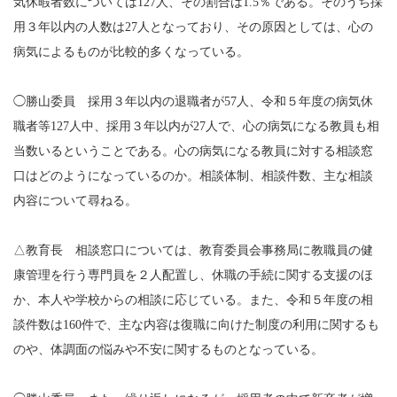
気休暇者数については127人、その割合は1.5％である。そのうち採
用３年以内の人数は27人となっており、その原因としては、心の
病気によるものが比較的多くなっている。
◯勝山委員 採用３年以内の退職者が57人、令和５年度の病気休
職者等127人中、採用３年以内が27人で、心の病気になる教員も相
当数いるということである。心の病気になる教員に対する相談窓
口はどのようになっているのか。相談体制、相談件数、主な相談
内容について尋ねる。
△教育長 相談窓口については、教育委員会事務局に教職員の健
康管理を行う専門員を２人配置し、休職の手続に関する支援のほ
か、本人や学校からの相談に応じている。また、令和５年度の相
談件数は160件で、主な内容は復職に向けた制度の利用に関するも
のや、体調面の悩みや不安に関するものとなっている。