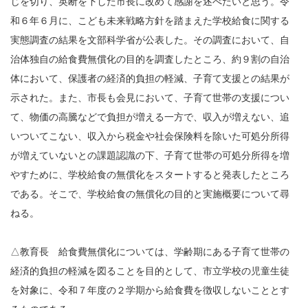
じを切り、英断を下した市長に改めて感謝を述べたいと思う。令
和６年６月に、こども未来戦略方針を踏まえた学校給食に関する
実態調査の結果を文部科学省が公表した。その調査において、自
治体独自の給食費無償化の目的を調査したところ、約９割の自治
体において、保護者の経済的負担の軽減、子育て支援との結果が
示された。また、市長も会見において、子育て世帯の支援につい
て、物価の高騰などで負担が増える一方で、収入が増えない、追
いついてこない、収入から税金や社会保険料を除いた可処分所得
が増えていないとの課題認識の下、子育て世帯の可処分所得を増
やすために、学校給食の無償化をスタートすると発表したところ
である。そこで、学校給食の無償化の目的と実施概要について尋
ねる。
△教育長 給食費無償化については、学齢期にある子育て世帯の
経済的負担の軽減を図ることを目的として、市立学校の児童生徒
を対象に、令和７年度の２学期から給食費を徴収しないこととす