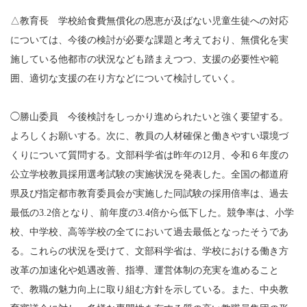
△教育長 学校給食費無償化の恩恵が及ばない児童生徒への対応
については、今後の検討が必要な課題と考えており、無償化を実
施している他都市の状況なども踏まえつつ、支援の必要性や範
囲、適切な支援の在り方などについて検討していく。
◯勝山委員 今後検討をしっかり進められたいと強く要望する。
よろしくお願いする。次に、教員の人材確保と働きやすい環境づ
くりについて質問する。文部科学省は昨年の12月、令和６年度の
公立学校教員採用選考試験の実施状況を発表した。全国の都道府
県及び指定都市教育委員会が実施した同試験の採用倍率は、過去
最低の3.2倍となり、前年度の3.4倍から低下した。競争率は、小学
校、中学校、高等学校の全てにおいて過去最低となったそうであ
る。これらの状況を受けて、文部科学省は、学校における働き方
改革の加速化や処遇改善、指導、運営体制の充実を進めること
で、教職の魅力向上に取り組む方針を示している。また、中央教