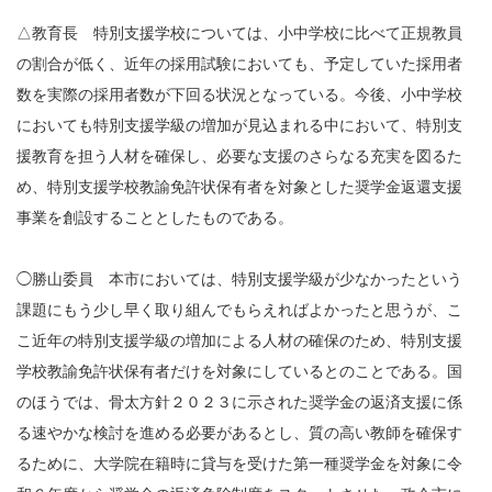
△教育長 特別支援学校については、小中学校に比べて正規教員
の割合が低く、近年の採用試験においても、予定していた採用者
数を実際の採用者数が下回る状況となっている。今後、小中学校
においても特別支援学級の増加が見込まれる中において、特別支
援教育を担う人材を確保し、必要な支援のさらなる充実を図るた
め、特別支援学校教諭免許状保有者を対象とした奨学金返還支援
事業を創設することとしたものである。
◯勝山委員 本市においては、特別支援学級が少なかったという
課題にもう少し早く取り組んでもらえればよかったと思うが、こ
こ近年の特別支援学級の増加による人材の確保のため、特別支援
学校教諭免許状保有者だけを対象にしているとのことである。国
のほうでは、骨太方針２０２３に示された奨学金の返済支援に係
る速やかな検討を進める必要があるとし、質の高い教師を確保す
るために、大学院在籍時に貸与を受けた第一種奨学金を対象に令