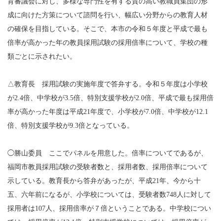
育審議会に対し、多様な専門性を有する質の高い教職員集団の形
成に向けた方策について諮問を行い、幅広い分野からの教育人材
の確保を目指している。そこで、本市の令和５年度と平成で最も
倍率が高かった年の教員採用試験の採用倍率について、学校の種
類ごとに示されたい。
△教育長 採用試験の実施年度で答弁する。令和５年度は小学校
が2.4倍、中学校が3.5倍、特別支援学校が2.0倍、平成で最も採用倍
率が高かった年度は平成21年度で、小学校が7.0倍、中学校が12.1
倍、特別支援学校が9.3倍となっている。
◯勝山委員 ここでパネルを用意した。倍率についてであるが、
福岡市教員採用試験の受験者数と、採用者数、採用倍率について
示している。教育長から答弁があったが、平成21年、今から十
五、六年前になるが、小学校については、受験者数748人に対して
採用者は107人、採用倍率が７倍ということである。中学校につい