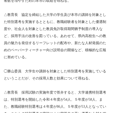
者数を増やすための本市の取組を尋ねる。
△教育長 協定を締結した大学の学生及び本市の講師を対象とし
た特別選考を実施するとともに、教職経験者を対象とした優遇制
度や、社会人を対象とした教員免許取得期間猶予制度の導入な
ど、採用手法の改善を図っている。あわせて、県内高校生への教
員の魅力を発信するリーフレットの配布や、新たな人材発掘のた
めのペーパーティーチャー向け説明会の開催など、積極的な広報
に努めている。
◯勝山委員 大学生や講師を対象とした特別選考を実施している
ということだが、その採用人数と効果について尋ねる。
△教育長 採用試験の実施年度で答弁すると、大学連携特別選考
は、特別選考を開始した令和４年度が54人、５年度が58人、ま
た、教職経験特別選考は４年度が86人、５年度が53人となってい