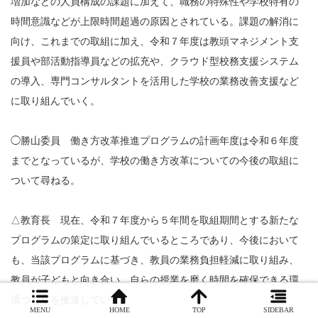
増加などの人員構成の課題に加えて、職務の特殊性や学校特有の
時間意識などが上限時間超過の原因とされている。課題の解消に
向け、これまでの取組に加え、令和７年度は教頭マネジメント支
援員や部活動指導員などの拡充や、クラウド型校務支援システム
の導入、専門コンサルタントを活用した学校の業務改善支援など
に取り組んでいく。
◯勝山委員 働き方改革推進プログラムの計画年度は令和６年度
までとなっているが、学校の働き方改革についての今後の取組に
ついて尋ねる。
△教育長 現在、令和７年度から５年間を取組期間とする新たな
プログラムの策定に取り組んでいるところであり、今後において
も、当該プログラムに基づき、教員の業務負担軽減に取り組み、
教員が子どもと向き合い、自らの授業を磨く時間を確保できる環
境づくりを推進していく。
MENU
HOME
TOP
SIDEBAR