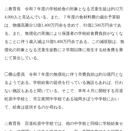
△教育長 令和７年度の学校給食の対象となる児童生徒は約12万
4,000人と見込んでいる。また、７年度の食材料費の歳出予算額
は、物価高騰分12億1,400万円余を含めて、81億2,500万円余であ
る。また、無償化の実施により保護者の学校給食費負担がなくな
ることに伴う歳入減は31億9,400万円余である。この減収額は、無
償化の対象となる児童生徒数に２学期以降に発生する給食費を乗
じて算出している。
◯勝山委員 令和７年度の無償化に伴う市費負担は約32億円とな
るようである。学校給食の提供を行っている施設もあれば、行わ
ない施設もあると聞いている。そこで、本年４月に開校する百道
松原中学校と、市立夜間中学校である福岡きぼう中学校におい
て、給食は提供するのか尋ねる。
△教育長 百道松原中学校では、他の中学校と同様に学校給食セ