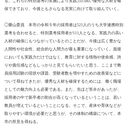
る。これらの特別選考の実施により実践力の高い優秀な人材を確
保できており、今後ともさらなる充実に向けて取り組んでいく。
◯勝山委員 本市の令和５年の採用者は521人のうち大学連携特別
選考を合わせると、特別選考採用者が111人となる。実践力の高い
人材の確保にもつながっているとのことだが、今後は広く豊かな
人間性や社会性、総合的な人間力が最も重要になっていく。面接
においても実践力だけではなく、教育に対する情熱や使命感、誇
りや責任感などもしっかりと見てもらいたいと思う。ここまで教
員採用試験の現状や課題、受験者数を増やすための改善策などに
ついて尋ねてきたが、優秀な人材を確保するためには、働く職場
としての魅力向上も必要である。また、先ほど答弁があったが、
採用者の中で新卒者の割合が高くなっているということは、若い
教員が増えているということになる。そこで、産休や育休などが
取りやすい環境が必要だと思うが、その体制の構築について、本
市の所見を尋ねる。