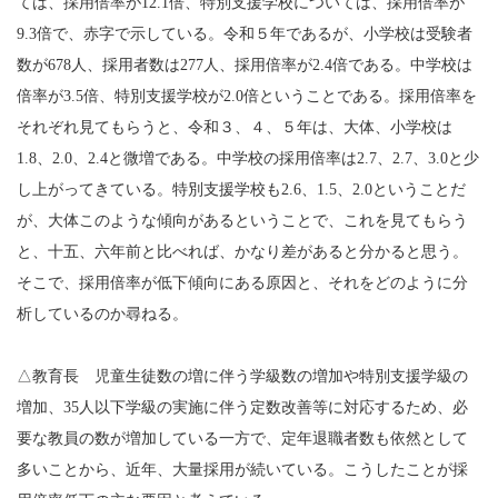
ては、採用倍率が12.1倍、特別支援学校については、採用倍率が
9.3倍で、赤字で示している。令和５年であるが、小学校は受験者
数が678人、採用者数は277人、採用倍率が2.4倍である。中学校は
倍率が3.5倍、特別支援学校が2.0倍ということである。採用倍率を
それぞれ見てもらうと、令和３、４、５年は、大体、小学校は
1.8、2.0、2.4と微増である。中学校の採用倍率は2.7、2.7、3.0と少
し上がってきている。特別支援学校も2.6、1.5、2.0ということだ
が、大体このような傾向があるということで、これを見てもらう
と、十五、六年前と比べれば、かなり差があると分かると思う。
そこで、採用倍率が低下傾向にある原因と、それをどのように分
析しているのか尋ねる。
△教育長 児童生徒数の増に伴う学級数の増加や特別支援学級の
増加、35人以下学級の実施に伴う定数改善等に対応するため、必
要な教員の数が増加している一方で、定年退職者数も依然として
多いことから、近年、大量採用が続いている。こうしたことが採