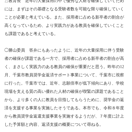
△教育長 近年の大量採用の中で優秀な人材を確保していくため
には、まずはその基礎となる受験者数を可能な限り確保していく
ことが必要と考えている。また、採用者に占める新卒者の割合が
高くなっているため、より実践力がある教員を確保していくこと
も課題であると考えている。
◯勝山委員 答弁にもあったように、近年の大量採用に伴う受験
者の確保が課題である一方で、採用者に占める新卒者の割合が高
く、まさしく実践力のある教員の確保が重要だと思う。昨年の12
月、千葉市教員奨学金返済サポート事業について、千葉市に視察
に行った。千葉市では、近年、志願倍率が低下傾向にあり、学校
現場を支える質の高い優れた人材の確保が喫緊の課題であること
から、より多くの人に教員を目指してもらうために、奨学金の返
済を支援する事業を実施したそうである。本市でも、令和８年度
から教員奨学金返還支援事業を実施するようだが、７年度に計上
した予算額と内容、返済支援の概要について尋ねる。