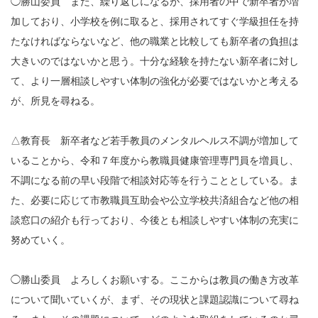
◯勝山委員 また、繰り返しになるが、採用者の中で新卒者が増
加しており、小学校を例に取ると、採用されてすぐ学級担任を持
たなければならないなど、他の職業と比較しても新卒者の負担は
大きいのではないかと思う。十分な経験を持たない新卒者に対し
て、より一層相談しやすい体制の強化が必要ではないかと考える
が、所見を尋ねる。
△教育長 新卒者など若手教員のメンタルヘルス不調が増加して
いることから、令和７年度から教職員健康管理専門員を増員し、
不調になる前の早い段階で相談対応等を行うこととしている。ま
た、必要に応じて市教職員互助会や公立学校共済組合など他の相
談窓口の紹介も行っており、今後とも相談しやすい体制の充実に
努めていく。
◯勝山委員 よろしくお願いする。ここからは教員の働き方改革
について聞いていくが、まず、その現状と課題認識について尋ね