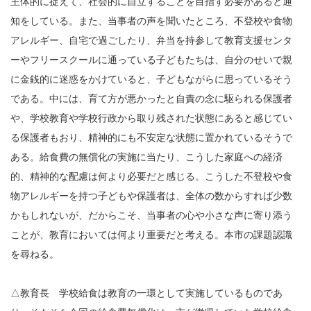
主体的に捉えて、社会的に自立することを目指す必要があると通
知をしている。また、当事者の声を聞いたところ、不登校や食物
アレルギー、自宅で過ごしたり、弁当を持参して教育支援センタ
ーやフリースクールに通っている子どもたちは、自分のせいで親
に金銭的に迷惑をかけていると、子どもながらに思っているそう
である。中には、育て方が悪かったと自責の念に駆られる保護者
や、学校教育や学校行政から取り残された状態にあると感じてい
る保護者もおり、精神的にも不安定な状態に置かれているそうで
ある。給食費の無償化の実施に当たり、こうした家庭への経済
的、精神的な配慮は何より必要だと感じる。こうした不登校や食
物アレルギーを持つ子どもや保護者は、全体の数からすれば少数
かもしれないが、だからこそ、当事者の心や小さな声に寄り添う
ことが、教育においては何より重要だと考える。本市の課題認識
を尋ねる。
△教育長 学校給食は教育の一環として実施しているものであ