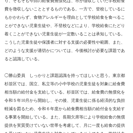
り、そもそも今回の給食費無償化は、市が徴収していた学校給食
費を徴収しないこととするものである。一方で、登校しているに
もかかわらず、食物アレルギーを理由として学校給食を食べるこ
とができない児童生徒や、不登校などにより、学校給食にたどり
着くことができない児童生徒が一定数いることは承知している。
こうした児童生徒や保護者に対する支援の必要性や範囲、また、
どのような支援が適切かについては、今後検討が必要な課題であ
ると認識している。
◯勝山委員 しっかりと課題認識を持ってほしいと思う。東京都
杉並区では、国立、私立等の小中学校の児童生徒を対象に給食費
相当額の給付金を支給している。杉並区では、給食費の無償化を
令和５年10月から開始し、その後、児童生徒に係る経済的な負担
軽減を図るため、令和６年度から給食費相当額の給付金を支給す
る事業を開始している。また、長期欠席等により学校給食の無償
提供を実質受けていない世帯を考慮して、月に一度も給食の提供