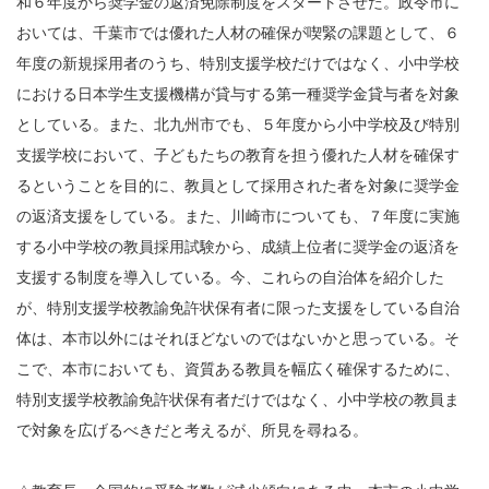
和６年度から奨学金の返済免除制度をスタートさせた。政令市に
おいては、千葉市では優れた人材の確保が喫緊の課題として、６
年度の新規採用者のうち、特別支援学校だけではなく、小中学校
における日本学生支援機構が貸与する第一種奨学金貸与者を対象
としている。また、北九州市でも、５年度から小中学校及び特別
支援学校において、子どもたちの教育を担う優れた人材を確保す
るということを目的に、教員として採用された者を対象に奨学金
の返済支援をしている。また、川崎市についても、７年度に実施
する小中学校の教員採用試験から、成績上位者に奨学金の返済を
支援する制度を導入している。今、これらの自治体を紹介した
が、特別支援学校教諭免許状保有者に限った支援をしている自治
体は、本市以外にはそれほどないのではないかと思っている。そ
こで、本市においても、資質ある教員を幅広く確保するために、
特別支援学校教諭免許状保有者だけではなく、小中学校の教員ま
で対象を広げるべきだと考えるが、所見を尋ねる。