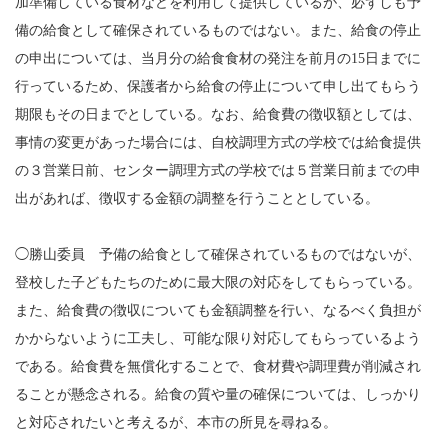
加準備している食材などを利用して提供しているが、必ずしも予
備の給食として確保されているものではない。また、給食の停止
の申出については、当月分の給食食材の発注を前月の15日までに
行っているため、保護者から給食の停止について申し出てもらう
期限もその日までとしている。なお、給食費の徴収額としては、
事情の変更があった場合には、自校調理方式の学校では給食提供
の３営業日前、センター調理方式の学校では５営業日前までの申
出があれば、徴収する金額の調整を行うこととしている。
◯勝山委員 予備の給食として確保されているものではないが、
登校した子どもたちのために最大限の対応をしてもらっている。
また、給食費の徴収についても金額調整を行い、なるべく負担が
かからないように工夫し、可能な限り対応してもらっているよう
である。給食費を無償化することで、食材費や調理費が削減され
ることが懸念される。給食の質や量の確保については、しっかり
と対応されたいと考えるが、本市の所見を尋ねる。