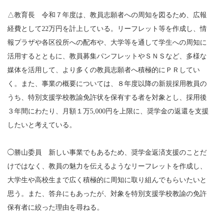
△教育長 令和７年度は、教員志願者への周知を図るため、広報
経費として22万円を計上している。リーフレット等を作成し、情
報プラザや各区役所への配布や、大学等を通して学生への周知に
活用するとともに、教員募集パンフレットやＳＮＳなど、多様な
媒体を活用して、より多くの教員志願者へ積極的にＰＲしてい
く。また、事業の概要については、８年度以降の新規採用教員の
うち、特別支援学校教諭免許状を保有する者を対象とし、採用後
３年間にわたり、月額１万5,000円を上限に、奨学金の返還を支援
したいと考えている。
◯勝山委員 新しい事業でもあるため、奨学金返済支援のことだ
けではなく、教員の魅力を伝えるようなリーフレットを作成し、
大学生や高校生まで広く積極的に周知に取り組んでもらいたいと
思う。また、答弁にもあったが、対象を特別支援学校教諭の免許
保有者に絞った理由を尋ねる。