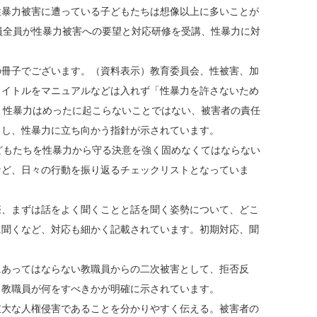
性暴力被害に遭っている子どもたちは想像以上に多いことが
員全員が性暴力被害への要望と対応研修を受講、性暴力に対
冊子でございます。（資料表示）教育委員会、性被害、加
タイトルをマニュアルなどは入れず「性暴力を許さないため
、性暴力はめったに起こらないことではない、被害者の責任
力し、性暴力に立ち向かう指針が示されています。
どもたちを性暴力から守る決意を強く固めなくてはならない
など、日々の行動を振り返るチェックリストとなっていま
、まずは話をよく聞くことと話を聞く姿勢について、どこ
に聞くなど、対応も細かく記載されています。初期対応、聞
あってはならない教職員からの二次被害として、拒否反
、教職員が何をすべきかが明確に示されています。
大な人権侵害であることを分かりやすく伝える。被害者の