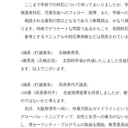
ここまで学校での対応について伺ってまいりましたが、非
保護者対応、児童生徒へのフォロー、指導、また、学級へ
相談される最初の窓口となるであろう教職員は、かなり責
ります。特殊でデリケートな問題であるからこそ、初期対
参考とするマニュアルや対応事例集などは用意されていま
○議長（打越基安） 石橋教育長。
○教育長（石橋正信） 文部科学省が作成いたしました生
ます。以上でございます。
○議長（打越基安） 田原香代子議員。
○16番（田原香代子） 生徒指導提要を拝見しましたが、
のではないかと考えます。
先日、大阪府堺市へ伺い、性暴力防止ガイドラインという性
グローバル・イニシアティブ、女性と女児への暴力のない
し、堺セーフシティ・プログラムの取組を開始。教育委員