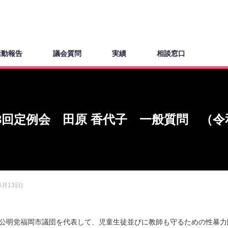
活動報告
議会質問
実績
相談窓口
3回定例会 田原 香代子 一般質問 （令和
月13日)
は公明党福岡市議団を代表して、児童生徒並びに教師も守るための性暴