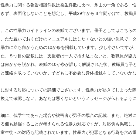
、性暴力に関する報告相談件数は発生件数に比べ、氷山の一角である、
きず、表面化しないことを想定し、平成29年から３年間かけて、教職
、この性暴力ガイドラインの表紙でございます。冊子としてはこちらの
り、ただ置いておくだけのマニュアルにはしたくないとの強い決意で、
暴力に立ち向かうための10か条を掲載しています。少し小さいですが
また、５つ目の記載には、支援者は一人で抱え込まないと、教職員が協
は何かから説かれ、表紙の10か条が詳しく解説された後、教職員も子
もと連絡を取っていないか、子どもに不必要な身体接触をしていないか
に対する対応についての詳細でございます。性暴力が起きてしまった際
い換えて確認しない、あなたは悪くないというメッセージが伝わるよう
細に、低学年であった場合や被害者が男子の場合の記載、また、絶対に
する側も動揺することが考えられる性暴力対応ですが、対応例も掲載し
童生徒への対応も記載されています。性暴力が犯罪となる行為を含め重