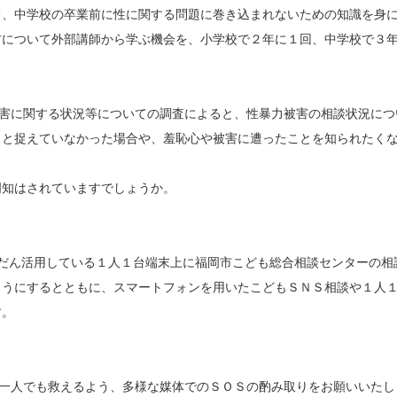
て、中学校の卒業前に性に関する問題に巻き込まれないための知識を身
方について外部講師から学ぶ機会を、小学校で２年に１回、中学校で３
被害に関する状況等についての調査によると、性暴力被害の相談状況につい
力と捉えていなかった場合や、羞恥心や被害に遭ったことを知られたく
知はされていますでしょうか。
だん活用している１人１台端末上に福岡市こども総合相談センターの相
ようにするとともに、スマートフォンを用いたこどもＳＮＳ相談や１人
す。
を一人でも救えるよう、多様な媒体でのＳＯＳの酌み取りをお願いいたし