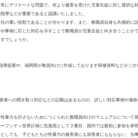
常にデリケートな問題で、何より被害を受けた児童生徒に対し適切な対
の指導などが重要であると認識いたしました。
任の重い役割であることが分かります。また、教職員自身も共感的に話
応や事例に応じた対応を示すことで教職員が児童生徒と向き合うことが
すでしょうか。
徒指導提要や、福岡県が教員向けに作成しております研修資料などがござ
被害者への聞き取り対応などの記載はあるものの、詳しい対応事例や連
暴力を許さないためにつくられた教職員向けのマニュアルについて視察
セーフシティ世界計画に先進国として２番目、国内では最初に参加を表
会としても、子どもたちが性暴力の被害者にも加害者にもならない、当