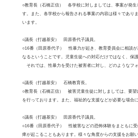
○教育長（石橋正信） 各学校に対しましては、事案が発
す。また、各学校から報告される事案の内容は様々であり
います。
○議長（打越基安） 田原香代子議員。
○16番（田原香代子） 性暴力が起き、教育委員会に相談
なるということです。児童生徒への対応だけではなく、保
それでは、性暴力を受けた被害者に対し、どのようなフォ
○議長（打越基安） 石橋教育長。
○教育長（石橋正信） 被害児童生徒に対しましては、要
を行っております。また、福祉的な支援などが必要な場合
○議長（打越基安） 田原香代子議員。
○16番（田原香代子） 性被害などの恐怖体験をまともに
痺が起こることもあります。様々な角度からの支援をお願