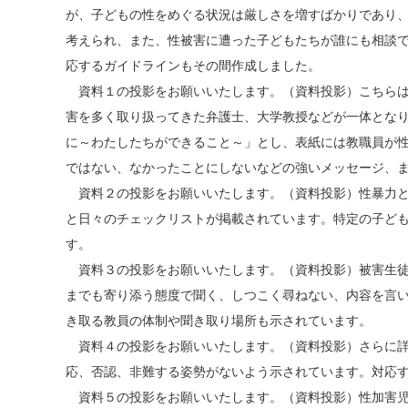
が、子どもの性をめぐる状況は厳しさを増すばかりであり
考えられ、また、性被害に遭った子どもたちが誰にも相談で
応するガイドラインもその間作成しました。
資料１の投影をお願いいたします。（資料投影）こちらは
害を多く取り扱ってきた弁護士、大学教授などが一体とな
に～わたしたちができること～」とし、表紙には教職員が性
ではない、なかったことにしないなどの強いメッセージ、
資料２の投影をお願いいたします。（資料投影）性暴力と
と日々のチェックリストが掲載されています。特定の子ど
す。
資料３の投影をお願いいたします。（資料投影）被害生徒
までも寄り添う態度で聞く、しつこく尋ねない、内容を言
き取る教員の体制や聞き取り場所も示されています。
資料４の投影をお願いいたします。（資料投影）さらに詳
応、否認、非難する姿勢がないよう示されています。対応
資料５の投影をお願いいたします。（資料投影）性加害児