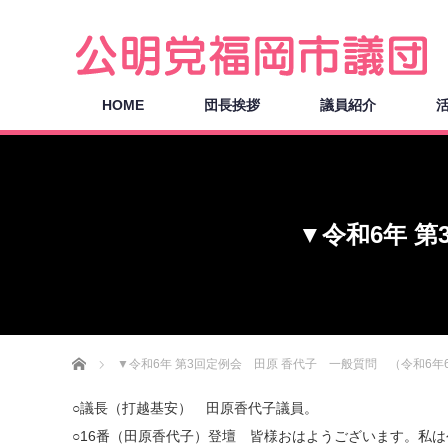
HOME
団長挨拶
議員紹介
▼令和6年 第
ホーム
▼令和6年 第3回定例会 田原 香代子 一般質問 （令和6年6
○議長（打越基安） 田原香代子議員。
○16番（田原香代子）登壇 皆様おはようございます。私