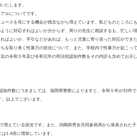
問いたします。
アルについてです。
ュースを耳にする機会が残念ながら増えています。私どものところにも
のように対応すればよいか分からず、周りの先生に相談するも、忙しい
すればよいか、手引などがあれば、もっと児童に寄り添った対応ができ
たちを取り巻く性暴力の状況について、また、学校内で性暴力が起こっ
近の令和５年及び令和元年の刑法犯認知件数をその内訳も含めてお示
。
知件数につきましては、福岡県警察によりますと、令和５年が32件で、
す。以上でございます。
市で増えている状況です。また、内閣府男女共同参画局から発表された
は1.4倍に増加しています。