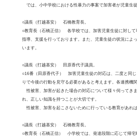
では、小中学校における性暴力の事案で加害者が児童生徒
○議長（打越基安） 石橋教育長。
○教育長（石橋正信） 各学校では、加害児童生徒に対し
指導、支援を行っております。また、児童生徒の状況によ
います。
○議長（打越基安） 田原香代子議員。
○16番（田原香代子） 加害児童生徒の対応は、二度と同
りで今後の行動を見守る必要があると考えます。各連携機
性被害、加害が起きた場合の対応について様々伺ってきま
れ、正しい知識を持つことが大切です。
性被害、加害を起こさないために行っている教育があれば
○議長（打越基安） 石橋教育長。
○教育長（石橋正信） 小学校では、発達段階に応じて帰