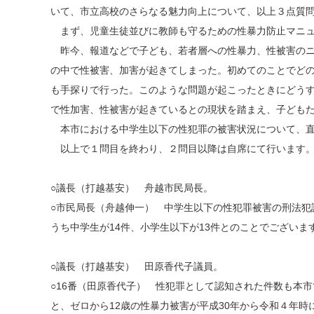
いて、市立高校のさらなる魅力向上について、以上３点質
まず、児童生徒並びに教師も守るための性暴力防止マニュ
昨今、報道などで子ども、若者層への性暴力、性被害のニ
の中で性被害、加害が起きてしまった。初めてのことでど
も手探りで行った。このような問題が起こったときにどう
で性加害、性被害が起きているとの現状を踏まえ、子ども
本市における中学生以下の性犯罪の被害状況について、直
以上で１問目を終わり、２問目以降は自席にて行います
○議長（打越基安） 舟越市民局長。
○市民局長（舟越伸一） 中学生以下の性犯罪被害の刑法犯認
うち中学生が14件、小学生以下が13件とのことでございま
○議長（打越基安） 田原香代子議員。
○16番（田原香代子） 性犯罪として認知された件数も本
と、ゼロから12歳の性暴力被害が平成30年から令和４年時に