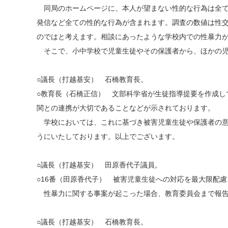
同局のホームページに、本人が望まない性的な行為は全て
発信など全ての性的な行為が含まれます。調査の数値は性
のではと考えます。相談にあったような学校内での性暴力
そこで、小中学校で児童生徒やその保護者から、ほかの児
○議長（打越基安） 石橋教育長。
○教育長（石橋正信） 文部科学省が生徒指導提要を作成
関との連携が大切であることなどが示されております。
学校においては、これに基づき被害児童生徒や保護者の意
うにいたしております。以上でございます。
○議長（打越基安） 田原香代子議員。
○16番（田原香代子） 被害児童生徒への対応を最大限配
性暴力に関する事案が起こった場合、教育委員会まで報告
○議長（打越基安） 石橋教育長。