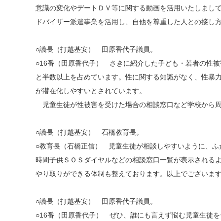
意識の変化やデートＤＶ等に関する動画を活用いたしまし
ドバイザー派遣事業を活用し、自他を尊重した人との接し
○議長（打越基安） 田原香代子議員。
○16番（田原香代子） さきに紹介した子ども・若者の性
と半数以上を占めています。性に関する知識がなく、性暴
が潜在化しやすいとされています。
児童生徒が性被害を受けた場合の相談窓口など学校から周
○議長（打越基安） 石橋教育長。
○教育長（石橋正信） 児童生徒が相談しやすいように、ふ
時間子供ＳＯＳダイヤルなどの相談窓口一覧が表示される
やり取りができる体制も整えております。以上でございま
○議長（打越基安） 田原香代子議員。
○16番（田原香代子） ぜひ、誰にも言えず悩む児童生徒