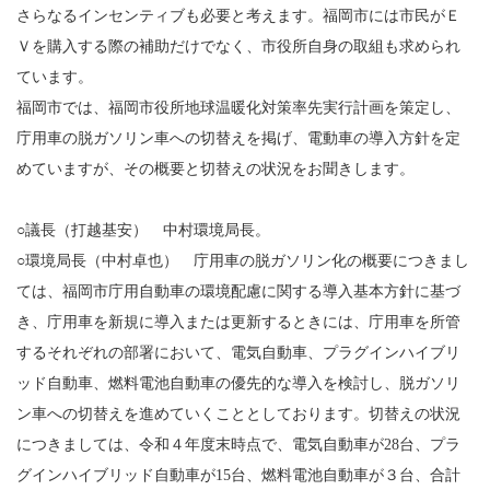
さらなるインセンティブも必要と考えます。福岡市には市民がＥ
Ｖを購入する際の補助だけでなく、市役所自身の取組も求められ
ています。
福岡市では、福岡市役所地球温暖化対策率先実行計画を策定し、
庁用車の脱ガソリン車への切替えを掲げ、電動車の導入方針を定
めていますが、その概要と切替えの状況をお聞きします。
○議長（打越基安） 中村環境局長。
○環境局長（中村卓也） 庁用車の脱ガソリン化の概要につきまし
ては、福岡市庁用自動車の環境配慮に関する導入基本方針に基づ
き、庁用車を新規に導入または更新するときには、庁用車を所管
するそれぞれの部署において、電気自動車、プラグインハイブリ
ッド自動車、燃料電池自動車の優先的な導入を検討し、脱ガソリ
ン車への切替えを進めていくこととしております。切替えの状況
につきましては、令和４年度末時点で、電気自動車が28台、プラ
グインハイブリッド自動車が15台、燃料電池自動車が３台、合計