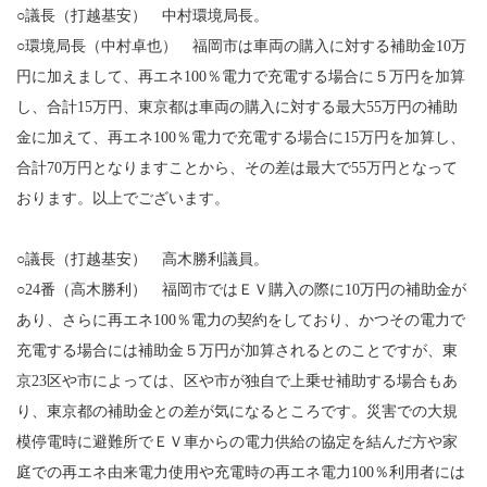
○議長（打越基安） 中村環境局長。
○環境局長（中村卓也） 福岡市は車両の購入に対する補助金10万
円に加えまして、再エネ100％電力で充電する場合に５万円を加算
し、合計15万円、東京都は車両の購入に対する最大55万円の補助
金に加えて、再エネ100％電力で充電する場合に15万円を加算し、
合計70万円となりますことから、その差は最大で55万円となって
おります。以上でございます。
○議長（打越基安） 高木勝利議員。
○24番（高木勝利） 福岡市ではＥＶ購入の際に10万円の補助金が
あり、さらに再エネ100％電力の契約をしており、かつその電力で
充電する場合には補助金５万円が加算されるとのことですが、東
京23区や市によっては、区や市が独自で上乗せ補助する場合もあ
り、東京都の補助金との差が気になるところです。災害での大規
模停電時に避難所でＥＶ車からの電力供給の協定を結んだ方や家
庭での再エネ由来電力使用や充電時の再エネ電力100％利用者には