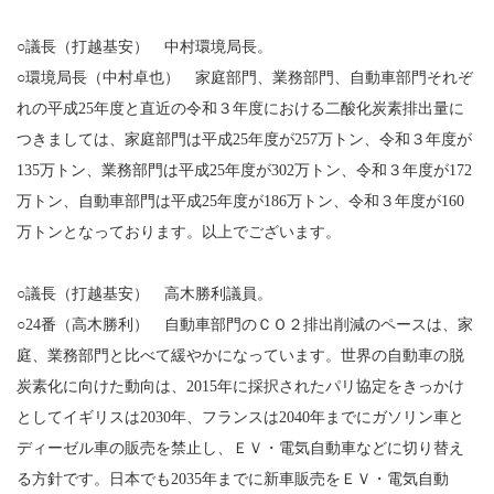
○議長（打越基安） 中村環境局長。
○環境局長（中村卓也） 家庭部門、業務部門、自動車部門それぞ
れの平成25年度と直近の令和３年度における二酸化炭素排出量に
つきましては、家庭部門は平成25年度が257万トン、令和３年度が
135万トン、業務部門は平成25年度が302万トン、令和３年度が172
万トン、自動車部門は平成25年度が186万トン、令和３年度が160
万トンとなっております。以上でございます。
○議長（打越基安） 高木勝利議員。
○24番（高木勝利） 自動車部門のＣＯ２排出削減のペースは、家
庭、業務部門と比べて緩やかになっています。世界の自動車の脱
炭素化に向けた動向は、2015年に採択されたパリ協定をきっかけ
としてイギリスは2030年、フランスは2040年までにガソリン車と
ディーゼル車の販売を禁止し、ＥＶ・電気自動車などに切り替え
る方針です。日本でも2035年までに新車販売をＥＶ・電気自動