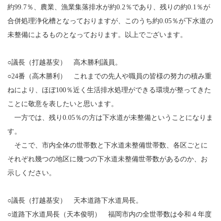
約99.7％、農業、漁業集落排水が約0.2％であり、残りの約0.1％が
合併処理浄化槽となっておりますが、このうち約0.05％が下水道の
未整備によるものとなっております。以上でございます。
○議長（打越基安） 高木勝利議員。
○24番（高木勝利） これまでの先人や職員の皆様の努力の積み重
ねにより、ほぼ100％近く生活排水処理ができる環境が整ってきた
ことに敬意を表したいと思います。
一方では、残り0.05％の方は下水道が未整備ということになりま
す。
そこで、市内全体の世帯数と下水道未整備世帯数、各区ごとに
それぞれ幾つの地区に幾つの下水道未整備世帯数があるのか、お
示しください。
○議長（打越基安） 天本道路下水道局長。
○道路下水道局長（天本俊明） 福岡市内の全世帯数は令和４年度