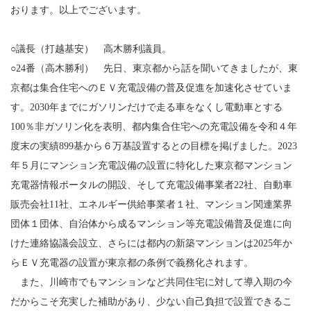
おります。以上でございます。
○議長（打越基安） 高木勝利議員。
○24番（高木勝利） 先日、東京都から話を聞いてきましたが、東
京都は集合住宅へのＥＶ充電設備の普及促進を加速化させていま
す。2030年までにガソリンだけで走る車をなくし電動車とする
100％非ガソリン化を表明、都内集合住宅への充電設備を令和４年
度末の実績899基から６万基設置するとの目標を掲げました。2023
年５月にマンション充電設備の設置に特化した東京都マンション
充電器情報ポータルの開設、そして充電設備事業者22社、自動車
販売会社11社、エネルギー供給事業者１社、マンション関連業界
団体１団体、自治体から成るマンション等充電設備普及促進に向
けた連絡協議会設立、さらには都内の新築マンションは2025年か
らＥＶ充電器の設置が東京都の条例で義務化されます。
また、川崎市でもマンションなど共同住宅に対して導入期の今
だからこそ充実した補助があり、少ない自己負担で設置できるこ