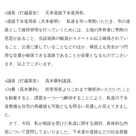
○議長（打越基安） 天本道路下水道局長。
○道路下水道局長（天本俊明） 私道を市へ寄附いただき、市の道
路として維持管理を行っていくためには、土地の所有者に寄附の
意思があること、当該道路の幅員が４メートル以上確保されてい
ること、公道に接していることなどのほか、構造上も安全かつ円
滑な交通が確保できる道路であることが必要となるものでござい
ます。以上でございます。
○議長（打越基安） 高木勝利議員。
○24番（高木勝利） 所管局長よりこれまで御答弁いただいたこと
を勘案すると、課題を一つ一つ解決することにより、私道の下水
道整備も住宅の再建築も可能となる明るい見通しが見えてきまし
た。
さて、今回、私が相談を受けた私道に関する個別、具体的な内
容について質問してまいりました。下水道や道路などの社会基盤