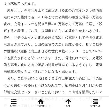
よう求めておきます。
先月28日、今年10月上旬に策定される国の充電インフラ整備促
進に向けた指針でも、2030年までに公共用の急速充電器３万基を
含み、充電インフラを従来目標の15万基から30万基に倍増して設
置すると表明しており、福岡市もさらに加速化させるべきです。
昨今、リチウムイオン電池を超える次世代電池として全固体電池
も注目されており、１回の充電での走行距離が長く、ＥＶ自動車
の性能を飛躍的に向上させる次世代車載バッテリーとして2027年
にも販売されると聞いています。また、電池だけでなく、充電設
備も高出力化の方向で製品の開発が進んでいるようですし、電気
自動車の普及もより進むことになると思います。
また、自動車部門におけるＣＯ２排出削減のためには、車の所
有から共有への移行も有効な取組です。福岡市は９月１日から西
部地域交流センターさいとぴあにおいて、市有地を活用したＥＶ
カーシェアリング事業を開始されました。ぜひこうした取組も拡
充していってほしいと思います。
MENU
HOME
TOP
SIDEBAR