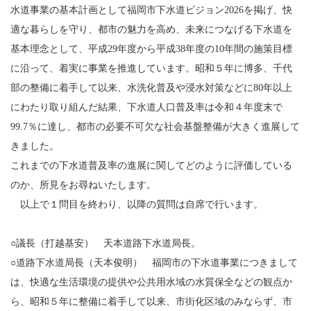
水道事業の基本計画として福岡市下水道ビジョン2026を掲げ、快
適な暮らしを守り、都市の魅力を高め、未来につなげる下水道を
基本理念として、平成29年度から平成38年度の10年間の施策目標
に沿って、着実に事業を推進しています。昭和５年に博多、千代
部の整備に着手して以来、水洗化普及や浸水対策などに80年以上
にわたり取り組んだ結果、下水道人口普及率は令和４年度末で
99.7％に達し、都市の必要不可欠な社会基盤整備が大きく進展して
きました。
これまでの下水道普及率の進展に関してどのように評価している
のか、所見をお尋ねいたします。
以上で１問目を終わり、以降の質問は自席で行います。
○議長（打越基安） 天本道路下水道局長。
○道路下水道局長（天本俊明） 福岡市の下水道事業につきまして
は、快適な生活環境の提供や公共用水域の水質保全などの観点か
ら、昭和５年に整備に着手して以来、市街化区域のみならず、市