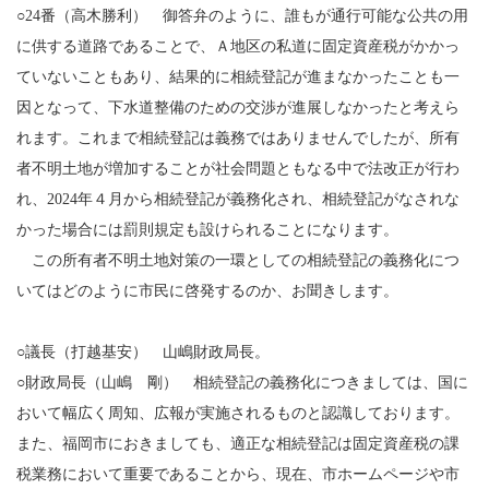
○24番（高木勝利） 御答弁のように、誰もが通行可能な公共の用
に供する道路であることで、Ａ地区の私道に固定資産税がかかっ
ていないこともあり、結果的に相続登記が進まなかったことも一
因となって、下水道整備のための交渉が進展しなかったと考えら
れます。これまで相続登記は義務ではありませんでしたが、所有
者不明土地が増加することが社会問題ともなる中で法改正が行わ
れ、2024年４月から相続登記が義務化され、相続登記がなされな
かった場合には罰則規定も設けられることになります。
この所有者不明土地対策の一環としての相続登記の義務化につ
いてはどのように市民に啓発するのか、お聞きします。
○議長（打越基安） 山嶋財政局長。
○財政局長（山嶋 剛） 相続登記の義務化につきましては、国に
おいて幅広く周知、広報が実施されるものと認識しております。
また、福岡市におきましても、適正な相続登記は固定資産税の課
税業務において重要であることから、現在、市ホームページや市