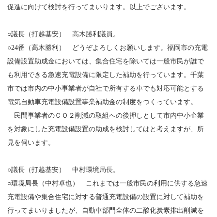
促進に向けて検討を行ってまいります。以上でございます。
○議長（打越基安） 高木勝利議員。
○24番（高木勝利） どうぞよろしくお願いします。福岡市の充電
設備設置助成金においては、集合住宅を除いては一般市民が誰で
も利用できる急速充電設備に限定した補助を行っています。千葉
市では市内の中小事業者が自社で所有する車でも対応可能とする
電気自動車充電設備設置事業補助金の制度をつくっています。
民間事業者のＣＯ２削減の取組への後押しとして市内中小企業
を対象にした充電設備設置の助成を検討してはと考えますが、所
見を伺います。
○議長（打越基安） 中村環境局長。
○環境局長（中村卓也） これまでは一般市民の利用に供する急速
充電設備や集合住宅に対する普通充電設備の設置に対して補助を
行ってまいりましたが、自動車部門全体の二酸化炭素排出削減を