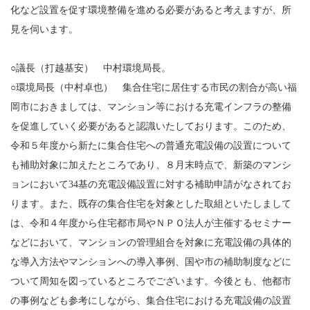
化など設置を促す環境整備を進める必要があると考えますが、所
見を伺います。
○議長（打越基安） 中村環境局長。
○環境局長（中村卓也） 集合住宅に居住する市民の割合が高い福
岡市におきましては、マンション等における充電インフラの整備
を促進していく必要があると認識いたしております。このため、
令和５年度から新たに集合住宅への普通充電設備の設置について
も補助対象に加えたところであり、８月末時点で、新築のマンシ
ョンにおいて34基の充電設備設置に対する補助申請がなされてお
ります。また、既存の集合住宅を対象とした取組といたしまして
は、令和４年度から住宅都市局やＮＰＯ法人が主催するセミナー
などにおいて、マンションの管理組合を対象に充電設備の具体的
な導入方法やマンションへの導入事例、国や市の補助制度などに
ついて周知を図っているところでございます。今後とも、他都市
の事例なども参考にしながら、集合住宅における充電設備の設置