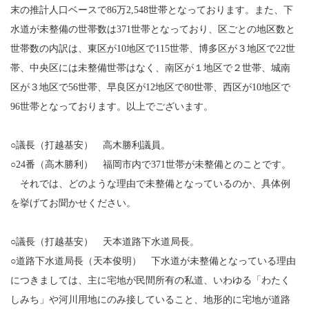
末の推計人口ベースで86万2,548世帯となっております。また、下
水道が未整備の世帯数は371世帯となっており、区ごとの地区数と
世帯数の内訳は、東区が10地区で115世帯、博多区が３地区で22世
帯、中央区には未整備世帯はなく、南区が１地区で２世帯、城南
区が３地区で56世帯、早良区が12地区で80世帯、西区が10地区で
96世帯となっております。以上でございます。
○議長（打越基安） 高木勝利議員。
○24番（高木勝利） 福岡市内で371世帯が未整備とのことです。
それでは、どのような理由で未整備となっているのか、具体例
を挙げてお聞かせください。
○議長（打越基安） 天本道路下水道局長。
○道路下水道局長（天本俊明） 下水道が未整備となっている理由
につきましては、主に宅地が民間所有の私道、いわゆる「わたく
しみち」や河川用地にのみ接していること、地形的に宅地が道路