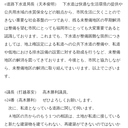
○道路下水道局長（天本俊明） 下水道は快適な生活環境の提供や
公共用水域の水質保全などの観点から、市民生活に欠くことので
きない重要な社会基盤の一つであり、残る未整備地区の早期解消
は整備を望む市民にとっても福岡市にとっても大変重要であると
認識しております。これまでも、下水道が整備困難な箇所につき
ましては、地上権設定による私道への公共下水道の整備や、私道
や低地における排水設備の設置に対する助成を行うなど、未整備
地区の解消を図ってきております。今後とも、市民と協力しなが
ら、未整備地区の解消に取り組んでまいります。以上でございま
す。
○議長（打越基安） 高木勝利議員。
○24番（高木勝利） ぜひよろしくお願いします。
次に、私道となっている道路に関して伺います。
Ａ地区の方からのもう１つの相談は、土地が私道に接している
と新たな建築物を建てられない、再建築ができないのではないか