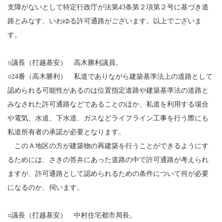
支障がないとして特定行政庁が法第43条第２項第２号に基づき道
路とみなす、いわゆる許可通路がございます。以上でございま
す。
○議長（打越基安） 高木勝利議員。
○24番（高木勝利） 私道でありながら建築基準法上の道路として
認められる可能性があるのは位置指定道路や建築基準法の道路と
みなされた許可通路などであることのほか、私道を利用する場合
や電気、水道、下水道、ガスなどライフライン工事を行う際にも
私道所有者の承諾が必要となります。
このＡ地区の方が建築物の再建築を行うことができるようにす
るためには、さきの答弁にあった道路の中で許可通路が考えられ
ますが、許可通路として認められるための条件について何が必要
になるのか、伺います。
○議長（打越基安） 中村住宅都市局長。