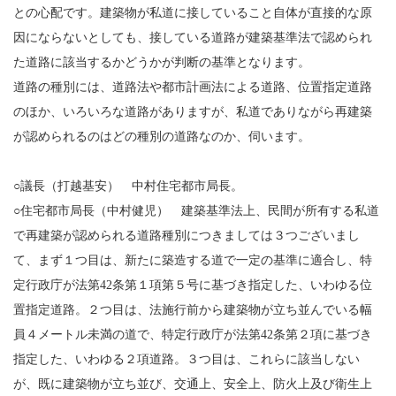
との心配です。建築物が私道に接していること自体が直接的な原
因にならないとしても、接している道路が建築基準法で認められ
た道路に該当するかどうかが判断の基準となります。
道路の種別には、道路法や都市計画法による道路、位置指定道路
のほか、いろいろな道路がありますが、私道でありながら再建築
が認められるのはどの種別の道路なのか、伺います。
○議長（打越基安） 中村住宅都市局長。
○住宅都市局長（中村健児） 建築基準法上、民間が所有する私道
で再建築が認められる道路種別につきましては３つございまし
て、まず１つ目は、新たに築造する道で一定の基準に適合し、特
定行政庁が法第42条第１項第５号に基づき指定した、いわゆる位
置指定道路。２つ目は、法施行前から建築物が立ち並んでいる幅
員４メートル未満の道で、特定行政庁が法第42条第２項に基づき
指定した、いわゆる２項道路。３つ目は、これらに該当しない
が、既に建築物が立ち並び、交通上、安全上、防火上及び衛生上