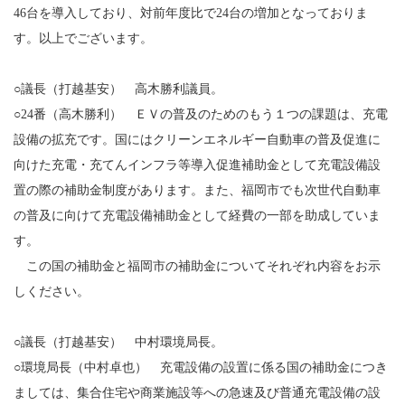
46台を導入しており、対前年度比で24台の増加となっておりま
す。以上でございます。
○議長（打越基安） 高木勝利議員。
○24番（高木勝利） ＥＶの普及のためのもう１つの課題は、充電
設備の拡充です。国にはクリーンエネルギー自動車の普及促進に
向けた充電・充てんインフラ等導入促進補助金として充電設備設
置の際の補助金制度があります。また、福岡市でも次世代自動車
の普及に向けて充電設備補助金として経費の一部を助成していま
す。
この国の補助金と福岡市の補助金についてそれぞれ内容をお示
しください。
○議長（打越基安） 中村環境局長。
○環境局長（中村卓也） 充電設備の設置に係る国の補助金につき
ましては、集合住宅や商業施設等への急速及び普通充電設備の設