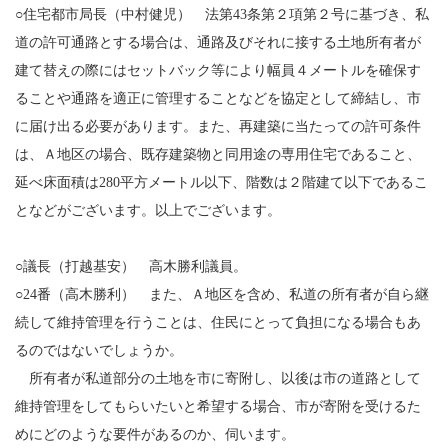
○住宅都市局長（中村健児） 法第43条第２項第２号に基づき、私
道の許可通路とする場合は、通路及びそれに接する土地所有者が
建て替えの際にはセットバック等により幅員４メートルを確保す
ることや通路を適正に管理することなどを協定として締結し、市
に届け出る必要があります。また、再建築に当たっての許可条件
は、Ａ地区の場合、既存建築物と同用途の専用住宅であること、
延べ床面積は280平方メートル以下、階数は２階建て以下であるこ
となどがございます。以上でございます。
○議長（打越基安） 高木勝利議員。
○24番（高木勝利） また、Ａ地区を含め、私道の所有者が自ら継
続して維持管理を行うことは、住民にとって負担になる場合もあ
るのではないでしょうか。
所有者が私道部分の土地を市に寄附し、以後は市の道路として
維持管理をしてもらいたいと希望する場合、市が寄附を受けるた
めにどのような要件があるのか、伺います。