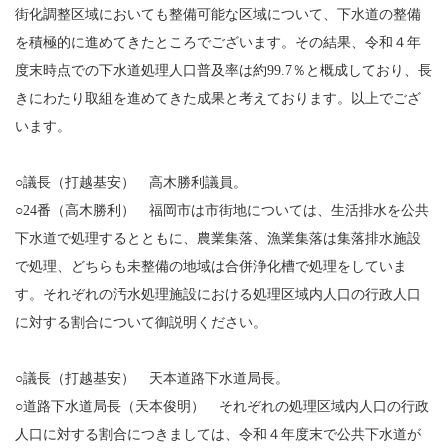
街化調整区域においても整備可能な区域について、下水道の整備
を積極的に進めてきたところでございます。その結果、令和４年
度末時点での下水道処理人口普及率は約99.7％と概成しており、長
きにわたり取組を進めてきた成果と考えております。以上でござ
います。
○議長（打越基安） 高木勝利議員。
○24番（高木勝利） 福岡市は市街地については、生活排水を公共
下水道で処理するとともに、農業集落、漁業集落は集落排水施設
で処理、どちらも未整備の地域は合併浄化槽で処理をしていま
す。それぞれの汚水処理施設における処理区域内人口の行政人口
に対する割合について御説明ください。
○議長（打越基安） 天本道路下水道局長。
○道路下水道局長（天本俊明） それぞれの処理区域内人口の行政
人口に対する割合につきましては、令和４年度末で公共下水道が