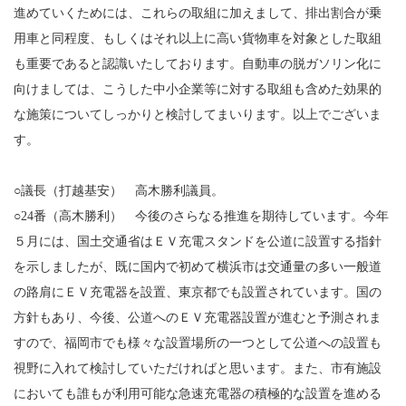
進めていくためには、これらの取組に加えまして、排出割合が乗
用車と同程度、もしくはそれ以上に高い貨物車を対象とした取組
も重要であると認識いたしております。自動車の脱ガソリン化に
向けましては、こうした中小企業等に対する取組も含めた効果的
な施策についてしっかりと検討してまいります。以上でございま
す。
○議長（打越基安） 高木勝利議員。
○24番（高木勝利） 今後のさらなる推進を期待しています。今年
５月には、国土交通省はＥＶ充電スタンドを公道に設置する指針
を示しましたが、既に国内で初めて横浜市は交通量の多い一般道
の路肩にＥＶ充電器を設置、東京都でも設置されています。国の
方針もあり、今後、公道へのＥＶ充電器設置が進むと予測されま
すので、福岡市でも様々な設置場所の一つとして公道への設置も
視野に入れて検討していただければと思います。また、市有施設
においても誰もが利用可能な急速充電器の積極的な設置を進める