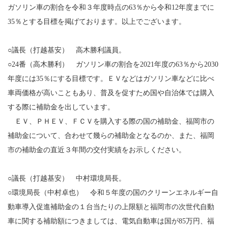
ガソリン車の割合を令和３年度時点の63％から令和12年度までに
35％とする目標を掲げております。以上でございます。
○議長（打越基安） 高木勝利議員。
○24番（高木勝利） ガソリン車の割合を2021年度の63％から2030
年度には35％にする目標です。ＥＶなどはガソリン車などに比べ
車両価格が高いこともあり、普及を促すため国や自治体では購入
する際に補助金を出しています。
ＥＶ、ＰＨＥＶ、ＦＣＶを購入する際の国の補助金、福岡市の
補助金について、合わせて幾らの補助金となるのか、また、福岡
市の補助金の直近３年間の交付実績をお示しください。
○議長（打越基安） 中村環境局長。
○環境局長（中村卓也） 令和５年度の国のクリーンエネルギー自
動車導入促進補助金の１台当たりの上限額と福岡市の次世代自動
車に関する補助額につきましては、電気自動車は国が85万円、福