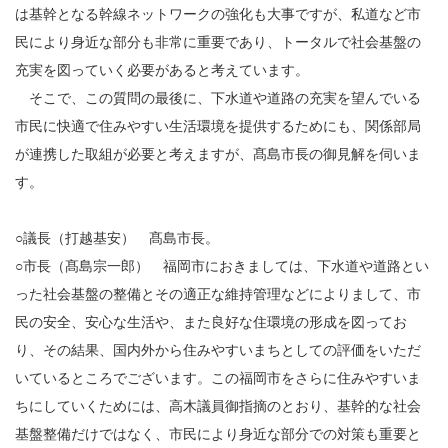
は基幹となる幹線ネットワークの強化も大事ですが、私道など市
民により身近な部分も非常に重要であり、トータルで社会基盤の
充実を図っていく必要があると考えています。
そこで、この質問の最後に、下水道や道路の充実を望んでいる
市民に快適で住みやすい生活環境を提供するためにも、関係部局
が連携した取組が必要と考えますが、髙島市長の御見解を伺いま
す。
○議長（打越基安） 髙島市長。
○市長（髙島宗一郎） 福岡市におきましては、下水道や道路とい
った社会基盤の整備とその適正な維持管理などによりまして、市
民の安全、安心な生活や、また良好な住環境の形成を図ってお
り、その結果、国内外から住みやすいまちとしての評価をいただ
いているところでございます。この福岡市をさらに住みやすいま
ちにしていくためには、高木議員御指摘のとおり、基幹的な社会
基盤整備だけではなく、市民により身近な部分での対策も重要と