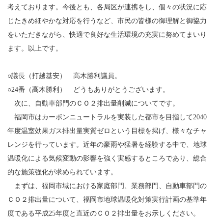
考えております。今後とも、各局区が連携をし、個々の状況に応
じたきめ細やかな対応を行うなど、市民の皆様の御理解と御協力
をいただきながら、快適で良好な生活環境の充実に努めてまいり
ます。以上です。
○議長（打越基安） 高木勝利議員。
○24番（高木勝利） どうもありがとうございます。
次に、自動車部門のＣＯ２排出量削減についてです。
福岡市はカーボンニュートラルを実装した都市を目指して2040
年度温室効果ガス排出量実質ゼロという目標を掲げ、様々なチャ
レンジを行っています。近年の豪雨や猛暑を経験する中で、地球
温暖化による気候変動の影響を強く実感するところであり、総合
的な施策強化が求められています。
まずは、福岡市域における家庭部門、業務部門、自動車部門の
ＣＯ２排出量について、福岡市地球温暖化対策実行計画の基準年
度である平成25年度と直近のＣＯ２排出量をお示しください。