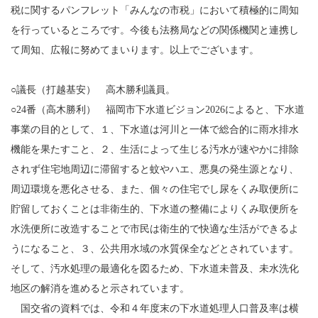
税に関するパンフレット「みんなの市税」において積極的に周知
を行っているところです。今後も法務局などの関係機関と連携し
て周知、広報に努めてまいります。以上でございます。
○議長（打越基安） 高木勝利議員。
○24番（高木勝利） 福岡市下水道ビジョン2026によると、下水道
事業の目的として、１、下水道は河川と一体で総合的に雨水排水
機能を果たすこと、２、生活によって生じる汚水が速やかに排除
されず住宅地周辺に滞留すると蚊やハエ、悪臭の発生源となり、
周辺環境を悪化させる、また、個々の住宅でし尿をくみ取便所に
貯留しておくことは非衛生的、下水道の整備によりくみ取便所を
水洗便所に改造することで市民は衛生的で快適な生活ができるよ
うになること、３、公共用水域の水質保全などとされています。
そして、汚水処理の最適化を図るため、下水道未普及、未水洗化
地区の解消を進めると示されています。
国交省の資料では、令和４年度末の下水道処理人口普及率は横