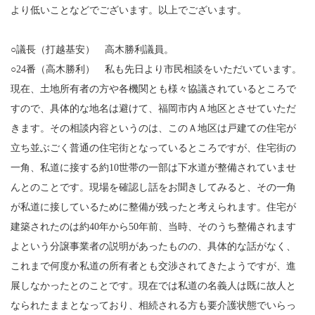
より低いことなどでございます。以上でございます。
○議長（打越基安） 高木勝利議員。
○24番（高木勝利） 私も先日より市民相談をいただいています。
現在、土地所有者の方や各機関とも様々協議されているところで
すので、具体的な地名は避けて、福岡市内Ａ地区とさせていただ
きます。その相談内容というのは、このＡ地区は戸建ての住宅が
立ち並ぶごく普通の住宅街となっているところですが、住宅街の
一角、私道に接する約10世帯の一部は下水道が整備されていませ
んとのことです。現場を確認し話をお聞きしてみると、その一角
が私道に接しているために整備が残ったと考えられます。住宅が
建築されたのは約40年から50年前、当時、そのうち整備されます
よという分譲事業者の説明があったものの、具体的な話がなく、
これまで何度か私道の所有者とも交渉されてきたようですが、進
展しなかったとのことです。現在では私道の名義人は既に故人と
なられたままとなっており、相続される方も要介護状態でいらっ