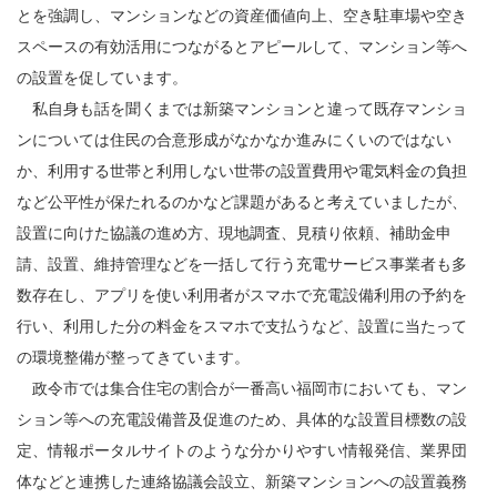
とを強調し、マンションなどの資産価値向上、空き駐車場や空き
スペースの有効活用につながるとアピールして、マンション等へ
の設置を促しています。
私自身も話を聞くまでは新築マンションと違って既存マンショ
ンについては住民の合意形成がなかなか進みにくいのではない
か、利用する世帯と利用しない世帯の設置費用や電気料金の負担
など公平性が保たれるのかなど課題があると考えていましたが、
設置に向けた協議の進め方、現地調査、見積り依頼、補助金申
請、設置、維持管理などを一括して行う充電サービス事業者も多
数存在し、アプリを使い利用者がスマホで充電設備利用の予約を
行い、利用した分の料金をスマホで支払うなど、設置に当たって
の環境整備が整ってきています。
政令市では集合住宅の割合が一番高い福岡市においても、マン
ション等への充電設備普及促進のため、具体的な設置目標数の設
定、情報ポータルサイトのような分かりやすい情報発信、業界団
体などと連携した連絡協議会設立、新築マンションへの設置義務