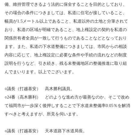
備、維持管理できるよう法的に保全することを目的としており、
その場合の条件につきましては、私道に住宅が接していること、
幅員が1.5メートル以上であること、私道以外の土地と分筆されて
おり、私道の区域が明確であること、地上権設定の契約を私道の
関係所有者全員が一致して行うものであることなどとなっており
ます。また、私道の下水道整備につきましては、市民からの相談
内容に応じて、地上権設定に必要な条件や手続の流れなどの制度
説明を行うなど、引き続き、残る未整備地区の整備推進に取り組
んでまいります。以上でございます。
○議長（打越基安） 高木勝利議員。
○24番（高木勝利） どのような進め方が最善なのか、そこで改め
て福岡市が一歩深く後押しすることで下水道未整備率0.05％を解消
すべきと考えますが、所見を伺います。
○議長（打越基安） 天本道路下水道局長。