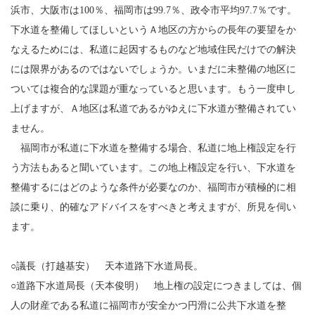
浜市、大阪市は100％、福岡市は99.7％、政令市平均97.7％です。
下水道を整備してほしいというＡ地区の方からの長年の要望をか
なえるためには、私道に起因するものなど地域住民だけでの解決
には限界があるのではないでしょうか。いまだに未整備の地区に
ついては複合的な課題が重なっていると思います。もう一度申し
上げますが、Ａ地区は私道であるがゆえに下水道が整備されてい
ません。
福岡市が私道に下水道を整備する場合、私道に地上権設定を行
う方法もあると聞いています。この地上権設定を行い、下水道を
整備するにはどのような条件が必要なのか、福岡市が積極的に相
談に乗り、的確なアドバイスをすべきと考えますが、所見を伺い
ます。
○議長（打越基安） 天本道路下水道局長。
○道路下水道局長（天本俊明） 地上権の設定につきましては、個
人の財産である私道に福岡市が安全かつ円滑に公共下水道を整