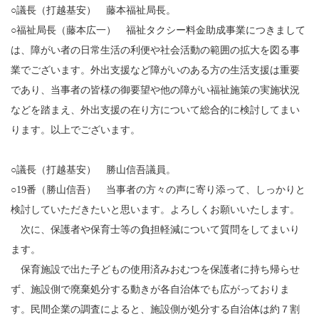
○議長（打越基安） 藤本福祉局長。
○福祉局長（藤本広一） 福祉タクシー料金助成事業につきまして
は、障がい者の日常生活の利便や社会活動の範囲の拡大を図る事
業でございます。外出支援など障がいのある方の生活支援は重要
であり、当事者の皆様の御要望や他の障がい福祉施策の実施状況
などを踏まえ、外出支援の在り方について総合的に検討してまい
ります。以上でございます。
○議長（打越基安） 勝山信吾議員。
○19番（勝山信吾） 当事者の方々の声に寄り添って、しっかりと
検討していただきたいと思います。よろしくお願いいたします。
次に、保護者や保育士等の負担軽減について質問をしてまいり
ます。
保育施設で出た子どもの使用済みおむつを保護者に持ち帰らせ
ず、施設側で廃棄処分する動きが各自治体でも広がっておりま
す。民間企業の調査によると、施設側が処分する自治体は約７割