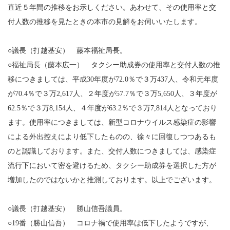
直近５年間の推移をお示しください。あわせて、その使用率と交
付人数の推移を見たときの本市の見解をお伺いいたします。
○議長（打越基安） 藤本福祉局長。
○福祉局長（藤本広一） タクシー助成券の使用率と交付人数の推
移につきましては、平成30年度が72.0％で３万437人、令和元年度
が70.4％で３万2,617人、２年度が57.7％で３万5,650人、３年度が
62.5％で３万8,154人、４年度が63.2％で３万7,814人となっており
ます。使用率につきましては、新型コロナウイルス感染症の影響
による外出控えにより低下したものの、徐々に回復しつつあるも
のと認識しております。また、交付人数につきましては、感染症
流行下において密を避けるため、タクシー助成券を選択した方が
増加したのではないかと推測しております。以上でございます。
○議長（打越基安） 勝山信吾議員。
○19番（勝山信吾） コロナ禍で使用率は低下したようですが、