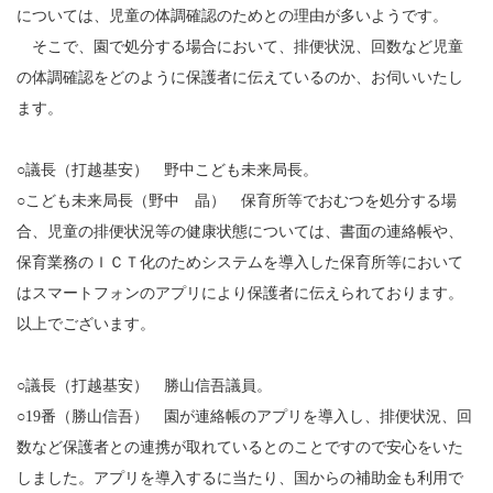
については、児童の体調確認のためとの理由が多いようです。
そこで、園で処分する場合において、排便状況、回数など児童
の体調確認をどのように保護者に伝えているのか、お伺いいたし
ます。
○議長（打越基安） 野中こども未来局長。
○こども未来局長（野中 晶） 保育所等でおむつを処分する場
合、児童の排便状況等の健康状態については、書面の連絡帳や、
保育業務のＩＣＴ化のためシステムを導入した保育所等において
はスマートフォンのアプリにより保護者に伝えられております。
以上でございます。
○議長（打越基安） 勝山信吾議員。
○19番（勝山信吾） 園が連絡帳のアプリを導入し、排便状況、回
数など保護者との連携が取れているとのことですので安心をいた
しました。アプリを導入するに当たり、国からの補助金も利用で