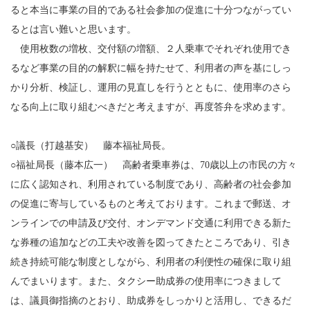
ると本当に事業の目的である社会参加の促進に十分つながってい
るとは言い難いと思います。
使用枚数の増枚、交付額の増額、２人乗車でそれぞれ使用でき
るなど事業の目的の解釈に幅を持たせて、利用者の声を基にしっ
かり分析、検証し、運用の見直しを行うとともに、使用率のさら
なる向上に取り組むべきだと考えますが、再度答弁を求めます。
○議長（打越基安） 藤本福祉局長。
○福祉局長（藤本広一） 高齢者乗車券は、70歳以上の市民の方々
に広く認知され、利用されている制度であり、高齢者の社会参加
の促進に寄与しているものと考えております。これまで郵送、オ
ンラインでの申請及び交付、オンデマンド交通に利用できる新た
な券種の追加などの工夫や改善を図ってきたところであり、引き
続き持続可能な制度としながら、利用者の利便性の確保に取り組
んでまいります。また、タクシー助成券の使用率につきまして
は、議員御指摘のとおり、助成券をしっかりと活用し、できるだ