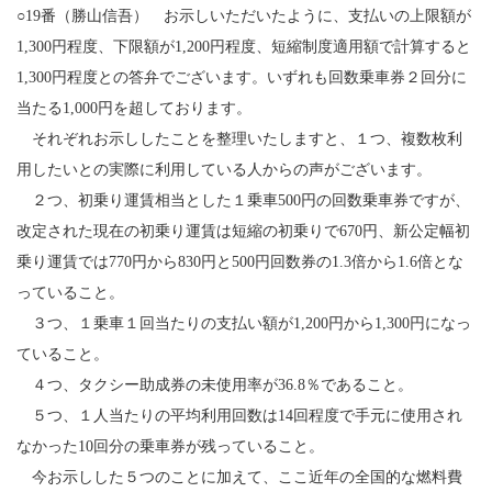
○19番（勝山信吾） お示しいただいたように、支払いの上限額が
1,300円程度、下限額が1,200円程度、短縮制度適用額で計算すると
1,300円程度との答弁でございます。いずれも回数乗車券２回分に
当たる1,000円を超しております。
それぞれお示ししたことを整理いたしますと、１つ、複数枚利
用したいとの実際に利用している人からの声がございます。
２つ、初乗り運賃相当とした１乗車500円の回数乗車券ですが、
改定された現在の初乗り運賃は短縮の初乗りで670円、新公定幅初
乗り運賃では770円から830円と500円回数券の1.3倍から1.6倍とな
っていること。
３つ、１乗車１回当たりの支払い額が1,200円から1,300円になっ
ていること。
４つ、タクシー助成券の未使用率が36.8％であること。
５つ、１人当たりの平均利用回数は14回程度で手元に使用され
なかった10回分の乗車券が残っていること。
今お示しした５つのことに加えて、ここ近年の全国的な燃料費