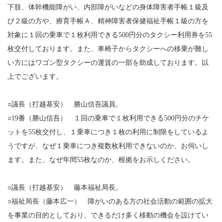
下肢、体幹機能障がい、内部障がいなどの身体障害者手帳１級及
び２級の方や、療育手帳Ａ、精神障害者保健福祉手帳１級の方を
対象に１回の乗車で１枚利用できる500円分のタクシー利用券を55
枚交付しております。また、車椅子からタクシーへの移乗が難し
い方にはワゴン型タクシーの運賃の一部を助成しております。以
上でございます。
○議長（打越基安） 勝山信吾議員。
○19番（勝山信吾） １回の乗車で１枚利用できる500円分のチケ
ットを55枚交付し、１乗車につき１枚の利用に制限をしているよ
うですが、なぜ１乗車につき複数枚利用できないのか、お伺いし
ます。また、なぜ年間55枚なのか、根拠をお示しください。
○議長（打越基安） 藤本福祉局長。
○福祉局長（藤本広一） 障がいのある方の社会活動の範囲の拡大
を事業の目的としており、できるだけ多く移動の機会を設けてい