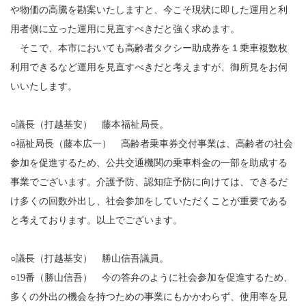
や物価の高騰を勘案いたしますと、今こそ現状に即した運用と利
用者側に立った運用に見直すべきだと強く求めます。
そこで、本市においても高齢者タクシー助成券を１乗車複数枚
利用できるなど運用を見直すべきだと考えますが、御所見をお伺
いいたします。
○議長（打越基安） 藤本福祉局長。
○福祉局長（藤本広一） 高齢者乗車券交付事業は、高齢者の社会
参加を促進するため、公共交通機関の乗車料金の一部を助成する
事業でございます。介護予防、認知症予防に向けては、できるだ
け多くの回数外出し、社会参加をしていただくことが重要である
と考えております。以上でございます。
○議長（打越基安） 勝山信吾議員。
○19番（勝山信吾） 今の答弁のように社会参加を促進するため、
多くの外出の機会を持つための事業にもかかわらず、使用率を見