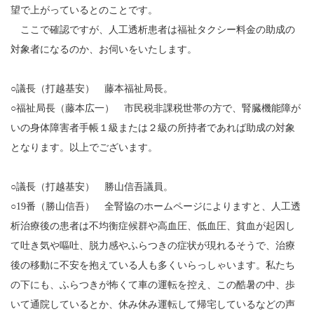
望で上がっているとのことです。
ここで確認ですが、人工透析患者は福祉タクシー料金の助成の
対象者になるのか、お伺いをいたします。
○議長（打越基安） 藤本福祉局長。
○福祉局長（藤本広一） 市民税非課税世帯の方で、腎臓機能障が
いの身体障害者手帳１級または２級の所持者であれば助成の対象
となります。以上でございます。
○議長（打越基安） 勝山信吾議員。
○19番（勝山信吾） 全腎協のホームページによりますと、人工透
析治療後の患者は不均衡症候群や高血圧、低血圧、貧血が起因し
て吐き気や嘔吐、脱力感やふらつきの症状が現れるそうで、治療
後の移動に不安を抱えている人も多くいらっしゃいます。私たち
の下にも、ふらつきが怖くて車の運転を控え、この酷暑の中、歩
いて通院しているとか、休み休み運転して帰宅しているなどの声