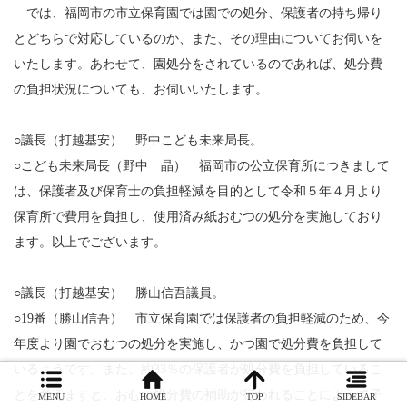
では、福岡市の市立保育園では園での処分、保護者の持ち帰り
とどちらで対応しているのか、また、その理由についてお伺いを
いたします。あわせて、園処分をされているのであれば、処分費
の負担状況についても、お伺いいたします。
○議長（打越基安） 野中こども未来局長。
○こども未来局長（野中 晶） 福岡市の公立保育所につきまして
は、保護者及び保育士の負担軽減を目的として令和５年４月より
保育所で費用を負担し、使用済み紙おむつの処分を実施しており
ます。以上でございます。
○議長（打越基安） 勝山信吾議員。
○19番（勝山信吾） 市立保育園では保護者の負担軽減のため、今
年度より園でおむつの処分を実施し、かつ園で処分費を負担して
いるようです。また、約33％の保護者が処分費を負担しているこ
とを考えますと、おむつ処分費の補助が行われることによって子
MENU
HOME
TOP
SIDEBAR