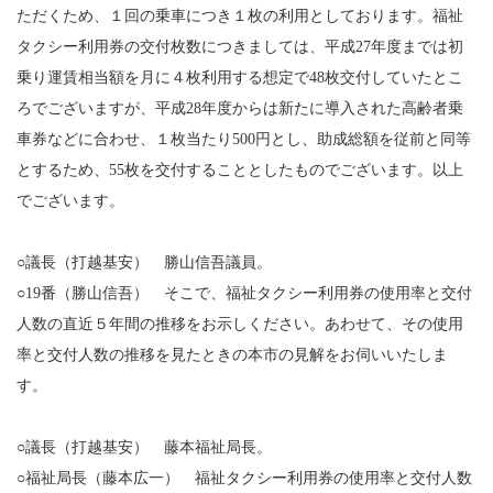
ただくため、１回の乗車につき１枚の利用としております。福祉
タクシー利用券の交付枚数につきましては、平成27年度までは初
乗り運賃相当額を月に４枚利用する想定で48枚交付していたとこ
ろでございますが、平成28年度からは新たに導入された高齢者乗
車券などに合わせ、１枚当たり500円とし、助成総額を従前と同等
とするため、55枚を交付することとしたものでございます。以上
でございます。
○議長（打越基安） 勝山信吾議員。
○19番（勝山信吾） そこで、福祉タクシー利用券の使用率と交付
人数の直近５年間の推移をお示しください。あわせて、その使用
率と交付人数の推移を見たときの本市の見解をお伺いいたしま
す。
○議長（打越基安） 藤本福祉局長。
○福祉局長（藤本広一） 福祉タクシー利用券の使用率と交付人数