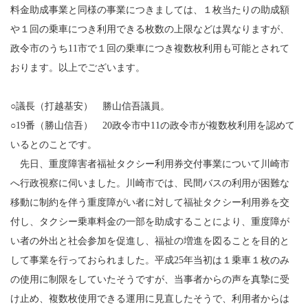
料金助成事業と同様の事業につきましては、１枚当たりの助成額
や１回の乗車につき利用できる枚数の上限などは異なりますが、
政令市のうち11市で１回の乗車につき複数枚利用も可能とされて
おります。以上でございます。
○議長（打越基安） 勝山信吾議員。
○19番（勝山信吾） 20政令市中11の政令市が複数枚利用を認めて
いるとのことです。
先日、重度障害者福祉タクシー利用券交付事業について川崎市
へ行政視察に伺いました。川崎市では、民間バスの利用が困難な
移動に制約を伴う重度障がい者に対して福祉タクシー利用券を交
付し、タクシー乗車料金の一部を助成することにより、重度障が
い者の外出と社会参加を促進し、福祉の増進を図ることを目的と
して事業を行っておられました。平成25年当初は１乗車１枚のみ
の使用に制限をしていたそうですが、当事者からの声を真摯に受
け止め、複数枚使用できる運用に見直したそうで、利用者からは