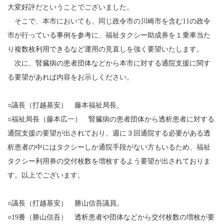
大変好評だということでございました。
そこで、本市においても、同じ政令市の川崎市を含む11の政令
市が行っている事例を参考に、福祉タクシー助成券を１乗車当た
り複数枚利用できるなど運用の見直しを強く要望いたします。
次に、腎臓病の患者団体などから本市に対する通院支援に関す
る要望があれば内容をお示しください。
○議長（打越基安） 藤本福祉局長。
○福祉局長（藤本広一） 腎臓病の患者団体から透析患者に対する
通院支援の要望が出されており、週に３回通院する必要がある透
析患者の中にはタクシーしか通院手段がない方もいるため、福祉
タクシー利用券の交付枚数を増枚するよう要望が出されておりま
す。以上でございます。
○議長（打越基安） 勝山信吾議員。
○19番（勝山信吾） 透析患者や団体などから交付枚数の増枚が要