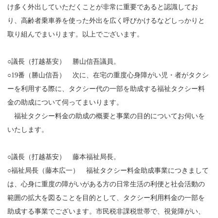
け多く外出していただくことが非常に重要であると認識してお
り、高齢者乗車券を使った外出を広く呼びかけるなどしっかりと
取り組んでまいります。以上でございます。
○議長（打越基安） 勝山信吾議員。
○19番（勝山信吾） 次に、在宅の重度心身障がい児・者がタクシ
ーを利用する際に、タクシー代の一部を助成する福祉タクシー料
金の助成について伺ってまいります。
福祉タクシー料金の助成の概要と事業の目的についてお伺いを
いたします。
○議長（打越基安） 藤本福祉局長。
○福祉局長（藤本広一） 福祉タクシー料金助成事業につきまして
は、心身に重度の障がいがある方の日常生活の利便と社会活動の
範囲の拡大を図ることを目的として、タクシー利用料金の一部を
助成する事業でございます。市民税非課税世帯で、視覚障がい、