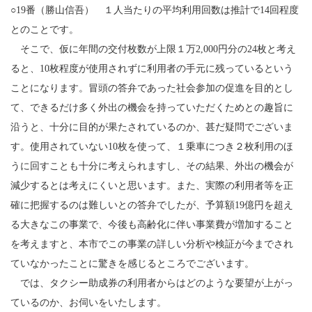
○19番（勝山信吾） １人当たりの平均利用回数は推計で14回程度
とのことです。
そこで、仮に年間の交付枚数が上限１万2,000円分の24枚と考え
ると、10枚程度が使用されずに利用者の手元に残っているという
ことになります。冒頭の答弁であった社会参加の促進を目的とし
て、できるだけ多く外出の機会を持っていただくためとの趣旨に
沿うと、十分に目的が果たされているのか、甚だ疑問でございま
す。使用されていない10枚を使って、１乗車につき２枚利用のほ
うに回すことも十分に考えられますし、その結果、外出の機会が
減少するとは考えにくいと思います。また、実際の利用者等を正
確に把握するのは難しいとの答弁でしたが、予算額19億円を超え
る大きなこの事業で、今後も高齢化に伴い事業費が増加すること
を考えますと、本市でこの事業の詳しい分析や検証が今までされ
ていなかったことに驚きを感じるところでございます。
では、タクシー助成券の利用者からはどのような要望が上がっ
ているのか、お伺いをいたします。