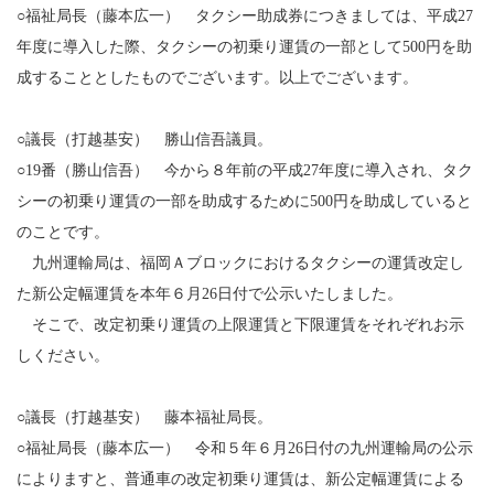
○福祉局長（藤本広一） タクシー助成券につきましては、平成27
年度に導入した際、タクシーの初乗り運賃の一部として500円を助
成することとしたものでございます。以上でございます。
○議長（打越基安） 勝山信吾議員。
○19番（勝山信吾） 今から８年前の平成27年度に導入され、タク
シーの初乗り運賃の一部を助成するために500円を助成していると
のことです。
九州運輸局は、福岡Ａブロックにおけるタクシーの運賃改定し
た新公定幅運賃を本年６月26日付で公示いたしました。
そこで、改定初乗り運賃の上限運賃と下限運賃をそれぞれお示
しください。
○議長（打越基安） 藤本福祉局長。
○福祉局長（藤本広一） 令和５年６月26日付の九州運輸局の公示
によりますと、普通車の改定初乗り運賃は、新公定幅運賃による