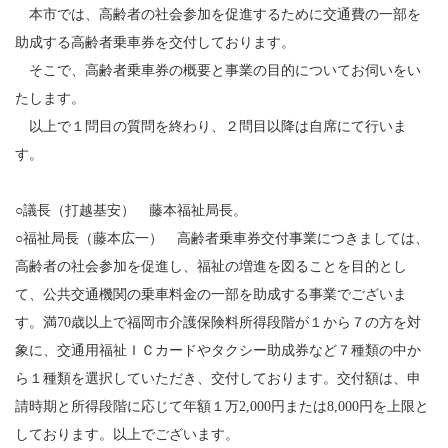
本市では、高齢者の社会参加を促進するために交通費の一部を
助成する高齢者乗車券を交付しております。
そこで、高齢者乗車券の概要と事業の目的についてお伺いをい
たします。
以上で１問目の質問を終わり、２問目以降は自席にて行いま
す。
○議長（打越基安） 藤本福祉局長。
○福祉局長（藤本広一） 高齢者乗車券交付事業につきましては、
高齢者の社会参加を促進し、福祉の増進を図ることを目的とし
て、公共交通機関の乗車料金の一部を助成する事業でございま
す。満70歳以上で福岡市介護保険料所得段階が１から７の方を対
象に、交通用福祉ＩＣカードやタクシー助成券など７種類の中か
ら１種類を選択していただき、交付しております。交付額は、申
請時期と所得段階に応じて年額１万2,000円または8,000円を上限と
しております。以上でございます。