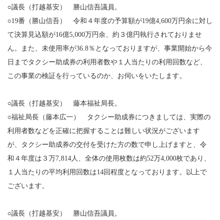
○議長（打越基安） 勝山信吾議員。
○19番（勝山信吾） 令和４年度の予算額が19億4,600万円余に対し
て決算見込額が16億5,000万円余、約３億円執行されておりませ
ん。また、未使用率が36.8％となっておりますが、事業開始から今
日までタクシー助成券の利用者数や１人当たりの利用回数など、
この事業の検証を行っているのか、お伺いをいたします。
○議長（打越基安） 藤本福祉局長。
○福祉局長（藤本広一） タクシー助成券につきましては、実際の
利用者数などを正確に把握することは難しい状況がございます
が、タクシー助成券の交付を受けた方の数で申し上げますと、令
和４年度は３万7,814人、全体の使用枚数は約52万4,000枚であり、
１人当たりの平均利用回数は14回程度となっております。以上で
ございます。
○議長（打越基安） 勝山信吾議員。