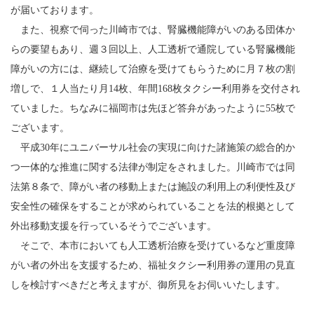
が届いております。
また、視察で伺った川崎市では、腎臓機能障がいのある団体か
らの要望もあり、週３回以上、人工透析で通院している腎臓機能
障がいの方には、継続して治療を受けてもらうために月７枚の割
増しで、１人当たり月14枚、年間168枚タクシー利用券を交付され
ていました。ちなみに福岡市は先ほど答弁があったように55枚で
ございます。
平成30年にユニバーサル社会の実現に向けた諸施策の総合的か
つ一体的な推進に関する法律が制定をされました。川崎市では同
法第８条で、障がい者の移動上または施設の利用上の利便性及び
安全性の確保をすることが求められていることを法的根拠として
外出移動支援を行っているそうでございます。
そこで、本市においても人工透析治療を受けているなど重度障
がい者の外出を支援するため、福祉タクシー利用券の運用の見直
しを検討すべきだと考えますが、御所見をお伺いいたします。