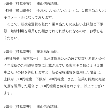
○議長（打越基安） 勝山信吾議員。
○19番（勝山信吾） 今お示しいただいたように、１乗車当たり3.3
キロメートルになっております。
そこで、新改定運賃を基に１乗車当たりの支払い上限額と下限
額、短縮制度を適用した額はそれぞれ幾らになるのか、お示しを
ください。
○議長（打越基安） 藤本福祉局長。
○福祉局長（藤本広一） 九州運輸局公示の改定初乗り運賃と令和
４年度版の九州運輸要覧に記載されている実車キロ数により１乗
車当たりの額を算出しますと、新公定幅運賃を適用した場合は、
上限が1,300円程度、下限が1,200円程度、また、初乗り距離の短縮
制度を適用した場合は1,300円程度と積算されます。以上でござい
ます。
○議長（打越基安） 勝山信吾議員。