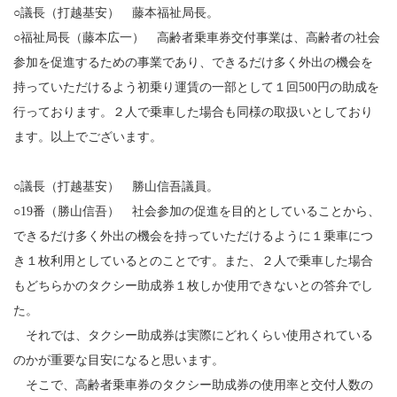
○議長（打越基安） 藤本福祉局長。
○福祉局長（藤本広一） 高齢者乗車券交付事業は、高齢者の社会
参加を促進するための事業であり、できるだけ多く外出の機会を
持っていただけるよう初乗り運賃の一部として１回500円の助成を
行っております。２人で乗車した場合も同様の取扱いとしており
ます。以上でございます。
○議長（打越基安） 勝山信吾議員。
○19番（勝山信吾） 社会参加の促進を目的としていることから、
できるだけ多く外出の機会を持っていただけるように１乗車につ
き１枚利用としているとのことです。また、２人で乗車した場合
もどちらかのタクシー助成券１枚しか使用できないとの答弁でし
た。
それでは、タクシー助成券は実際にどれくらい使用されている
のかが重要な目安になると思います。
そこで、高齢者乗車券のタクシー助成券の使用率と交付人数の