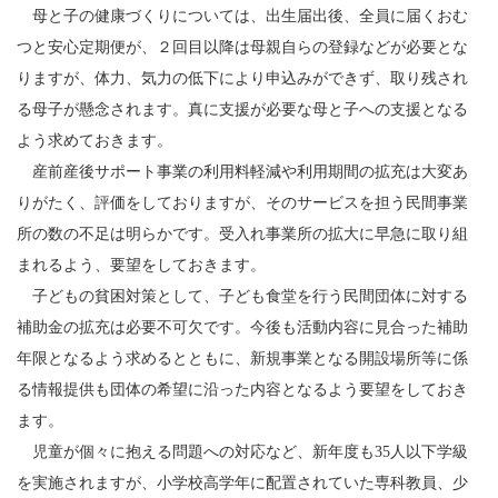
母と子の健康づくりについては、出生届出後、全員に届くおむ
つと安心定期便が、２回目以降は母親自らの登録などが必要とな
りますが、体力、気力の低下により申込みができず、取り残され
る母子が懸念されます。真に支援が必要な母と子への支援となる
よう求めておきます。
産前産後サポート事業の利用料軽減や利用期間の拡充は大変あ
りがたく、評価をしておりますが、そのサービスを担う民間事業
所の数の不足は明らかです。受入れ事業所の拡大に早急に取り組
まれるよう、要望をしておきます。
子どもの貧困対策として、子ども食堂を行う民間団体に対する
補助金の拡充は必要不可欠です。今後も活動内容に見合った補助
年限となるよう求めるとともに、新規事業となる開設場所等に係
る情報提供も団体の希望に沿った内容となるよう要望をしておき
ます。
児童が個々に抱える問題への対応など、新年度も35人以下学級
を実施されますが、小学校高学年に配置されていた専科教員、少