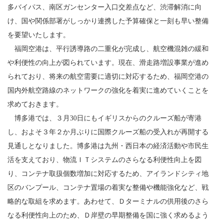
多バイパス、南区ガンセンター入口交差点など、渋滞解消に向
け、国や関係部署がしっかり連携した予算確保と一刻も早い整備
を要望いたします。
福岡空港は、平行誘導路の二重化が完成し、航空機混雑の緩和
や利便性の向上が図られています。現在、滑走路増設事業が進め
られており、将来の航空需要に適切に対応するため、福岡空港の
国内外航空路線のネットワークの強化を着実に進めていくことを
求めておきます。
博多港では、３月30日にもイギリスからのクルーズ船が寄港
し、およそ３年２か月ぶりに国際クルーズ船の受入れが再開する
見通しとなりました。博多港は九州・西日本の経済活動や市民生
活を支えており、物流ＩＴシステムのさらなる利便性向上を図
り、コンテナ取扱個数増加に対応するため、アイランドシティ地
区のバンプール、コンテナ置場の着実な整備や機能強化など、戦
略的な取組を求めます。あわせて、Ｄターミナルの供用後のさら
なる利便性向上のため、Ｄ岸壁の早期整備を国に強く求めるよう