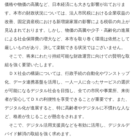
価格や物価の高騰など、日本経済にも大きな影響が出ておりま
す。本市の財政状況については、法人市民税における企業収益の
改善、固定資産税における新増築家屋の影響による税収の向上が
見込まれております。しかし、物価の高騰や少子・高齢化の進展
による社会保障費の増大など、本市を取り巻く環境は依然として
厳しいものがあり、決して楽観できる状況ではございません。
そこで、将来にわたり持続可能な財政運営に向けての賢明な取
組を強く要望いたします。
ＤＸ社会の構築については、行政手続の自動化やワンストップ
化、データ連携基盤を活用し、一人一人に合ったサービスの選択
が可能になるデジタル社会を目指し、全ての市民や事業所、来街
者が安心してＤＸの利便性を享受できることが重要です。また、
デジタル化が進展すると、特に高齢者やデジタルに不慣れな人な
ど、格差が生じることが懸念をされます。
そこで、デジタル活用支援員などを有効に活用し、デジタルデ
バイド解消の取組を強く求めます。