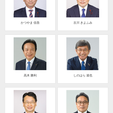
かつやま 信吾
古川 きよふみ
高木 勝利
しのはら 達也