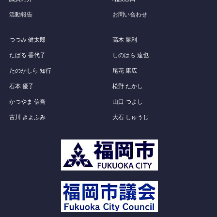
活動報告
お問い合わせ
つつみ 健太郎
高木 勝利
たばる 香代子
しのはら 達也
たのかしら 知行
尾花 康広
石本 優子
松野 たかし
かつやま 信吾
山口 つよし
古川 きよふみ
大石 しゅうじ