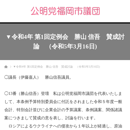
▼令和4年 第1回定例会 勝山 信吾 賛成討
論 （令和5年3月16日)
ホーム
▼令和4年 第1回定例会 勝山 信吾 賛成討論 （令和5年3月16日)
◯議長（伊藤嘉人） 勝山信吾議員。
◯13番（勝山信吾）登壇 私は公明党福岡市議団を代表いたしま
して、本条例予算特別委員会に付託をされました令和５年度一般
会計、特別会計並びに企業会計の予算議案、条例議案、関係諸議
案につきまして賛成の意を表し、討論を行います。
ロシアによるウクライナへの侵攻から１年以上が経過し、原油