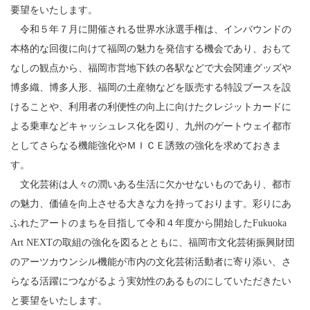
要望をいたします。
令和５年７月に開催される世界水泳選手権は、インバウンドの
本格的な回復に向けて福岡の魅力を発信する機会であり、おもて
なしの観点から、福岡市営地下鉄の各駅などで大会関連グッズや
博多織、博多人形、福岡の土産物などを販売する特設ブースを設
けることや、利用者の利便性の向上に向けたクレジットカードに
よる乗車などキャッシュレス化を図り、九州のゲートウェイ都市
としてさらなる機能強化やＭＩＣＥ誘致の強化を求めておきま
す。
文化芸術は人々の潤いある生活に欠かせないものであり、都市
の魅力、価値を向上させる大きな力を持っております。彩りにあ
ふれたアートのまちを目指して令和４年度から開始したFukuoka
Art NEXTの取組の強化を図るとともに、福岡市文化芸術振興財団
のアーツカウンシル機能が市内の文化芸術活動者に寄り添い、さ
らなる活躍につながるよう実効性のあるものにしていただきたい
と要望をいたします。