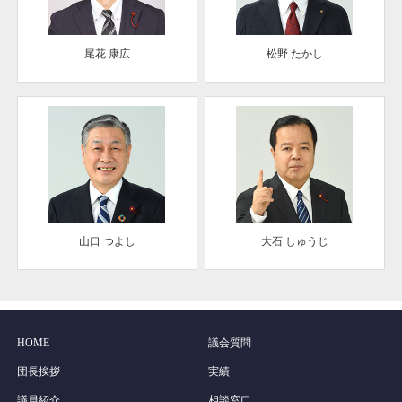
尾花 康広
松野 たかし
山口 つよし
大石 しゅうじ
HOME
議会質問
団長挨拶
実績
議員紹介
相談窓口