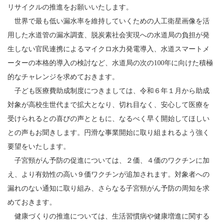
リサイクルの推進をお願いいたします。
世界で最も低い漏水率を維持していくための人工衛星画像を活
用した水道管の漏水調査、脱炭素社会実現への水道局の負担が発
生しない官民連携によるマイクロ水力発電導入、水道スマートメ
ーターの本格的導入の検討など、水道局の次の100年に向けた積極
的なチャレンジを求めておきます。
子ども医療費助成制度につきましては、令和６年１月から助成
対象が高校生世代まで拡大となり、切れ目なく、安心して医療を
受けられるとの喜びの声とともに、なるべく早く開始してほしい
との声もお聞きします。円滑な事業開始に取り組まれるよう強く
要望をいたします。
子宮頸がん予防の促進については、２価、４価のワクチンに加
え、より有効性の高い９価ワクチンが追加されます。対象者への
漏れのない通知に取り組み、さらなる子宮頸がん予防の周知を求
めておきます。
健康づくりの推進については、生活習慣病や健康増進に関する