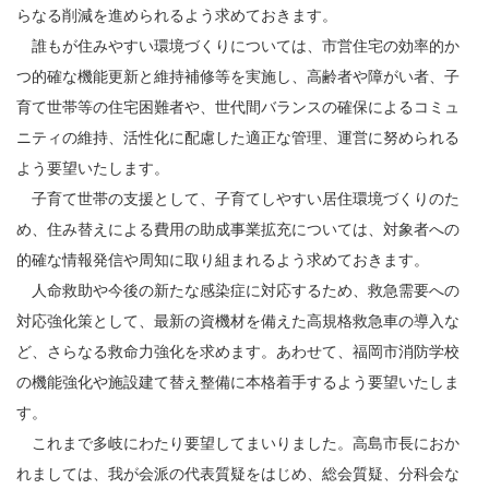
らなる削減を進められるよう求めておきます。
誰もが住みやすい環境づくりについては、市営住宅の効率的か
つ的確な機能更新と維持補修等を実施し、高齢者や障がい者、子
育て世帯等の住宅困難者や、世代間バランスの確保によるコミュ
ニティの維持、活性化に配慮した適正な管理、運営に努められる
よう要望いたします。
子育て世帯の支援として、子育てしやすい居住環境づくりのた
め、住み替えによる費用の助成事業拡充については、対象者への
的確な情報発信や周知に取り組まれるよう求めておきます。
人命救助や今後の新たな感染症に対応するため、救急需要への
対応強化策として、最新の資機材を備えた高規格救急車の導入な
ど、さらなる救命力強化を求めます。あわせて、福岡市消防学校
の機能強化や施設建て替え整備に本格着手するよう要望いたしま
す。
これまで多岐にわたり要望してまいりました。高島市長におか
れましては、我が会派の代表質疑をはじめ、総会質疑、分科会な