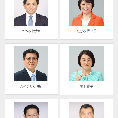
つつみ 健太郎
たばる 香代子
たのかしら 知行
石本 優子