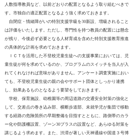
人数指導教員など、以前どおりの配置となるよう取り組むべきで
す。市独自の適正配置となるよう強く求めておきます。
自閉症・情緒障がいの特別支援学級を30新設、増級されること
は評価をいたします。ただし、専門性を持つ教員の配置には懸念
が残り、今後必ず必要となる人材育成を含めた特別支援教育推進
の具体的な計画を求めておきます。
ＩＣＴを活用した不登校児童生徒への支援事業においては、児
童生徒が何を求めているのか、プログラムのスイッチを当人が入
れてくれなければ意味がありません。アンケート調査実施におい
ても、不登校児童生徒の親の会やサポート団体としっかり連携
し、効果あるものとなるよう要望をしておきます。
学校、保育施設、幼稚園等の周辺道路の交通安全対策の強化と
して、交差点の巻き込み部、横断歩道部、未就学児が集団で移動
する経路の危険箇所の早期整備を目指すとともに、路側帯のカラ
ー化や防護柵設置、ゾーン30プラスの設置など、あらゆる対策を
講じるよう求めます。また、渋滞が著しい天神通線や国道３号博