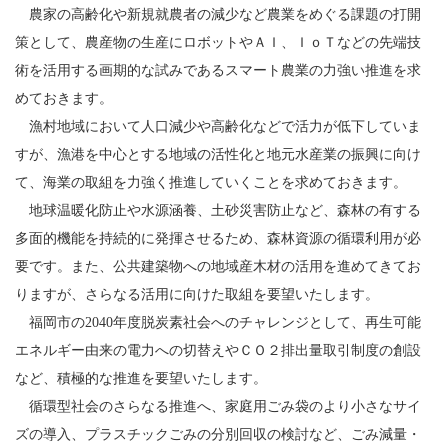
農家の高齢化や新規就農者の減少など農業をめぐる課題の打開
策として、農産物の生産にロボットやＡＩ、ＩｏＴなどの先端技
術を活用する画期的な試みであるスマート農業の力強い推進を求
めておきます。
漁村地域において人口減少や高齢化などで活力が低下していま
すが、漁港を中心とする地域の活性化と地元水産業の振興に向け
て、海業の取組を力強く推進していくことを求めておきます。
地球温暖化防止や水源涵養、土砂災害防止など、森林の有する
多面的機能を持続的に発揮させるため、森林資源の循環利用が必
要です。また、公共建築物への地域産木材の活用を進めてきてお
りますが、さらなる活用に向けた取組を要望いたします。
福岡市の2040年度脱炭素社会へのチャレンジとして、再生可能
エネルギー由来の電力への切替えやＣＯ２排出量取引制度の創設
など、積極的な推進を要望いたします。
循環型社会のさらなる推進へ、家庭用ごみ袋のより小さなサイ
ズの導入、プラスチックごみの分別回収の検討など、ごみ減量・