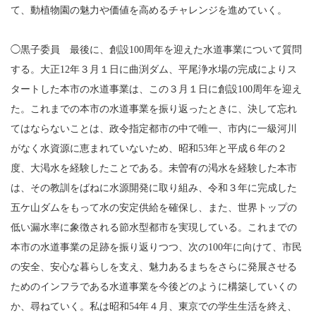
て、動植物園の魅力や価値を高めるチャレンジを進めていく。
◯黒子委員 最後に、創設100周年を迎えた水道事業について質問
する。大正12年３月１日に曲渕ダム、平尾浄水場の完成によりス
タートした本市の水道事業は、この３月１日に創設100周年を迎え
た。これまでの本市の水道事業を振り返ったときに、決して忘れ
てはならないことは、政令指定都市の中で唯一、市内に一級河川
がなく水資源に恵まれていないため、昭和53年と平成６年の２
度、大渇水を経験したことである。未曽有の渇水を経験した本市
は、その教訓をばねに水源開発に取り組み、令和３年に完成した
五ケ山ダムをもって水の安定供給を確保し、また、世界トップの
低い漏水率に象徴される節水型都市を実現している。これまでの
本市の水道事業の足跡を振り返りつつ、次の100年に向けて、市民
の安全、安心な暮らしを支え、魅力あるまちをさらに発展させる
ためのインフラである水道事業を今後どのように構築していくの
か、尋ねていく。私は昭和54年４月、東京での学生生活を終え、