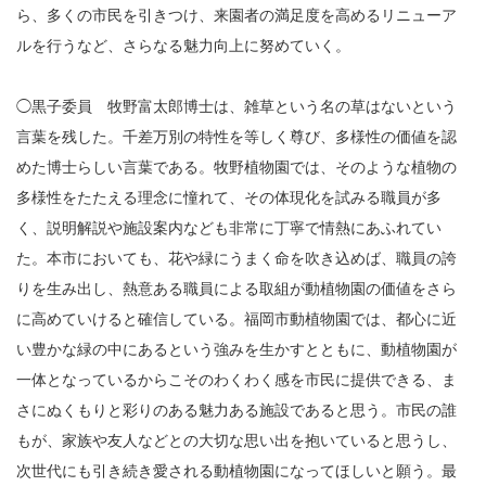
ら、多くの市民を引きつけ、来園者の満足度を高めるリニューア
ルを行うなど、さらなる魅力向上に努めていく。
◯黒子委員 牧野富太郎博士は、雑草という名の草はないという
言葉を残した。千差万別の特性を等しく尊び、多様性の価値を認
めた博士らしい言葉である。牧野植物園では、そのような植物の
多様性をたたえる理念に憧れて、その体現化を試みる職員が多
く、説明解説や施設案内なども非常に丁寧で情熱にあふれてい
た。本市においても、花や緑にうまく命を吹き込めば、職員の誇
りを生み出し、熱意ある職員による取組が動植物園の価値をさら
に高めていけると確信している。福岡市動植物園では、都心に近
い豊かな緑の中にあるという強みを生かすとともに、動植物園が
一体となっているからこそのわくわく感を市民に提供できる、ま
さにぬくもりと彩りのある魅力ある施設であると思う。市民の誰
もが、家族や友人などとの大切な思い出を抱いていると思うし、
次世代にも引き続き愛される動植物園になってほしいと願う。最