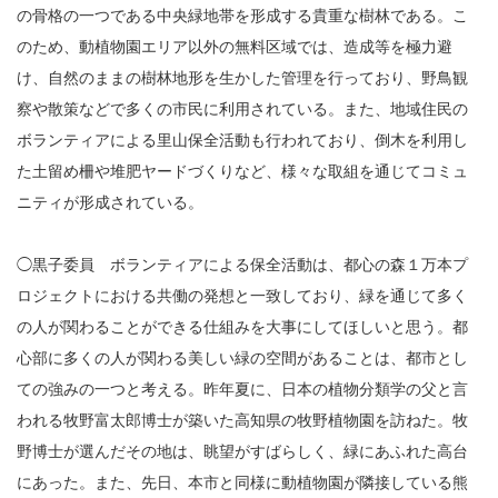
の骨格の一つである中央緑地帯を形成する貴重な樹林である。こ
のため、動植物園エリア以外の無料区域では、造成等を極力避
け、自然のままの樹林地形を生かした管理を行っており、野鳥観
察や散策などで多くの市民に利用されている。また、地域住民の
ボランティアによる里山保全活動も行われており、倒木を利用し
た土留め柵や堆肥ヤードづくりなど、様々な取組を通じてコミュ
ニティが形成されている。
◯黒子委員 ボランティアによる保全活動は、都心の森１万本プ
ロジェクトにおける共働の発想と一致しており、緑を通じて多く
の人が関わることができる仕組みを大事にしてほしいと思う。都
心部に多くの人が関わる美しい緑の空間があることは、都市とし
ての強みの一つと考える。昨年夏に、日本の植物分類学の父と言
われる牧野富太郎博士が築いた高知県の牧野植物園を訪ねた。牧
野博士が選んだその地は、眺望がすばらしく、緑にあふれた高台
にあった。また、先日、本市と同様に動植物園が隣接している熊