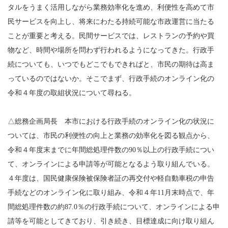
タルをうまく活用しながら業務効率化を進め、利便性を高めて市
民サービスを向上し、将来にわたる持続可能な市政運営に当たる
ことが重要と考える。民間サービスでは、レストランの予約や買
物など、時間や場所を問わず行われるようになってきた。行政手
続についても、いつでもどこでもできればと、市民の期待は高ま
っているのではないか。そこでまず、行政手続のオンライン化の
令和４年度の取組状況について尋ねる。
△総務企画局長 本市における行政手続のオンライン化の状況に
ついては、市民の利便性の向上と業務の効率化を図る観点から、
令和４年度末までに年間総処理件数の90％以上の行政手続につい
て、オンラインによる申請等が可能となるよう取り組んでいる。
４年度は、国民健康保険被保険者証の再交付や軽自動車税の申告
手続などのオンライン化に取り組み、令和４年11月末時点で、年
間総処理件数の約87.0％の行政手続について、オンラインによる申
請等を可能としてきており、引き続き、目標達成に向け取り組ん