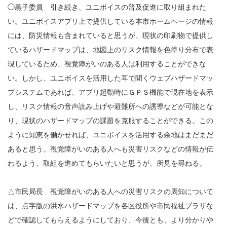
◯黒子委員 引き続き、ユニボイスの普及促進に取り組まれた
い。ユニボイスアプリ上で提供している本市ホームページの情報
には、防災情報も含まれていると思うが、現状の印刷物で提供し
ているハザードマップは、地図上のリスク情報を色塗り分布で表
現しているため、視覚障がいのある人は利用することができな
い。しかし、ユニボイスを活用した耳で聞くウェブハザードマッ
プシステムであれば、アプリ起動時にＧＰＳ機能で現在地を表示
し、リスク情報の音声読み上げや避難所への誘導などが可能とな
り、現状のハザードマップの課題を克服することができる。この
ように知恵を働かせれば、ユニボイスを活用する余地はまだまだ
あると思う。視覚障がいのある人へも災害リスクなどの情報が伝
わるよう、取組を進めてもらいたいと思うが、所見を尋ねる。
△市民局長 視覚障がいのある人への災害リスクの周知について
は、点字版の洪水ハザードマップを各区役所や市民福祉プラザな
どで確認してもらえるようにしており、今後とも、より分かりや