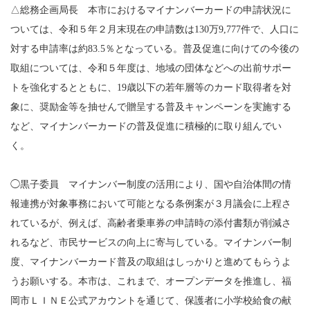
△総務企画局長 本市におけるマイナンバーカードの申請状況に
ついては、令和５年２月末現在の申請数は130万9,777件で、人口に
対する申請率は約83.5％となっている。普及促進に向けての今後の
取組については、令和５年度は、地域の団体などへの出前サポー
トを強化するとともに、19歳以下の若年層等のカード取得者を対
象に、奨励金等を抽せんで贈呈する普及キャンペーンを実施する
など、マイナンバーカードの普及促進に積極的に取り組んでい
く。
◯黒子委員 マイナンバー制度の活用により、国や自治体間の情
報連携が対象事務において可能となる条例案が３月議会に上程さ
れているが、例えば、高齢者乗車券の申請時の添付書類が削減さ
れるなど、市民サービスの向上に寄与している。マイナンバー制
度、マイナンバーカード普及の取組はしっかりと進めてもらうよ
うお願いする。本市は、これまで、オープンデータを推進し、福
岡市ＬＩＮＥ公式アカウントを通じて、保護者に小学校給食の献