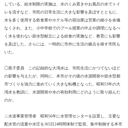
している。給水制限の実施は、水のくみ置きやお風呂の水でトイ
レを流すなど、市民の日常生活に大きな影響を及ぼすとともに、
水を多く使用する飲食業やホテル等の宿泊業は営業の縮小を余儀
なくされ、また、小中学校でのプール授業の中止や調理になるべ
く水を使わない節水型献立による給食の実施など、教育にも影響
を及ぼした。さらには、一時的に市外に生活の拠点を移す市民も
いた。
◯黒子委員 この記録的な大渇水は、市民生活にかつてないほど
の影響を与えたが、同時に、本市がその後の水源開発や節水型都
市づくりを強力に進めていく大きな転機となった。昭和53年の大
渇水を教訓に、水源開発や水の有効利用にどのように取り組んだ
のか。
△水道事業管理者 昭和56年に水管理センターを設置し、主要な
配水管の流量や水圧を365日24時間体制で監視、集中制御する本市