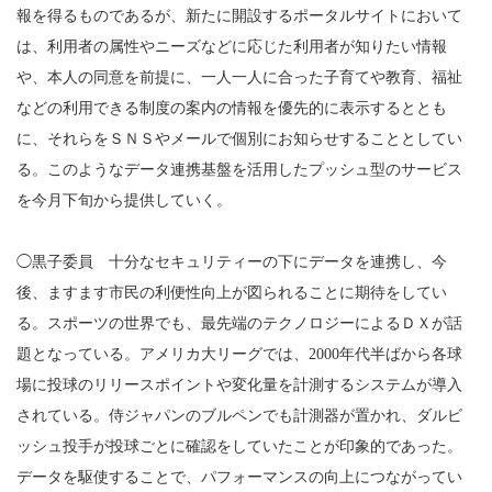
報を得るものであるが、新たに開設するポータルサイトにおいて
は、利用者の属性やニーズなどに応じた利用者が知りたい情報
や、本人の同意を前提に、一人一人に合った子育てや教育、福祉
などの利用できる制度の案内の情報を優先的に表示するととも
に、それらをＳＮＳやメールで個別にお知らせすることとしてい
る。このようなデータ連携基盤を活用したプッシュ型のサービス
を今月下旬から提供していく。
◯黒子委員 十分なセキュリティーの下にデータを連携し、今
後、ますます市民の利便性向上が図られることに期待をしてい
る。スポーツの世界でも、最先端のテクノロジーによるＤＸが話
題となっている。アメリカ大リーグでは、2000年代半ばから各球
場に投球のリリースポイントや変化量を計測するシステムが導入
されている。侍ジャパンのブルペンでも計測器が置かれ、ダルビ
ッシュ投手が投球ごとに確認をしていたことが印象的であった。
データを駆使することで、パフォーマンスの向上につながってい