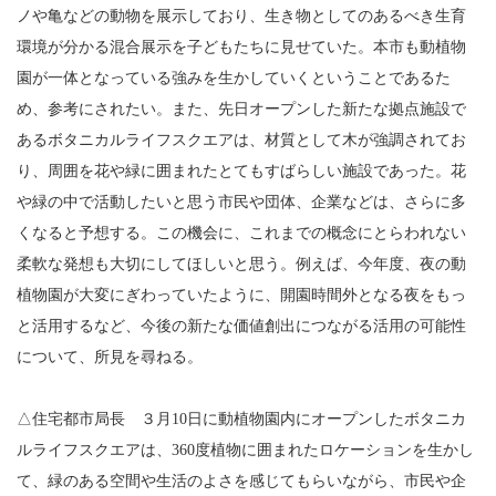
ノや亀などの動物を展示しており、生き物としてのあるべき生育
環境が分かる混合展示を子どもたちに見せていた。本市も動植物
園が一体となっている強みを生かしていくということであるた
め、参考にされたい。また、先日オープンした新たな拠点施設で
あるボタニカルライフスクエアは、材質として木が強調されてお
り、周囲を花や緑に囲まれたとてもすばらしい施設であった。花
や緑の中で活動したいと思う市民や団体、企業などは、さらに多
くなると予想する。この機会に、これまでの概念にとらわれない
柔軟な発想も大切にしてほしいと思う。例えば、今年度、夜の動
植物園が大変にぎわっていたように、開園時間外となる夜をもっ
と活用するなど、今後の新たな価値創出につながる活用の可能性
について、所見を尋ねる。
△住宅都市局長 ３月10日に動植物園内にオープンしたボタニカ
ルライフスクエアは、360度植物に囲まれたロケーションを生かし
て、緑のある空間や生活のよさを感じてもらいながら、市民や企