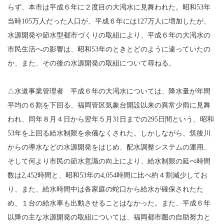
らず、本市は平成６年に２度目の大渇水に見舞われた。昭和53年
当時105万人だった人口が、平成６年には127万人に増加したが、
水源開発や節水型都市づくりの取組により、平成６年の大渇水の
市民生活への影響は、昭和53年のときとどのように違っていたの
か、また、その後の水源開発の取組について尋ねる。
△水道事業管理者 平成６年の大渇水については、降水量が年間
平均の６割を下回る、福岡管区気象台開設以来の異常少雨に見舞
われ、同年８月４日から翌年５月31日までの295日間という、昭和
53年を上回る給水制限を余儀なくされた。しかしながら、筑後川
からの導水などの水源開発をはじめ、配水調整システムの運用、
そして何より市民の節水意識の向上により、給水制限の延べ時間
数は2,452時間と、昭和53年の4,054時間に比べ約４割減少してお
り、また、給水時間中は各家庭の蛇口から給水が確保されたた
め、１台の給水車も出動させることはなかった。また、平成６年
以降の主な水源開発の取組については、福岡都市圏の自助努力と