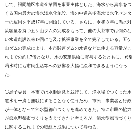
して、福岡地区水道企業団を事業主体とした、海水から真水をつ
くる国内最大の海水淡水化施設、海の中道奈多海水淡水化センタ
ーの運用を平成17年に開始している。さらに、令和３年に渇水対
策容量を持つ五ケ山ダムの完成をもって、他の大都市では例のな
い水道創設以来19回にも及ぶ拡張事業を全て完了している。五ケ
山ダムの完成により、本市関連ダムの水道などに使える容量がこ
れまでの約1.7倍となり、水の安定供給に寄与するとともに、異常
渇水時にも市民生活等への影響を大幅に緩和できるようになっ
た。
◯黒子委員 本市では水源開発と並行して、浄水場でつくった水
道水を一滴も無駄にすることなく使うため、市民、事業者と行政
が一体となって節水型都市づくりを進めてきた。特に市民の協力
が節水型都市づくりを支えてきたと考えるが、節水型都市づくり
に関するこれまでの取組と成果について尋ねる。