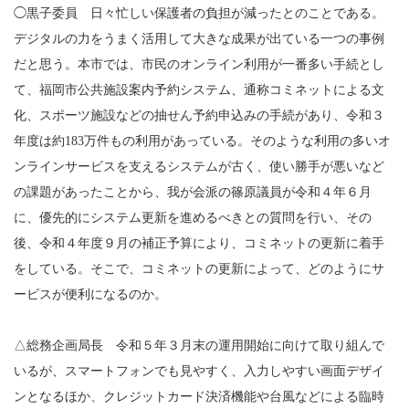
◯黒子委員 日々忙しい保護者の負担が減ったとのことである。
デジタルの力をうまく活用して大きな成果が出ている一つの事例
だと思う。本市では、市民のオンライン利用が一番多い手続とし
て、福岡市公共施設案内予約システム、通称コミネットによる文
化、スポーツ施設などの抽せん予約申込みの手続があり、令和３
年度は約183万件もの利用があっている。そのような利用の多いオ
ンラインサービスを支えるシステムが古く、使い勝手が悪いなど
の課題があったことから、我が会派の篠原議員が令和４年６月
に、優先的にシステム更新を進めるべきとの質問を行い、その
後、令和４年度９月の補正予算により、コミネットの更新に着手
をしている。そこで、コミネットの更新によって、どのようにサ
ービスが便利になるのか。
△総務企画局長 令和５年３月末の運用開始に向けて取り組んで
いるが、スマートフォンでも見やすく、入力しやすい画面デザイ
ンとなるほか、クレジットカード決済機能や台風などによる臨時