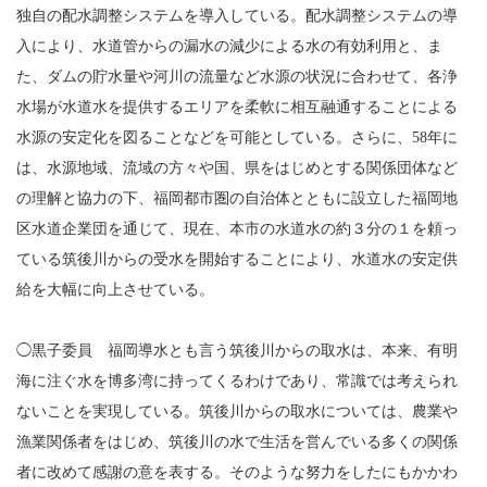
独自の配水調整システムを導入している。配水調整システムの導
入により、水道管からの漏水の減少による水の有効利用と、ま
た、ダムの貯水量や河川の流量など水源の状況に合わせて、各浄
水場が水道水を提供するエリアを柔軟に相互融通することによる
水源の安定化を図ることなどを可能としている。さらに、58年に
は、水源地域、流域の方々や国、県をはじめとする関係団体など
の理解と協力の下、福岡都市圏の自治体とともに設立した福岡地
区水道企業団を通じて、現在、本市の水道水の約３分の１を頼っ
ている筑後川からの受水を開始することにより、水道水の安定供
給を大幅に向上させている。
◯黒子委員 福岡導水とも言う筑後川からの取水は、本来、有明
海に注ぐ水を博多湾に持ってくるわけであり、常識では考えられ
ないことを実現している。筑後川からの取水については、農業や
漁業関係者をはじめ、筑後川の水で生活を営んでいる多くの関係
者に改めて感謝の意を表する。そのような努力をしたにもかかわ