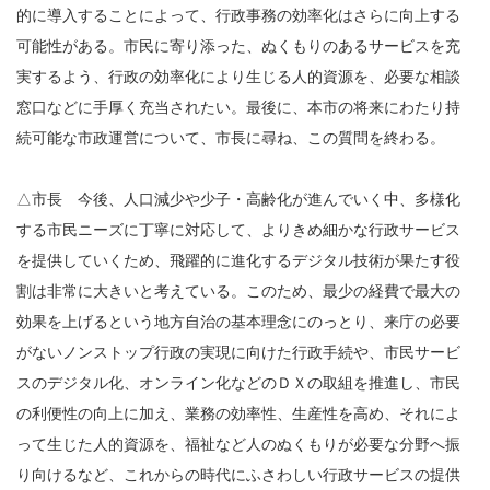
的に導入することによって、行政事務の効率化はさらに向上する
可能性がある。市民に寄り添った、ぬくもりのあるサービスを充
実するよう、行政の効率化により生じる人的資源を、必要な相談
窓口などに手厚く充当されたい。最後に、本市の将来にわたり持
続可能な市政運営について、市長に尋ね、この質問を終わる。
△市長 今後、人口減少や少子・高齢化が進んでいく中、多様化
する市民ニーズに丁寧に対応して、よりきめ細かな行政サービス
を提供していくため、飛躍的に進化するデジタル技術が果たす役
割は非常に大きいと考えている。このため、最少の経費で最大の
効果を上げるという地方自治の基本理念にのっとり、来庁の必要
がないノンストップ行政の実現に向けた行政手続や、市民サービ
スのデジタル化、オンライン化などのＤＸの取組を推進し、市民
の利便性の向上に加え、業務の効率性、生産性を高め、それによ
って生じた人的資源を、福祉など人のぬくもりが必要な分野へ振
り向けるなど、これからの時代にふさわしい行政サービスの提供