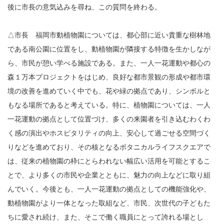
後に市長の意気込みを尋ね、この質問を終わる。
△市長 福岡市動植物園については、都心部に近い貴重な樹林地
である南公園に位置をし、動植物園が隣接する特徴を生かしなが
ら、市民が憩い学べる施設である。また、一人一花運動や都心の
森１万本プロジェクトをはじめ、良好な都市景観の形成や都市環
境の改善を進めていく中でも、花や緑の拠点であり、シンボルと
もなる場所であると考えている。特に、植物園については、一人
一花運動の拠点として位置づけ、多くの来園者を引き込むわくわ
く感の演出やホスピタリティの向上、安心して過ごせる空間づく
りなどを進めており、その核となるボタニカルライフスクエアで
は、従来の植物園の枠にとらわれない幅広い活用を可能とするこ
とで、より多くの市民や企業とともに、魅力の向上などに取り組
んでいく。今後とも、一人一花運動の拠点としての機能強化や、
動植物園がより一体となった取組など、市民、次世代の子どもた
ちに愛され続け、また、そこで働く職員にとって誇れる場とし