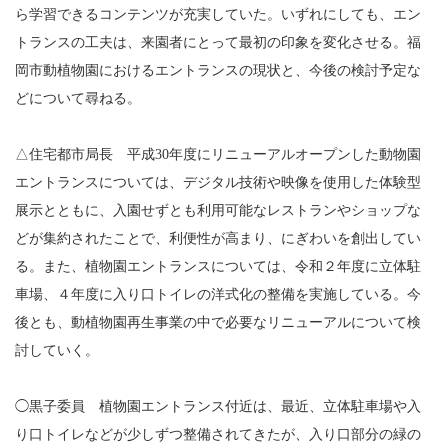
ら学習できるコンテンツが充実していた。いずれにしても、エン
トランスの工夫は、来園者にとって最初の印象を変化させる。福
岡市動植物園におけるエントランスの現状と、今後の検討予定な
どについて尋ねる。
△住宅都市局長 平成30年度にリニューアルオープンした動物園
エントランスについては、デジタル技術や映像を使用した体験型
展示とともに、入園せずとも利用可能なレストランやショップな
どが集約されたことで、利便性が高まり、にぎわいを創出してい
る。また、植物園エントランスについては、令和２年度に立体駐
車場、４年度に入り口トイレの洋式化の整備を実施している。今
後とも、動植物園再生事業の中で必要なリニューアルについて検
討していく。
◯黒子委員 植物園エントランス付近は、最近、立体駐車場や入
り口トイレなどが少しずつ整備されてきたが、入り口部分の緑の