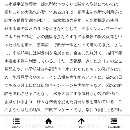
△水道事業管理者 節水型都市づくりに関する取組については、
昭和53年の大渇水の翌年である54年に、福岡市節水型水利用等に
関する措置要綱を制定し、節水意識の高揚、節水型機器の使用、
雑用水道の普及の３つを大きな柱として、節水シンボルマークや
節水の日の制定、水の無駄を少なくする節水機器の普及促進とい
った取組を市民、事業者、行政が一体となって進めてきた。さら
に、平成15年には同要綱を発展させ、全国に先駆けて、福岡市節
水推進条例を制定している。また、広報紙「みずだより」の全世
帯配布や、小学校社会科副読本「水とわたしたち」の発行をはじ
め、施設見学会やオンライン広報を実施するとともに、節水の日
である６月１日には街頭キャンペーンを実施するなど、渇水の経
験を風化させることなく、水を大切にする気持ちが次の世代に引
き継がれるよう、様々な機会を捉えた啓発活動を進めている。こ
のような取組の結果、市政アンケートでは、常に９割に上る市民
が「節水に心がけている」と回答しており、また、家事用の１人
１日当たり平均使用水量は約200リットルと大都市の中で最も少な
MENU
HOME
TOP
SIDEBAR