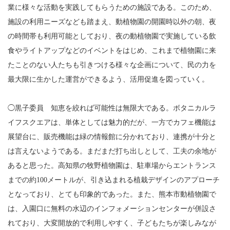
業に様々な活動を実践してもらうための施設である。このため、
施設の利用ニーズなども踏まえ、動植物園の開園時以外の朝、夜
の時間帯も利用可能としており、夜の動植物園で実施している飲
食やライトアップなどのイベントをはじめ、これまで植物園に来
たことのない人たちも引きつける様々な企画について、民の力を
最大限に生かした運営ができるよう、活用促進を図っていく。
◯黒子委員 知恵を絞れば可能性は無限大である。ボタニカルラ
イフスクエアは、単体としては魅力的だが、一方でカフェ機能は
展望台に、販売機能は緑の情報館に分かれており、連携が十分と
は言えないようである。まだまだ打ち出しとして、工夫の余地が
あると思った。高知県の牧野植物園は、駐車場からエントランス
までの約100メートルが、引き込まれる植栽デザインのアプローチ
となっており、とても印象的であった。また、熊本市動植物園で
は、入園口に無料の水辺のインフォメーションセンターが併設さ
れており、大変開放的で利用しやすく、子どもたちが楽しみなが