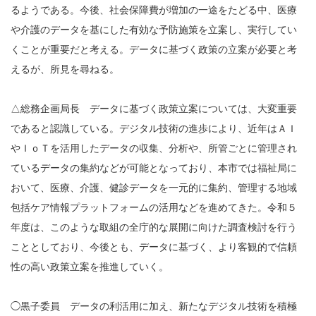
るようである。今後、社会保障費が増加の一途をたどる中、医療
や介護のデータを基にした有効な予防施策を立案し、実行してい
くことが重要だと考える。データに基づく政策の立案が必要と考
えるが、所見を尋ねる。
△総務企画局長 データに基づく政策立案については、大変重要
であると認識している。デジタル技術の進歩により、近年はＡＩ
やＩｏＴを活用したデータの収集、分析や、所管ごとに管理され
ているデータの集約などが可能となっており、本市では福祉局に
おいて、医療、介護、健診データを一元的に集約、管理する地域
包括ケア情報プラットフォームの活用などを進めてきた。令和５
年度は、このような取組の全庁的な展開に向けた調査検討を行う
こととしており、今後とも、データに基づく、より客観的で信頼
性の高い政策立案を推進していく。
◯黒子委員 データの利活用に加え、新たなデジタル技術を積極