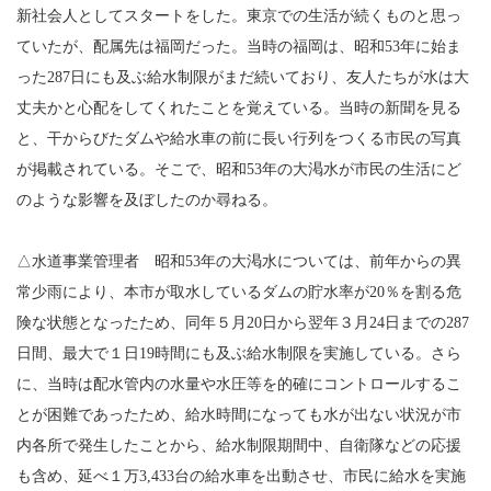
新社会人としてスタートをした。東京での生活が続くものと思っ
ていたが、配属先は福岡だった。当時の福岡は、昭和53年に始ま
った287日にも及ぶ給水制限がまだ続いており、友人たちが水は大
丈夫かと心配をしてくれたことを覚えている。当時の新聞を見る
と、干からびたダムや給水車の前に長い行列をつくる市民の写真
が掲載されている。そこで、昭和53年の大渇水が市民の生活にど
のような影響を及ぼしたのか尋ねる。
△水道事業管理者 昭和53年の大渇水については、前年からの異
常少雨により、本市が取水しているダムの貯水率が20％を割る危
険な状態となったため、同年５月20日から翌年３月24日までの287
日間、最大で１日19時間にも及ぶ給水制限を実施している。さら
に、当時は配水管内の水量や水圧等を的確にコントロールするこ
とが困難であったため、給水時間になっても水が出ない状況が市
内各所で発生したことから、給水制限期間中、自衛隊などの応援
も含め、延べ１万3,433台の給水車を出動させ、市民に給水を実施