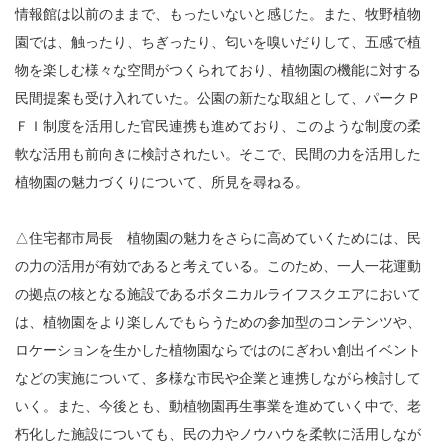
情報館は以前のままで、もったいないと感じた。また、牧野植物
園では、触ったり、ちぎったり、匂いを嗅いだりして、五感で植
物を楽しむ様々な空間がつくられており、植物園の機能に対する
民間提案も受け入れていた。公園の新たな取組として、パークＰ
ＦＩ制度を活用した官民連携も進めており、このような制度の柔
軟な活用も前向きに検討されたい。そこで、民間の力を活用した
植物園の魅力づくりについて、所見を尋ねる。
△住宅都市局長 植物園の魅力をさらに高めていくためには、民
の力の活用が有効であると考えている。このため、一人一花運動
の拠点の核となる施設であるボタニカルライフスクエアにおいて
は、植物園をより楽しんでもらうための参加型のコンテンツや、
ロケーションを生かした植物園ならではのにぎわい創出イベント
などの実施について、多様な市民や企業と連携しながら検討して
いく。また、今後とも、動植物園再生事業を進めていく中で、老
朽化した施設についても、民の力やノウハウを柔軟に活用しなが