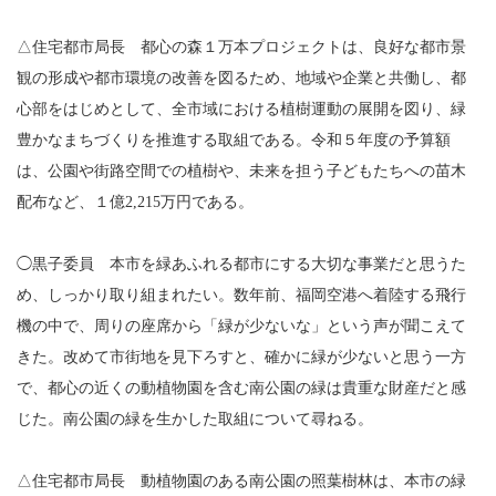
△住宅都市局長 都心の森１万本プロジェクトは、良好な都市景
観の形成や都市環境の改善を図るため、地域や企業と共働し、都
心部をはじめとして、全市域における植樹運動の展開を図り、緑
豊かなまちづくりを推進する取組である。令和５年度の予算額
は、公園や街路空間での植樹や、未来を担う子どもたちへの苗木
配布など、１億2,215万円である。
◯黒子委員 本市を緑あふれる都市にする大切な事業だと思うた
め、しっかり取り組まれたい。数年前、福岡空港へ着陸する飛行
機の中で、周りの座席から「緑が少ないな」という声が聞こえて
きた。改めて市街地を見下ろすと、確かに緑が少ないと思う一方
で、都心の近くの動植物園を含む南公園の緑は貴重な財産だと感
じた。南公園の緑を生かした取組について尋ねる。
△住宅都市局長 動植物園のある南公園の照葉樹林は、本市の緑