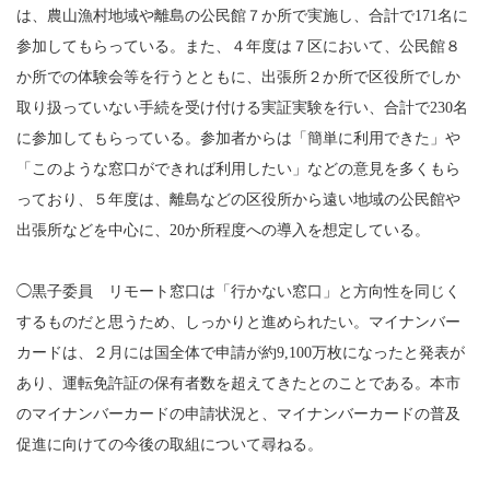
は、農山漁村地域や離島の公民館７か所で実施し、合計で171名に
参加してもらっている。また、４年度は７区において、公民館８
か所での体験会等を行うとともに、出張所２か所で区役所でしか
取り扱っていない手続を受け付ける実証実験を行い、合計で230名
に参加してもらっている。参加者からは「簡単に利用できた」や
「このような窓口ができれば利用したい」などの意見を多くもら
っており、５年度は、離島などの区役所から遠い地域の公民館や
出張所などを中心に、20か所程度への導入を想定している。
◯黒子委員 リモート窓口は「行かない窓口」と方向性を同じく
するものだと思うため、しっかりと進められたい。マイナンバー
カードは、２月には国全体で申請が約9,100万枚になったと発表が
あり、運転免許証の保有者数を超えてきたとのことである。本市
のマイナンバーカードの申請状況と、マイナンバーカードの普及
促進に向けての今後の取組について尋ねる。