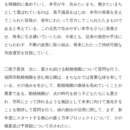
を積極的に進めていく。本市が今、住みたいまち、働きたいまち
として選ばれているのは、黒子議員をはじめ、本市の発展を支え
てこられた皆様が、長年にわたって尽力してこられたたまもので
あると考えている。この元気で住みやすい本市をさらに発展さ
せ、将来に引き継いでいくため、今後とも、従来の発想や手法に
とらわれず、不断の改善に取り組み、将来にわたって持続可能な
市政運営を目指していく。
◯黒子委員 次に、愛され続ける動植物園について質問を行う。
福岡市動植物園を含む南公園は、まちなかでは貴重な緑を有して
いる。その強みを生かして、動植物園の価値を高めていくことが
重要である。動植物園が、次の時代を担う子どもたちにも愛さ
れ、市民にとって誇れるような施設として未来に向けて進化する
ことを期待して質問を行う。緑の創出や活用に関して、まず、新
年度にスタートする都心の森１万本プロジェクトについて、その
概要及び予算額について示されたい。