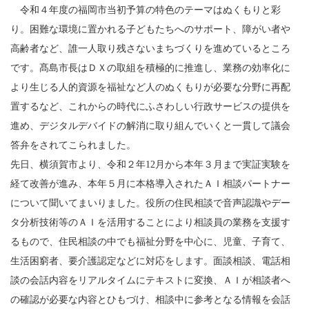
令和４年度の福岡市当初予算の特色のテーマはぬくもりと彩
り。困難な環境に置かれる子どもたちへのサポート、障がい者や
高齢者など、誰一人取り残さないまちづくりを進めているところ
です。髙島市長はＤＸの取組を積極的に推進し、業務の効率化に
より生じる人的資源を福祉など人のぬくもりが必要な分野に再配
置するなど、これからの時代にふさわしい行政サービスの提供を
進め、デジタルデバイドの解消に取り組んでいくと一貫して議会
答弁をされてこられました。
先日、横須賀市より、令和２年12月から本年３月まで実証実験を
経て改善が進み、本年５月に本格導入されたＡＩ相談パートナー
について聞いてまいりました。役所の住民相談で音声認識やデー
タ分析技術等のＡＩを活用することにより相談員の業務を支援す
るもので、住民相談の中でも福祉分野を中心に、児童、子育て、
生活困窮者、要介護認定などに対応をします。面談相談、電話相
談の会話内容をリアルタイムにテキストに変換、ＡＩが相談者へ
の確認が必要な内容とひもづけ、相談中に参考となる情報を会話