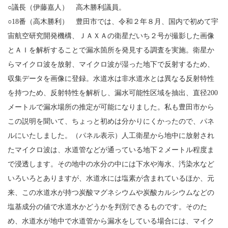
○議長（伊藤嘉人） 高木勝利議員。
○18番（高木勝利） 豊田市では、令和２年８月、国内で初めて宇
宙航空研究開発機構、ＪＡＸＡの衛星だいち２号が撮影した画像
とＡＩを解析することで漏水箇所を発見する調査を実施。衛星か
らマイクロ波を放射、マイクロ波が湿った地下で反射するため、
収集データを画像に登録。水道水は非水道水とは異なる反射特性
を持つため、反射特性を解析し、漏水可能性区域を抽出、直径200
メートルで漏水場所の推定が可能になりました。私も豊田市から
この説明を聞いて、ちょっと初めは分かりにくかったので、パネ
ルにいたしました。（パネル表示）人工衛星から地中に放射され
たマイクロ波は、水道管などが通っている地下２メートル程度ま
で浸透します。その地中の水分の中には下水や海水、汚染水など
いろいろとありますが、水道水には塩素が含まれているほか、元
来、この水道水が持つ炭酸マグネシウムや炭酸カルシウムなどの
塩基成分の値で水道水かどうかを判別できるものです。そのた
め、水道水が地中で水道管から漏水をしている場合には、マイク