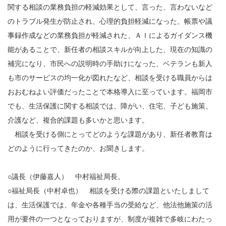
関する相談の業務負担の軽減効果として、言った、言わないなど
のトラブル発生が防止され、心理的負担軽減になった、帳票や議
事録作成などの業務負担が軽減された、ＡＩによるガイダンス機
能があることで、新任者の相談スキルが向上した、現在の知識の
補完になり、市民への説明時の手助けになった、ベテランも新人
も市のサービスの均一化が図れたなど、相談を受ける職員からは
おおむねよい評価だったことで本格導入に至っています。福岡市
でも、生活保護に関する相談では、障がい、住宅、子ども施策、
介護など、複合的課題も多いかと思います。
相談を受ける側にとってどのような課題があり、新任者教育は
どのように行ってきたのか、お聞きします。
○議長（伊藤嘉人） 中村福祉局長。
○福祉局長（中村卓也） 相談を受ける際の課題といたしまして
は、生活保護では、年金や各種手当の受給など、他法他施策の活
用が要件の一つとなっておりますが、制度が複雑で多岐にわたっ