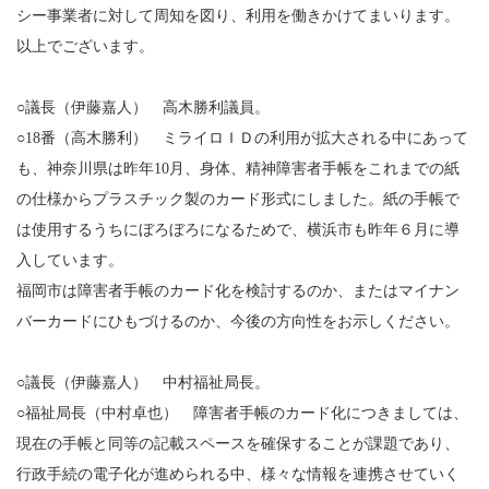
シー事業者に対して周知を図り、利用を働きかけてまいります。
以上でございます。
○議長（伊藤嘉人） 高木勝利議員。
○18番（高木勝利） ミライロＩＤの利用が拡大される中にあって
も、神奈川県は昨年10月、身体、精神障害者手帳をこれまでの紙
の仕様からプラスチック製のカード形式にしました。紙の手帳で
は使用するうちにぼろぼろになるためで、横浜市も昨年６月に導
入しています。
福岡市は障害者手帳のカード化を検討するのか、またはマイナン
バーカードにひもづけるのか、今後の方向性をお示しください。
○議長（伊藤嘉人） 中村福祉局長。
○福祉局長（中村卓也） 障害者手帳のカード化につきましては、
現在の手帳と同等の記載スペースを確保することが課題であり、
行政手続の電子化が進められる中、様々な情報を連携させていく