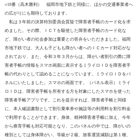
○18番（高木勝利） 福岡市地下鉄と同様に、ほかの交通事業者へ
の広がりにも期待しております。
私は３年前の決算特別委員会質疑で障害者手帳のカード化を求
めました。その際、ＩＣＴを駆使した障害者手帳のカード化な
ど、障がい者の社会参加は重要との答弁をいただきました。福岡
市地下鉄では、大人も子どもも障がい者へのＩＣカード対応がな
されており、また、令和３年３月からは、障がい者割引の際に障
害者手帳の情報をスマホ画面に表示するミライロＩＤを障害者手
帳の代わりとして認めることになっています。ミライロＩＤをパ
ネルにいたしました。スマホの画面です。（パネル表示）ミライ
ロＩＤは、障害者手帳を所有する方を対象にしたスマホを使った
障害者手帳アプリです。これを提示すれば、障害者手帳と同様
に、本人確認書類として割引乗車券や施設等の利用料を割引料金
で利用することができます。身体、精神障害者手帳に加え、今年
から療育手帳も対応可能となり、このパネルの中では、障がいの
種別としては身体障がい、等級が２級、旅客運賃減額は第１種、