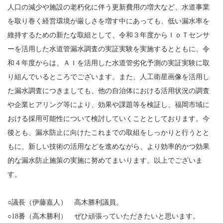
人口の減少や施設の老朽化に伴う更新費用の増大など、水道事業
を取り巻く経営環境が厳しさを増す中にあっても、低い漏水率を
維持するための新たな取組として、令和３年度からＩｏＴセンサ
ーを活用した水道管漏水調査の実証実験を実施するとともに、令
和４年度からは、ＡＩを活用した水道管劣化予測の実証実験に取
り組んでいるところでございます。また、人工衛星画像を活用し
た漏水調査につきましても、他の自治体における活用状況の調査
や企業ヒアリング等により、効果や課題等を検証し、福岡市域に
おける採用可能性について検討していくこととしております。今
後とも、漏水防止に向けたこれまでの取組をしっかりと行うとと
もに、新しい技術の活用などを進めながら、より効率的かつ効果
的な漏水防止施策の実施に努めてまいります。以上でございま
す。
○議長（伊藤嘉人） 高木勝利議員。
○18番（高木勝利） ぜひ頑張っていただきたいと思います。