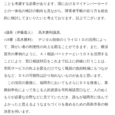
ことも考慮する必要があります。国におけるマイナンバーカード
との一体化の検討の動向も見ながら、障害者手帳の在り方を総合
的に検討してまいりたいと考えております。以上でございます。
○議長（伊藤嘉人） 高木勝利議員。
○18番（高木勝利） デジタル技術のミライロＩＤの活用によっ
て、障がい者の利便性の向上を図ることができます。また、横須
賀市の事例のように、ＡＩ相談パートナーというＤＸを活用する
ことにより、窓口相談対応をこれまで以上に的確に行うことは、
市民サービスの向上を図るだけでなく職員の負担軽減にもつなが
るなど、ＤＸの可能性は計り知れないものがあると思います。
この項目の最後に、福岡市においてもさらにＤＸを推進し、業
務効率化によって生じる人的資源を市民相談窓口など、人のぬく
もりが必要な分野などに充てていただき、誰もが福岡市に住んで
よかったと思えるようなまちづくりを進めるための髙島市長の御
決意を伺います。