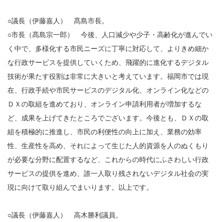
○議長（伊藤嘉人） 髙島市長。
○市長（髙島宗一郎） 今後、人口減少や少子・高齢化が進んでい
く中で、多様化する市民ニーズに丁寧に対応して、よりきめ細か
な行政サービスを提供していくため、飛躍的に進化するデジタル
技術が果たす役割は非常に大きいと考えています。福岡市では現
在、行政手続や市民サービスのデジタル化、オンライン化などの
ＤＸの取組を進めており、オンライン申請利用者が増加するな
ど、成果を上げてきたところでございます。今後とも、ＤＸの取
組を積極的に推進し、市民の利便性の向上に加え、業務の効率
性、生産性を高め、それによって生じた人的資源を人のぬくもり
が必要な分野に配置するなど、これからの時代にふさわしい行政
サービスの提供を進め、誰一人取り残されないデジタル社会の実
現に向けて取り組んでまいります。以上です。
○議長（伊藤嘉人） 高木勝利議員。