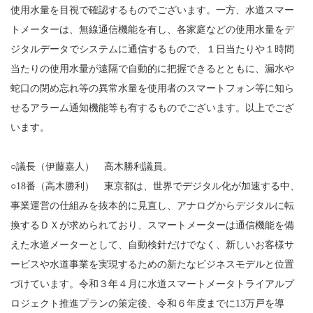
使用水量を目視で確認するものでございます。一方、水道スマー
トメーターは、無線通信機能を有し、各家庭などの使用水量をデ
ジタルデータでシステムに通信するもので、１日当たりや１時間
当たりの使用水量が遠隔で自動的に把握できるとともに、漏水や
蛇口の閉め忘れ等の異常水量を使用者のスマートフォン等に知ら
せるアラーム通知機能等も有するものでございます。以上でござ
います。
○議長（伊藤嘉人） 高木勝利議員。
○18番（高木勝利） 東京都は、世界でデジタル化が加速する中、
事業運営の仕組みを抜本的に見直し、アナログからデジタルに転
換するＤＸが求められており、スマートメーターは通信機能を備
えた水道メーターとして、自動検針だけでなく、新しいお客様サ
ービスや水道事業を実現するための新たなビジネスモデルと位置
づけています。令和３年４月に水道スマートメータトライアルプ
ロジェクト推進プランの策定後、令和６年度までに13万戸を導