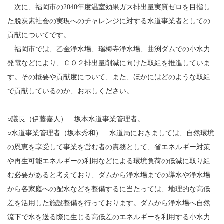
次に、福岡市の2040年度温室効果ガス排出量実質ゼロを目指し
た脱炭素社会の実現へのチャレンジに対する水道事業者としての
貢献についてです。
福岡市では、乙金浄水場、瑞梅寺浄水場、曲渕ダムでの小水力
発電などにより、ＣＯ２排出量削減に向けた取組を推進していま
す。その概要や貢献度について、また、ほかにはどのような取組
で貢献しているのか、お示しください。
○議長（伊藤嘉人） 坂本水道事業管理者。
○水道事業管理者（坂本秀和） 水道局におきましては、自然環境
の恩恵を享受して事業を営む者の責務として、省エネルギー対策
や再生可能エネルギーの利用などによる環境負荷の低減に取り組
む必要があると考えており、ダムから浄水場までの導水や浄水場
から各家庭への配水などを整備するに当たっては、地理的な高低
差を活用した施設整備を行っております。ダムから浄水場へ自然
流下で水を送る際に生じる高低差のエネルギーを利用する小水力