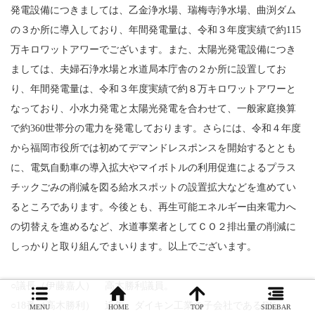
発電設備につきましては、乙金浄水場、瑞梅寺浄水場、曲渕ダム
の３か所に導入しており、年間発電量は、令和３年度実績で約115
万キロワットアワーでございます。また、太陽光発電設備につき
ましては、夫婦石浄水場と水道局本庁舎の２か所に設置してお
り、年間発電量は、令和３年度実績で約８万キロワットアワーと
なっており、小水力発電と太陽光発電を合わせて、一般家庭換算
で約360世帯分の電力を発電しております。さらには、令和４年度
から福岡市役所では初めてデマンドレスポンスを開始するととも
に、電気自動車の導入拡大やマイボトルの利用促進によるプラス
チックごみの削減を図る給水スポットの設置拡大などを進めてい
るところであります。今後とも、再生可能エネルギー由来電力へ
の切替えを進めるなど、水道事業者としてＣＯ２排出量の削減に
しっかりと取り組んでまいります。以上でございます。
○議長（伊藤嘉人） 高木勝利議員。
○18番（高木勝利） 近年、ダイキン工業の子会社であるDK-
MENU
HOME
TOP
SIDEBAR