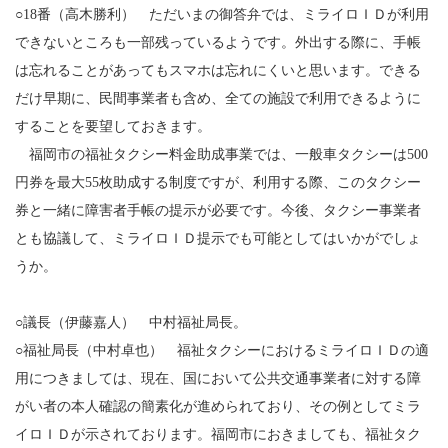
○18番（高木勝利） ただいまの御答弁では、ミライロＩＤが利用
できないところも一部残っているようです。外出する際に、手帳
は忘れることがあってもスマホは忘れにくいと思います。できる
だけ早期に、民間事業者も含め、全ての施設で利用できるように
することを要望しておきます。
福岡市の福祉タクシー料金助成事業では、一般車タクシーは500
円券を最大55枚助成する制度ですが、利用する際、このタクシー
券と一緒に障害者手帳の提示が必要です。今後、タクシー事業者
とも協議して、ミライロＩＤ提示でも可能としてはいかがでしょ
うか。
○議長（伊藤嘉人） 中村福祉局長。
○福祉局長（中村卓也） 福祉タクシーにおけるミライロＩＤの適
用につきましては、現在、国において公共交通事業者に対する障
がい者の本人確認の簡素化が進められており、その例としてミラ
イロＩＤが示されております。福岡市におきましても、福祉タク