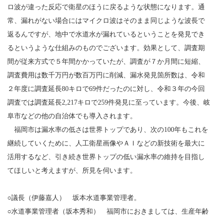
ロ波が違った反応で衛星のほうに戻るような状態になります。通
常、漏れがない場合にはマイクロ波はそのまま同じような波長で
返るんですが、地中で水道水が漏れているということを発見でき
るというような仕組みのものでございます。効果として、調査期
間が従来方式で５年間かかっていたが、調査が７か月間に短縮、
調査費用は数千万円が数百万円に削減、漏水発見箇所数は、令和
２年度に調査延長80キロで69件だったのに対し、令和３年の今回
調査では調査延長2,217キロで259件発見に至っています。今後、岐
阜市などの他の自治体でも導入されます。
福岡市は漏水率の低さは世界トップであり、次の100年もこれを
継続していくために、人工衛星画像やＡＩなどの新技術を最大に
活用するなど、引き続き世界トップの低い漏水率の維持を目指し
てほしいと考えますが、所見を伺います。
○議長（伊藤嘉人） 坂本水道事業管理者。
○水道事業管理者（坂本秀和） 福岡市におきましては、生産年齢