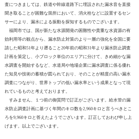
査につきましては、鉄道や幹線道路下に埋設された漏水音を直接
聞き取ることが困難な箇所において、消火栓などに設置するセン
サーにより、漏水による振動を探知するものでございます。
福岡市では、国が新たな水源開発の困難性や貴重な水資源の有
効利用等の観点から、漏水防止対策のより一層の強化を全国に要
請した昭和51年より遡ること20年前の昭和31年より漏水防止調査
計画を策定し、小ブロック単位のエリアに分けて、きめ細かな漏
水調査を開始するなど、水道局や地場企業に漏水調査に係る優れ
た知見や技術の蓄積が図られており、そのことが精度の高い漏水
調査につながり、世界トップの低い漏水率という成果となって現
れているものと考えております。
すみません、１つ前の御質問で訂正がございます。給水管の漏
水防止調査計画に基づく年間のキロ数を2,960キロと言うべきとこ
ろを9,960キロと答えたようでございます。訂正しておわび申し上
げます。以上でございます。