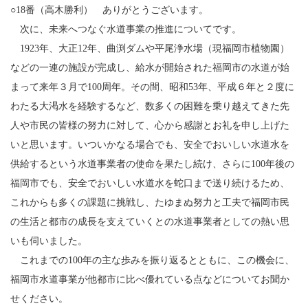
○18番（高木勝利） ありがとうございます。
次に、未来へつなぐ水道事業の推進についてです。
1923年、大正12年、曲渕ダムや平尾浄水場（現福岡市植物園）
などの一連の施設が完成し、給水が開始された福岡市の水道が始
まって来年３月で100周年。その間、昭和53年、平成６年と２度に
わたる大渇水を経験するなど、数多くの困難を乗り越えてきた先
人や市民の皆様の努力に対して、心から感謝とお礼を申し上げた
いと思います。いついかなる場合でも、安全でおいしい水道水を
供給するという水道事業者の使命を果たし続け、さらに100年後の
福岡市でも、安全でおいしい水道水を蛇口まで送り続けるため、
これからも多くの課題に挑戦し、たゆまぬ努力と工夫で福岡市民
の生活と都市の成長を支えていくとの水道事業者としての熱い思
いも伺いました。
これまでの100年の主な歩みを振り返るとともに、この機会に、
福岡市水道事業が他都市に比べ優れている点などについてお聞か
せください。