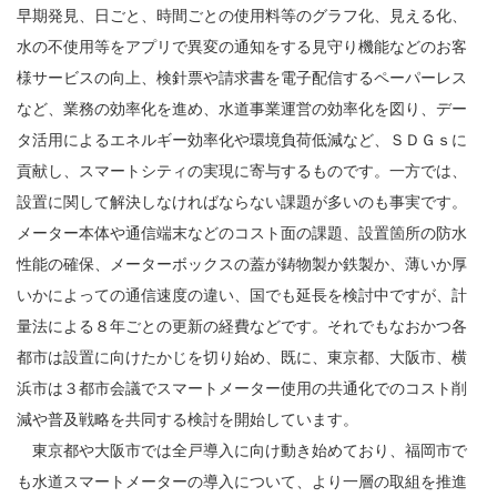
早期発見、日ごと、時間ごとの使用料等のグラフ化、見える化、
水の不使用等をアプリで異変の通知をする見守り機能などのお客
様サービスの向上、検針票や請求書を電子配信するペーパーレス
など、業務の効率化を進め、水道事業運営の効率化を図り、デー
タ活用によるエネルギー効率化や環境負荷低減など、ＳＤＧｓに
貢献し、スマートシティの実現に寄与するものです。一方では、
設置に関して解決しなければならない課題が多いのも事実です。
メーター本体や通信端末などのコスト面の課題、設置箇所の防水
性能の確保、メーターボックスの蓋が鋳物製か鉄製か、薄いか厚
いかによっての通信速度の違い、国でも延長を検討中ですが、計
量法による８年ごとの更新の経費などです。それでもなおかつ各
都市は設置に向けたかじを切り始め、既に、東京都、大阪市、横
浜市は３都市会議でスマートメーター使用の共通化でのコスト削
減や普及戦略を共同する検討を開始しています。
東京都や大阪市では全戸導入に向け動き始めており、福岡市で
も水道スマートメーターの導入について、より一層の取組を推進