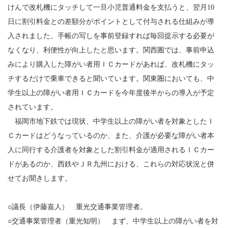
けんで改札機にタッチして一旦小児普通料金を支払うと、翌月10
日に割引料金との差額分がポイントとして付与される仕組みが導
入されました。手帳の写しを事前登録すれば毎回提示する必要が
なくなり、利便性が向上したと思います。関西圏では、事前申込
みにより購入した障がい者用ＩＣカードがあれば、改札機にタッ
チするだけで乗車できると聞いています。関東圏においても、中
学生以上の障がい者用ＩＣカードを今年度後半からの導入が予定
されています。
福岡市地下鉄では現状、中学生以上の障がい者を対象としたＩ
Ｃカードはどうなっているのか、また、介護が必要な障がい者本
人に同行する介護者を対象とした割引料金が適用されるＩＣカー
ドがあるのか、西鉄やＪＲ九州における、これらの対応状況と併
せてお聞きします。
○議長（伊藤嘉人） 重光交通事業管理者。
○交通事業管理者（重光知明） まず、中学生以上の障がい者を対