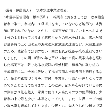
○議長（伊藤嘉人） 坂本水道事業管理者。
○水道事業管理者（坂本秀和） 福岡市におきましては、政令指定
都市で唯一、市域内に１級河川を有していないなど地形的に水資
源に恵まれていないことから、福岡市が使用している水のおよそ
３分の１を頼っております筑後川からの導水をはじめ、渇水対策
容量を持つ五ケ山ダムや海水淡水化施設の建設など、水資源確保
のため、他都市では例のない19回にも及ぶ拡張事業を重ねてまい
りました。この間、昭和53年と平成６年に２度の異常渇水を経験
した福岡市は、限りある水資源の有効利用に積極的に取り組み、
平成15年には、全国に先駆けて福岡市節水推進条例を施行するな
ど、節水型都市づくりを、市民、事業者、行政が一体となって進
めてきたところであります。この結果、節水を心がけている市民
の割合は９割を超え、家庭で使う１人当たりの水の使用料は、大
都市の中で最も少ない水準となっており、また、世界トップの低
い漏水率を達成しております。今後とも、先人たちが今日まで築