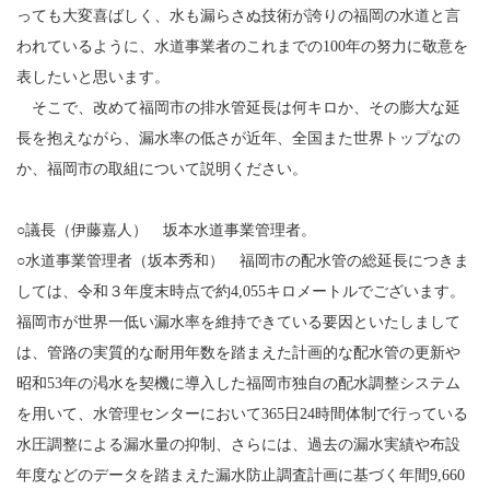
っても大変喜ばしく、水も漏らさぬ技術が誇りの福岡の水道と言
われているように、水道事業者のこれまでの100年の努力に敬意を
表したいと思います。
そこで、改めて福岡市の排水管延長は何キロか、その膨大な延
長を抱えながら、漏水率の低さが近年、全国また世界トップなの
か、福岡市の取組について説明ください。
○議長（伊藤嘉人） 坂本水道事業管理者。
○水道事業管理者（坂本秀和） 福岡市の配水管の総延長につきま
しては、令和３年度末時点で約4,055キロメートルでございます。
福岡市が世界一低い漏水率を維持できている要因といたしまして
は、管路の実質的な耐用年数を踏まえた計画的な配水管の更新や
昭和53年の渇水を契機に導入した福岡市独自の配水調整システム
を用いて、水管理センターにおいて365日24時間体制で行っている
水圧調整による漏水量の抑制、さらには、過去の漏水実績や布設
年度などのデータを踏まえた漏水防止調査計画に基づく年間9,660