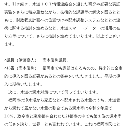
す。引き続き、水道ＩＣＴ情報連絡会を通じた研究や必要な実証
実験をさらに積み重ねながら、技術的な課題等の解決を図るとと
もに、財政収支計画への位置づけや配水調整システムなどとの連
携に関する検討を進めるなど、水道スマートメーターの活用の在
り方等について、さらに検討を進めてまいります。以上でござい
ます。
○議長（伊藤嘉人） 高木勝利議員。
○18番（高木勝利） 福岡市でも課題はあるものの、将来的に全市
的に導入を図る必要があるとの答弁をいただきました。早期の導
入に期待いたします。
次に、水道の漏水対策について伺ってまいります。
福岡市の浄水場から家庭などへ配水される水量のうち、水道管
から漏れて届かない水量の割合である漏水率は令和２年度で
2.0％、政令市と東京都を合わせた21都市の中でも第１位の漏水率
の低さを誇り、世界一とも言われています。これは福岡市民にと