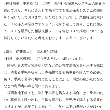
○福祉局長（中村卓也） 現在、国が社会保障系システムの刷新を
進めており、それに合わせて福岡市でも生活保護システムの刷新
を予定いたしております。新たなシステムでは、業務軽減に向け
たＩＴの導入や業務のオンライン化を予定しており、これに加え
て、ＡＩを活用した相談支援ツールを含むＤＸの推進についても
検討してまいりたいと考えております。以上でございます。
○議長（伊藤嘉人） 高木勝利議員。
○18番（高木勝利） どうぞよろしくお願いします。
障がい者の方が電車やバスなどの公共交通機関を利用する際に
は、障害者手帳を提示し、券売機で割引乗車券を購入する必要が
あり、手続が非常に煩雑であることに加え、周囲の目が気になる
などの利用者の声を聞いております。
福岡市地下鉄でも、割引乗車券を購入する場合には、乗車のた
びに駅係員を呼び出し、手帳を提示し、券売機で購入する必要が
ありますが、本年７月１日から、小学生以下の障がい児がはやか