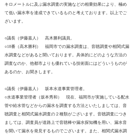
キロメートルに及ぶ漏水調査の実施などの相乗効果により、極め
て低い漏水率を達成できているものと考えております。以上でご
ざいます。
○議長（伊藤嘉人） 高木勝利議員。
○18番（高木勝利） 福岡市での漏水調査は、音聴調査や相関式漏
水調査などがあると聞いております。具体的にどのような方法の
調査なのか、他都市よりも優れている技術面にはどういうものが
あるのか、お聞きします。
○議長（伊藤嘉人） 坂本水道事業管理者。
○水道事業管理者（坂本秀和） 現在、福岡市が実施している配水
管や給水管などからの漏水を調査する方法といたしましては、音
聴調査と相関式漏水調査の２種類がございます。音聴調査につき
ましては、調査員が道路上で音聴棒や漏水探知機を用い、漏水音
を聞いて漏水を発見するものでございます。また、相関式漏水調