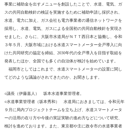
事業に補助金を出すメニューを創設したことで、水道、電気、ガ
スの共同自動検針の検証を実施するために補助申請し採択され、
水道、電力に加え、ガス会社も電力事業者の通信ネットワークを
採用し、水道、電気、ガスによる全国初の共同自動検針を実現さ
せました。さらに、大阪市水道局がＮＴＴ西日本と協働し、令和
３年５月、大阪市域における水道スマートメーター全戸導入に向
けた共同研究の協定を締結、2030年代の全戸導入を目指す取組を
発表したほか、全国でも多くの自治体が検討を始めています。
福岡市としてはこれまで、水道スマートメーターの設置に関し
てどのような議論がされてきたのか、お聞きします。
○議長（伊藤嘉人） 坂本水道事業管理者。
○水道事業管理者（坂本秀和） 水道局におきましては、令和元年
９月に局内プロジェクトチームを立ち上げ、水道スマートメータ
ーの活用の在り方や今後の実証実験の進め方などについて研究、
検討を進めております。また、東京都や主に政令市の水道事業者