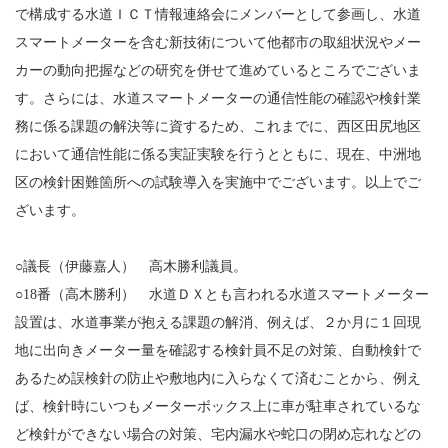
で構成する水道ＩＣＴ情報連絡会にメンバーとして参画し、水道
スマートメーターを含む新技術について他都市の取組状況やメー
カーの動向把握などの研究を併せて進めているところでございま
す。さらには、水道スマートメーターの通信性能の確認や検針業
務に係る課題の解決等に資するため、これまでに、西区田尻地区
において通信性能に係る実証実験を行うとともに、現在、中洲地
区の検針困難箇所への試験導入を実施中でございます。以上でご
ざいます。
○議長（伊藤嘉人） 高木勝利議員。
○18番（高木勝利） 水道ＤＸとも言われる水道スマートメーター
設置は、水道事業が抱える課題の解消、例えば、２か月に１回現
地に出向きメーター量を確認する検針員不足の対策、自動検針で
あるため誤検針の防止や敷地内に入らなくて済むことから、例え
ば、検針時にいつもメーターボックス上に車が駐車されているな
ど検針ができない場合の対策、宅内漏水や蛇口の閉め忘れなどの