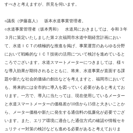
すべきと考えますが、所見を伺います。
○議長（伊藤嘉人） 坂本水道事業管理者。
○水道事業管理者（坂本秀和） 水道局におきましては、令和３年
３月に策定いたしました第２次福岡市水道中期経営計画におい
て、水道ＩＣＴの積極的な推進を掲げ、事業運営のあらゆる分野
において戦略的なＩＣＴ技術の活用について検討を進めていると
ころでございます。水道スマートメーターにつきましては、様々
な導入効果が期待されるとともに、将来、水道事業が直面する課
題や新たな社会的価値の創出などを考えますと、福岡市において
も、将来的には全市的に導入を図っていく必要があると考えてお
ります。一方で、導入に当たっては、現在使用しているメーター
と水道スマートメーターの価格差が10倍から15倍と大きいことか
ら、メーター価格や新たに発生する通信料の低廉化が必要でござ
います。また、エリア環境に適合した通信方式の確認や情報セキ
ュリティー対策の検討なども進める必要があると考えておりま