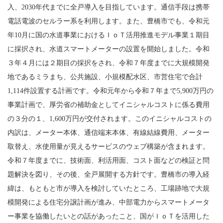
入、2030年代までに全戸導入を目指しています。通信手段は携帯
電話電波のセルラー系を利用します。また、豊橋市でも、令和元
年10月に国の水道事業におけるＩｏＴ活用推進モデル事業１期目
に採択され、水道スマートメーターの設置を開始しました。令和
３年４月には２期目の採択をされ、令和７年度までに大規模開発
地であるミラまち、公共施設、小規模配水区、市営住宅で合計
1,114件設置する計画です。令和元年から令和７年まで5,900万円の
事業計画で、厚労省の補助金としてイニシャルコストに係る費用
の３分の１、1,600万円が交付されます。このイニシャルコストの
内訳は、メーター本体、通信端末本体、有線結線費用、メーター
取替え、水使用量が見えるサービスのウェブ構築が含まれます。
令和７年度までに、技術面、利活用面、コスト面などの検証と問
題解決を図り、その後、全戸展開する方針です。豊橋市の導入経
緯は、もともと市が導入を検討していたところ、工場跡地で大規
模開発による住宅分譲計画が進み、中部電力からスマートメータ
ー事業を協働したいとの話があったこと、国がＩｏＴを活用した