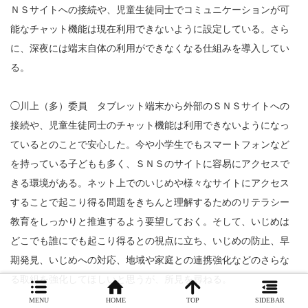
ＮＳサイトへの接続や、児童生徒同士でコミュニケーションが可
能なチャット機能は現在利用できないように設定している。さら
に、深夜には端末自体の利用ができなくなる仕組みを導入してい
る。
◯川上（多）委員 タブレット端末から外部のＳＮＳサイトへの
接続や、児童生徒同士のチャット機能は利用できないようになっ
ているとのことで安心した。今や小学生でもスマートフォンなど
を持っている子どもも多く、ＳＮＳのサイトに容易にアクセスで
きる環境がある。ネット上でのいじめや様々なサイトにアクセス
することで起こり得る問題をきちんと理解するためのリテラシー
教育をしっかりと推進するよう要望しておく。そして、いじめは
どこでも誰にでも起こり得るとの視点に立ち、いじめの防止、早
期発見、いじめへの対応、地域や家庭との連携強化などのさらな
る取組を強化してほしいと思うが、所見を尋ねる。
MENU
HOME
TOP
SIDEBAR