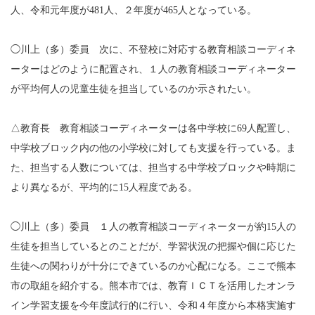
人、令和元年度が481人、２年度が465人となっている。
◯川上（多）委員 次に、不登校に対応する教育相談コーディネ
ーターはどのように配置され、１人の教育相談コーディネーター
が平均何人の児童生徒を担当しているのか示されたい。
△教育長 教育相談コーディネーターは各中学校に69人配置し、
中学校ブロック内の他の小学校に対しても支援を行っている。ま
た、担当する人数については、担当する中学校ブロックや時期に
より異なるが、平均的に15人程度である。
◯川上（多）委員 １人の教育相談コーディネーターが約15人の
生徒を担当しているとのことだが、学習状況の把握や個に応じた
生徒への関わりが十分にできているのか心配になる。ここで熊本
市の取組を紹介する。熊本市では、教育ＩＣＴを活用したオンラ
イン学習支援を今年度試行的に行い、令和４年度から本格実施す