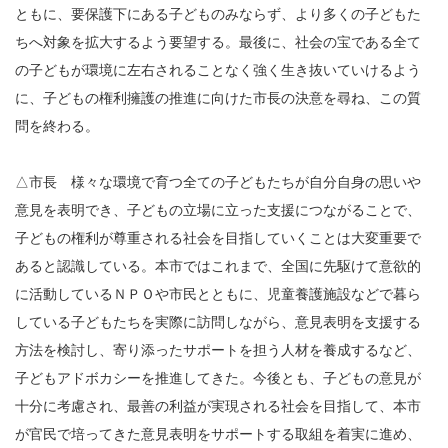
ともに、要保護下にある子どものみならず、より多くの子どもた
ちへ対象を拡大するよう要望する。最後に、社会の宝である全て
の子どもが環境に左右されることなく強く生き抜いていけるよう
に、子どもの権利擁護の推進に向けた市長の決意を尋ね、この質
問を終わる。
△市長 様々な環境で育つ全ての子どもたちが自分自身の思いや
意見を表明でき、子どもの立場に立った支援につながることで、
子どもの権利が尊重される社会を目指していくことは大変重要で
あると認識している。本市ではこれまで、全国に先駆けて意欲的
に活動しているＮＰＯや市民とともに、児童養護施設などで暮ら
している子どもたちを実際に訪問しながら、意見表明を支援する
方法を検討し、寄り添ったサポートを担う人材を養成するなど、
子どもアドボカシーを推進してきた。今後とも、子どもの意見が
十分に考慮され、最善の利益が実現される社会を目指して、本市
が官民で培ってきた意見表明をサポートする取組を着実に進め、