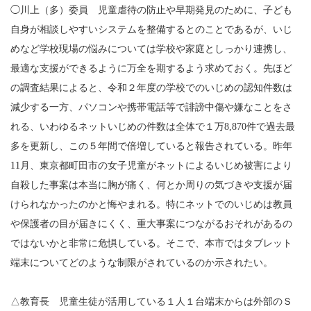
◯川上（多）委員 児童虐待の防止や早期発見のために、子ども
自身が相談しやすいシステムを整備するとのことであるが、いじ
めなど学校現場の悩みについては学校や家庭としっかり連携し、
最適な支援ができるように万全を期するよう求めておく。先ほど
の調査結果によると、令和２年度の学校でのいじめの認知件数は
減少する一方、パソコンや携帯電話等で誹謗中傷や嫌なことをさ
れる、いわゆるネットいじめの件数は全体で１万8,870件で過去最
多を更新し、この５年間で倍増していると報告されている。昨年
11月、東京都町田市の女子児童がネットによるいじめ被害により
自殺した事案は本当に胸が痛く、何とか周りの気づきや支援が届
けられなかったのかと悔やまれる。特にネットでのいじめは教員
や保護者の目が届きにくく、重大事案につながるおそれがあるの
ではないかと非常に危惧している。そこで、本市ではタブレット
端末についてどのような制限がされているのか示されたい。
△教育長 児童生徒が活用している１人１台端末からは外部のＳ