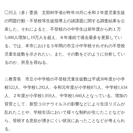
◯川上（多）委員 文部科学省が昨年10月に令和２年度児童生徒
の問題行動・不登校等生徒指導上の諸課題に関する調査結果を公
表した。それによると、不登校の小中学生は前年度から約１万
5,000人増加し19万人を超え、８年連続で過去最多を更新してい
る。では、本市における３年間の市立小中学校それぞれの不登校
児童生徒数を示されたい。また、その数をどのように分析してい
るのか、所見を尋ねる。
△教育長 市立小中学校の不登校児童生徒数は平成30年度が小学
校522人、中学校1,292人、令和元年度が小学校871人、中学校1,634
人、２年度が小学校1,059人、中学校1,660人となっている。増加の
背景として、新型コロナウイルスの影響などにより生活リズムが
乱れたことや、学校生活において様々な制約が生じたことなどか
ら、登校する意欲が湧きにくい状況にあったことなどが考えられ
る。