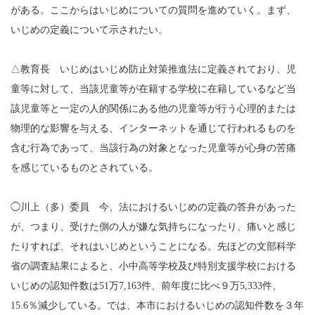
がある。ここからはいじめについての質問を進めていく。まず、
いじめの定義について示されたい。
△教育長 いじめはいじめ防止対策推進法に定義されており、児
童等に対して、当該児童等が在籍する学校に在籍しているなど当
該児童等と一定の人的関係にある他の児童等が行う心理的または
物理的な影響を与える、インターネットを通じて行われるものを
含む行為であって、当該行為の対象となった児童等が心身の苦痛
を感じているものとされている。
◯川上（多）委員 今、法におけるいじめの定義の答弁があった
が、つまり、受けた側の人が嫌な気持ちになったり、痛いと感じ
たりすれば、それはいじめということになる。先ほどの文部科学
省の調査結果によると、小中高等学校及び特別支援学校における
いじめの認知件数は51万7,163件、前年度に比べ９万5,333件、
15.6％減少している。では、本市におけるいじめの認知件数を３年