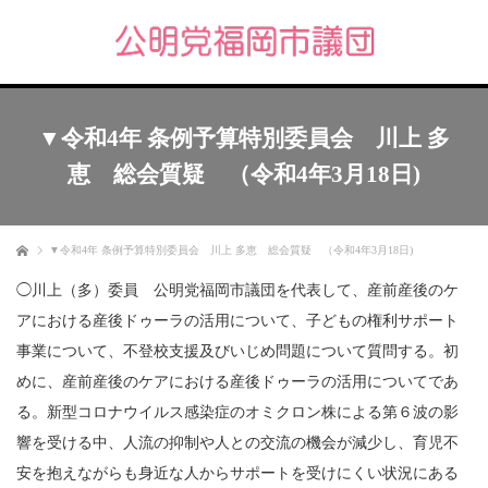
▼令和4年 条例予算特別委員会 川上 多
恵 総会質疑 （令和4年3月18日)
ホーム
▼令和4年 条例予算特別委員会 川上 多恵 総会質疑 （令和4年3月18日)
◯川上（多）委員 公明党福岡市議団を代表して、産前産後のケ
アにおける産後ドゥーラの活用について、子どもの権利サポート
事業について、不登校支援及びいじめ問題について質問する。初
めに、産前産後のケアにおける産後ドゥーラの活用についてであ
る。新型コロナウイルス感染症のオミクロン株による第６波の影
響を受ける中、人流の抑制や人との交流の機会が減少し、育児不
安を抱えながらも身近な人からサポートを受けにくい状況にある