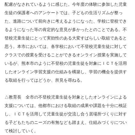
配慮がなされているように感じた。今年度の体験に参加した児童
生徒の保護者へのアンケートでは、子どもの生活リズムが整っ
た、進路について前向きに考えるようになった、学校に登校でき
るようになった等の肯定的な意見が多かったとのことである。不
登校児童生徒にとって実効性のある大変すばらしい取組であると
思う。本市においては、各学校において不登校児童生徒に対して
クラスでの授業を受けることができるオンライン授業を実施して
いるが、熊本市のように不登校の児童生徒を対象にＩＣＴを活用
したオンライン学習支援の仕組みを構築し、学習の機会を提供す
る取組を行ってはどうか、所見を尋ねる。
△教育長 全市の不登校児童生徒を対象としたオンラインによる
支援については、他都市における取組の成果や課題を十分に検証
し、ＩＣＴを活用して児童生徒が交流し合う居場所づくりに対す
る子どもたちのニーズの有無なども踏まえ、仕組みづくりについ
て検討していく。