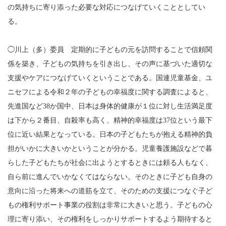
の気持ちに寄り添った必要な対応につなげていくこととしてい
る。
◯川上（多）委員 定期的に子どもの元を訪問することで信頼関
係を築き、子どもの気持ちを引き出し、その声に基づいた適切な
支援やケアにつなげていくということである。国連児童基金、ユ
ニセフによる令和２年の子どもの幸福度に関する調査によると、
先進国など38か国中、日本は身体的健康が１位に対し生活満足度
は下から２番目、自殺率も高く、精神的幸福度は37位という最下
位に近い結果となっている。日本の子どもたちが抱える精神的負
担がいかに大きいかということが分かる。児童養護施設などで暮
らした子どもたちが社会に出ようとするときには頼る人もなく、
自ら前に進んでいかなくてはならない。そのときに子ども自身の
意向に沿った将来への道筋を立て、そのための支援につなぐ子ど
もの権利サポート事業の役割は非常に大きいと思う。子どもの心
理に寄り添い、その権利をしっかりサポートするよう期待すると