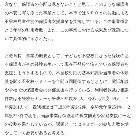
方など、保護者の心配は尽きないことと思う。このような保護者
の不安に寄り添った事業として、本市ではＮＰＯとの共働による
不登校児童生徒の保護者支援事業を実施している。この事業概要
と３年間の利用者数、また、この事業における成果及び課題につ
いて具体的に示されたい。
△教育長 事業の概要として、子どもが不登校になった経験のあ
る保護者がその経験も生かして現在不登校で悩んでいる保護者を
支援しようとするもので、不登校対応の基本知識や当事者の体験
談を聞く不登校セミナーを年間５回開催するとともに、電話相談
や学校での保護者会の開催支援を行っている。利用者数及び相談
件数は不登校セミナーが平成30年度285人、令和元年度249人、２
年度261人で、電話相談は平成30年度242件、令和元年度254件、２
年度223件である。当該事業は保護者の孤立防止や家庭支援に一定
の役割を果たしているが、課題としてはセミナーの参加人数を増
やしていく必要があると考える。