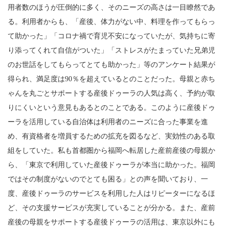
用者数のほうが圧倒的に多く、そのニーズの高さは一目瞭然であ
る。利用者からも、「産後、体力がない中、料理を作ってもらっ
て助かった」「コロナ禍で育児不安になっていたが、気持ちに寄
り添ってくれて自信がついた」「ストレスがたまっていた兄弟児
のお世話をしてもらってとても助かった」等のアンケート結果が
得られ、満足度は90％を超えているとのことだった。母親と赤ち
ゃんを丸ごとサポートする産後ドゥーラの人気は高く、予約が取
りにくいという意見もあるとのことである。このように産後ドゥ
ーラを活用している自治体は利用者のニーズに合った事業を進
め、有資格者を増員するための拡充を図るなど、実効性のある取
組をしていた。私も首都圏から福岡へ転居した産前産後の母親か
ら、「東京で利用していた産後ドゥーラが本当に助かった。福岡
ではその制度がないのでとても困る」との声を聞いており、一
度、産後ドゥーラのサービスを利用した人はリピーターになるほ
ど、その支援サービスが充実していることが分かる。また、産前
産後の母親をサポートする産後ドゥーラの活用は、東京以外にも