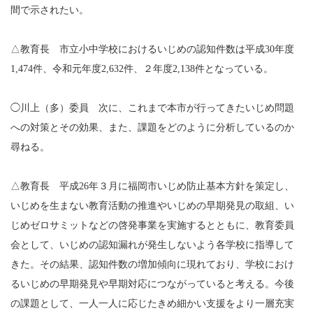
間で示されたい。
△教育長 市立小中学校におけるいじめの認知件数は平成30年度
1,474件、令和元年度2,632件、２年度2,138件となっている。
◯川上（多）委員 次に、これまで本市が行ってきたいじめ問題
への対策とその効果、また、課題をどのように分析しているのか
尋ねる。
△教育長 平成26年３月に福岡市いじめ防止基本方針を策定し、
いじめを生まない教育活動の推進やいじめの早期発見の取組、い
じめゼロサミットなどの啓発事業を実施するとともに、教育委員
会として、いじめの認知漏れが発生しないよう各学校に指導して
きた。その結果、認知件数の増加傾向に現れており、学校におけ
るいじめの早期発見や早期対応につながっていると考える。今後
の課題として、一人一人に応じたきめ細かい支援をより一層充実