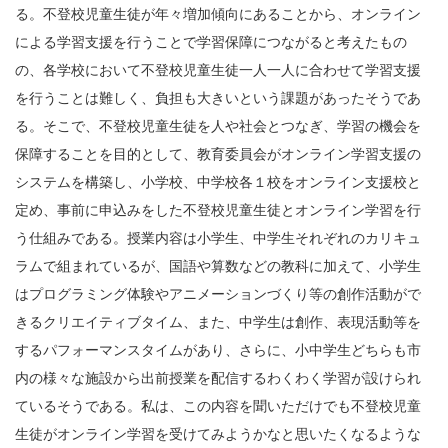
る。不登校児童生徒が年々増加傾向にあることから、オンライン
による学習支援を行うことで学習保障につながると考えたもの
の、各学校において不登校児童生徒一人一人に合わせて学習支援
を行うことは難しく、負担も大きいという課題があったそうであ
る。そこで、不登校児童生徒を人や社会とつなぎ、学習の機会を
保障することを目的として、教育委員会がオンライン学習支援の
システムを構築し、小学校、中学校各１校をオンライン支援校と
定め、事前に申込みをした不登校児童生徒とオンライン学習を行
う仕組みである。授業内容は小学生、中学生それぞれのカリキュ
ラムで組まれているが、国語や算数などの教科に加えて、小学生
はプログラミング体験やアニメーションづくり等の創作活動がで
きるクリエイティブタイム、また、中学生は創作、表現活動等を
するパフォーマンスタイムがあり、さらに、小中学生どちらも市
内の様々な施設から出前授業を配信するわくわく学習が設けられ
ているそうである。私は、この内容を聞いただけでも不登校児童
生徒がオンライン学習を受けてみようかなと思いたくなるような