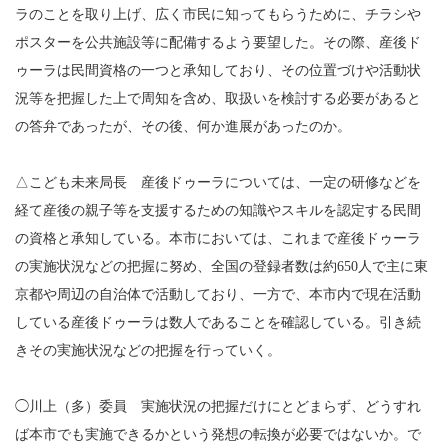
ラのことを取り上げ、広く市民に知ってもらうために、チラシや
ポスターを公共施設等に配備するよう要望した。その際、産後ド
ゥーラは民間資格の一つと承知しており、その位置づけや活動状
況等を把握した上で周知を含め、取扱いを検討する必要があると
の答弁であったが、その後、何か進展があったのか。
△こども未来局長 産後ドゥーラについては、一定の研修などを
経て産後の親子等を支援するための知識やスキルを認定する民間
の資格と承知している。本市においては、これまで産後ドゥーラ
の実施状況などの把握に努め、全国の登録者数は約650人で主に東
京都や周辺の自治体で活動しており、一方で、本市内で現在活動
している産後ドゥーラは数人であることを確認している。引き続
きその実施状況などの把握を行っていく。
◯川上（多）委員 実施状況の把握だけにとどまらず、どうすれ
ば本市でも実施できるかという発想の転換が必要ではないか。で