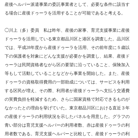
産後ヘルパー派遣事業の委託事業者として、必要な条件に該当す
る場合に産後ドゥーラを活用することが可能であると考える。
◯川上（多）委員 私は昨年、産後の家事、育児支援事業に産後
ドゥーラを活用している東京都品川区と港区を調査した。品川区
では、平成28年度から産後ドゥーラを活用、その前年度に５歳以
下の保護者を対象にどんな支援が必要かを調査し、結果、産後ド
ゥーラは民間資格者ながら区の要望に沿っていること、保険加入
等もして活動していることなどから事業を開始した。また、産後
ドゥーラの資格取得費用の一部助成については、サービスを利用
する区民が増え、その際、利用者が産後ドゥーラへ支払う交通費
の実費負担を軽減するため、さらに国家資格で対応できるものが
なかったとの理由を挙げていた。東京都品川区における直近３年
の産後ドゥーラの利用状況を示したパネルを用意した。グラフの
青い部分は育児支援ヘルパーの利用者数、赤は産後ドゥーラの利
用者数である。育児支援ヘルパーと比較して、産後ドゥーラの利