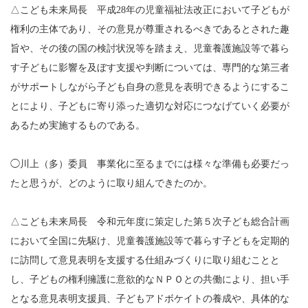
△こども未来局長 平成28年の児童福祉法改正において子どもが
権利の主体であり、その意見が尊重されるべきであるとされた趣
旨や、その後の国の検討状況等を踏まえ、児童養護施設等で暮ら
す子どもに影響を及ぼす支援や判断については、専門的な第三者
がサポートしながら子ども自身の意見を表明できるようにするこ
とにより、子どもに寄り添った適切な対応につなげていく必要が
あるため実施するものである。
◯川上（多）委員 事業化に至るまでには様々な準備も必要だっ
たと思うが、どのように取り組んできたのか。
△こども未来局長 令和元年度に策定した第５次子ども総合計画
において全国に先駆け、児童養護施設等で暮らす子どもを定期的
に訪問して意見表明を支援する仕組みづくりに取り組むことと
し、子どもの権利擁護に意欲的なＮＰＯとの共働により、担い手
となる意見表明支援員、子どもアドボケイトの養成や、具体的な