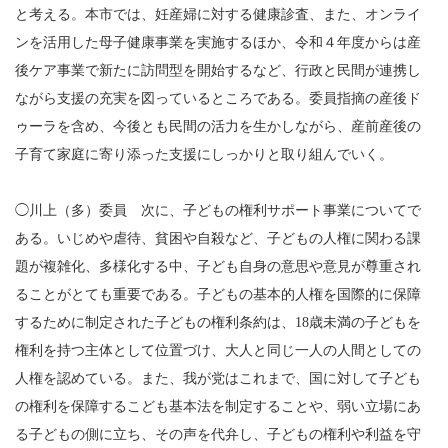
と考える。本市では、妊産婦に対する健康診査、また、オンライ
ンを活用した母子健康事業を実施するほか、令和４年度からは産
後ケア事業で新たに訪問型を開始するなど、行政と民間が連携し
ながら支援の充実を図っているところである。委員指摘の産後ド
ゥーラを含め、今後とも民間の活力を生かしながら、産前産後の
子育て家庭に寄り添った支援にしっかりと取り組んでいく。
◯川上（多）委員 次に、子どもの権利サポート事業についてで
ある。いじめや虐待、貧困や自殺など、子どもの人権に関わる課
題が複雑化、多様化する中、子ども自身の意思や意見が尊重され
ることがとても重要である。子どもの基本的人権を国際的に保障
するために制定された子どもの権利条約は、18歳未満の子どもを
権利を持つ主体として位置づけ、大人と同じ一人の人間としての
人権を認めている。また、我が党はこれまで、国に対して子ども
の権利を保障するこども基本法を制定することや、弱い立場にあ
る子どもの側に立ち、その声を代弁し、子どもの権利や利益を守