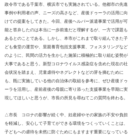
政令市である千葉市、横浜市でも実施されている。他都市の先進
事例や利用者の声、ニーズの高さなど、産後ドゥーラの活用に向
けての提案をしてきた。今回、産後ヘルパー派遣事業で活用が可
能と答弁したのは本当に一歩前進だと理解するが、一方で課題も
あるとのことである。しかし、本市がこれまで取り組んできた子
ども食堂の運営や、里親養育包括支援事業、フォスタリングなど
のように、民間の活力を生かした施策に積極的に取り組む姿勢が
大事であると思う。新型コロナウイルス感染症を含めた現在の社
会状況を踏まえ、児童虐待やネグレクトなどの芽を摘むために
も、既に実施している他の自治体の取組を参考に、ぜひ産後ドゥ
ーラを活用し、産前産後の母親に寄り添った支援事業を早期に実
現してほしいと思うが、市長の所見を尋ねてこの質問を終わる。
△市長 コロナの影響が続く中、妊産婦やその家族の不安や負担
を軽減し、安心して子育てができる環境をつくっていくことは、
子どもへの虐待を未然に防ぐためにもますます重要になっている