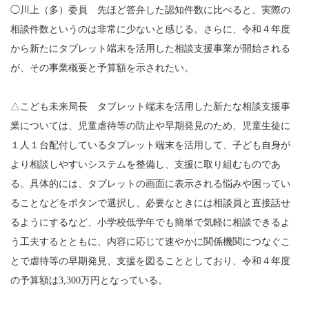
◯川上（多）委員 先ほど答弁した認知件数に比べると、実際の
相談件数というのは非常に少ないと感じる。さらに、令和４年度
から新たにタブレット端末を活用した相談支援事業が開始される
が、その事業概要と予算額を示されたい。
△こども未来局長 タブレット端末を活用した新たな相談支援事
業については、児童虐待等の防止や早期発見のため、児童生徒に
１人１台配付しているタブレット端末を活用して、子ども自身が
より相談しやすいシステムを整備し、支援に取り組むものであ
る。具体的には、タブレットの画面に表示される悩みや困ってい
ることなどをボタンで選択し、必要なときには相談員と直接話せ
るようにするなど、小学校低学年でも簡単で気軽に相談できるよ
う工夫するとともに、内容に応じて速やかに関係機関につなぐこ
とで虐待等の早期発見、支援を図ることとしており、令和４年度
の予算額は3,300万円となっている。