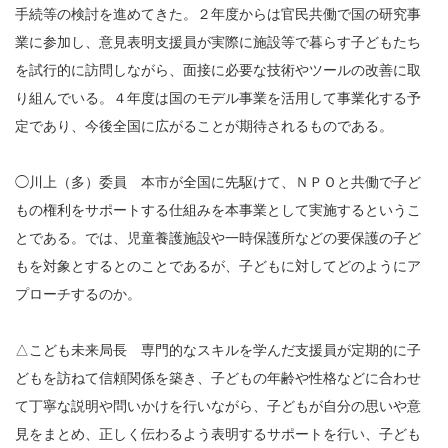
手続等の検討を進めてきた。２年度からは官民共働で国の研究事
業に参加し、意見表明支援員が実際に施設等で暮らす子どもたち
を試行的に訪問しながら、面接に必要な技術やツールの改善に取
り組んでいる。４年度は国のモデル事業を活用して事業化する予
定であり、今後全国に広がることが期待されるものである。
◯川上（多）委員 本市が全国に先駆けて、ＮＰＯと共働で子ど
もの権利をサポートする仕組みを本事業として実施するというこ
とである。では、児童養護施設や一時保護所などの要保護の子ど
もを対象とするとのことであるが、子どもに対してどのようにア
プローチするのか。
△こども未来局長 専門的なスキルを学んだ支援員が定期的に子
どもを訪ねて信頼関係を築き、子どもの年齢や性格などに合わせ
て丁寧な説明や問いかけを行いながら、子どもが自分の思いや意
見をまとめ、正しく伝わるよう表明するサポートを行い、子ども