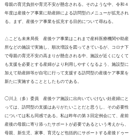
母親の育児負担や育児不安が懸念される。そのような中、令和４
年度は産後ケア事業に助産師による訪問型のメニューが拡充され
る。まず、産後ケア事業を拡充する目的について尋ねる。
△こども未来局長 産後ケア事業はこれまで産科医療機関や助産
所などの施設で実施し、順次増設を図ってきているが、コロナ下
で母親の育児不安の高まりが懸念される中、施設が近くになくて
も支援を必要とする産婦がより利用しやすくなるよう、施設型に
加えて助産師等が自宅に行って支援する訪問型の産後ケア事業を
新たに実施することとしたものである。
◯川上（多）委員 産後ケア施設に出向いていけない妊産婦にと
っては、訪問型の支援はありがたいことだと思うし、その必要性
については私も同感である。私は昨年の第３回定例会にて、産前
産後の母親に寄り添ったサポートが必要であるという考えから、
母親、新生児、家事、育児など包括的にサポートする産後ドゥー