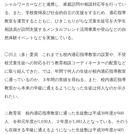
シャルワーカーなどと連携し、家庭訪問や相談対応等を行ってい
る。また、学校復帰及び社会的自立の支援をするため、適応指導
教室を運営するとともに、ひきこもりがちな児童生徒宅を大学生
相談員が訪問支援するメンタルフレンド活用事業や登山などの自
然体験イベントなどを実施している。
◯川上（多）委員 これまでも校内適応指導教室の設置や、不登
校児童生徒への対応を行う教育相談コーディネーターの配置など
に取り組んできた。では、年間で何人の生徒が校内適応指導教室
に通っているのか、３年間の実績を尋ねる。また、校内適応指導
教室から本来の学級に通えるようになった生徒は何人なのか示さ
れたい。
△教育長 校内適応指導教室に通った生徒数は平成30年度が949
人、令和元年度が1,030人、２年度が1,081人となっている。そのう
ち在籍する学級に通えるようになった生徒数は平成30年度が405