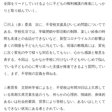
全国をリードしていけるように子どもの権利擁護の推進にしっか
りと取り組んでいく。
◯川上（多）委員 次に、不登校支援及びいじめ問題についてで
ある。学校生活では、学級閉鎖や部活動の制限、楽しい給食の時
間も友達との会話ができないなど、新型コロナウイルスの影響は
多くの我慢を子どもたちに与えている。現場の教職員には、変化
に次ぐ変化の中で様々な対応をしてもらい、心から感謝と敬意を
表する。今回は、なかなか学校に行けない子どもやいじめで悩ん
でいる子どもの心に寄り添った支援が推進できるよう質問してい
く。まず、不登校の定義を尋ねる。
△教育長 文部科学省によると、不登校は年間30日以上欠席して
いる長期欠席児童生徒のうち、何らかの心理的、情緒的、身体的
あるいは社会的要因、背景により登校しない、あるいはしたくて
もできない状況にある者とされている。