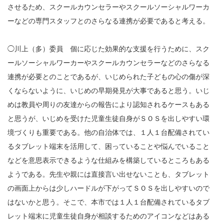
させるため、スクールカウンセラーやスクールソーシャルワーカ
ーなどの専門スタッフとのさらなる連携が必要であると考える。
◯川上（多）委員 個に応じた効果的な支援を行うために、スク
ールソーシャルワーカーやスクールカウンセラーなどのさらなる
連携が必要とのことであるが、いじめられた子どもの心の傷が深
くならないように、いじめの早期発見が大事であると思う。いじ
めは教員や周りの友達からの報告により認知されるケースもある
と思うが、いじめを受けた児童生徒自身がＳＯＳを出しやすい環
境づくりも重要である。他の自治体では、１人１台配備されてい
るタブレット端末を活用して、困っていることや悩んでいること
などを意思表示できるような仕組みを構築しているところもある
ようである。先生や親には直接言い出せないことも、タブレット
の画面上からは少しハードルが下がってＳＯＳを出しやすいので
はないかと思う。そこで、本市では１人１台配備されているタブ
レット端末に児童生徒自身が相談するためのアイコンなどはある