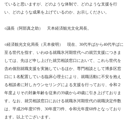
ていると思いますが、どのような体制で、どのような支援を行
い、どのような成果を上げているのか、お示しください。
○議長（阿部真之助） 天本経済観光文化局長。
○経済観光文化局長（天本俊明） 現在、30代半ばから40代半ばに
至る世代を指す、いわゆる就職氷河期世代への就労支援につきま
しては、先ほど申し上げた就労相談窓口において、これら世代を
含め個別就職支援を実施しているほか、専門相談として博多区窓
口に１名配置している臨床心理士により、就職活動に不安を抱え
る相談者に対しカウンセリングによる支援を行っており、令和２
年度よりその対象年齢を従来の39歳から49歳に引き上げておりま
す。なお、就労相談窓口における就職氷河期世代の就職決定件数
は、平成29年度97件、30年度73件、令和元年度68件となっており
ます。以上でございます。