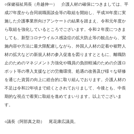
○保健福祉局長（舟越伸一） 介護人材の確保につきましては、平
成27年度から合同就職面談会等の取組を開始し、平成30年度に実
施した介護事業所向けアンケートの結果を踏まえ、令和元年度か
ら取組を強化しているところでございます。令和２年度につきま
しても、新型コロナウイルス感染症の拡大防止等の観点から、実
施内容や方法に最大限配慮しながら、外国人人材の定着や裾野人
材の拡大などの新規人材の参入促進を図りますとともに、離職防
止のためのマネジメント力強化や職員の負担軽減のための介護ロ
ボット等の導入支援などの労働環境、処遇の改善及び様々な研修
を通じた資質の向上に総合的に取り組んでおります。介護人材の
不足は令和22年頃まで続くとされておりまして、今後とも、中長
期的な視点で着実に取組を進めてまいります。以上でございま
す。
○議長（阿部真之助） 尾花康広議員。