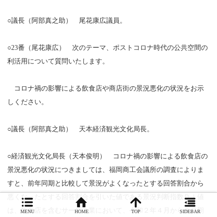
○議長（阿部真之助） 尾花康広議員。
○23番（尾花康広） 次のテーマ、ポストコロナ時代の公共空間の
利活用について質問いたします。
コロナ禍の影響による飲食店や商店街の景況悪化の状況をお示
しください。
○議長（阿部真之助） 天本経済観光文化局長。
○経済観光文化局長（天本俊明） コロナ禍の影響による飲食店の
景況悪化の状況につきましては、福岡商工会議所の調査によりま
すと、前年同期と比較して景況がよくなったとする回答割合から
悪くなったとする回答割合を引いた値である景況判断指数ＤＩ値
は、飲食店を含むサービス業において、令和２年４月から６月期
MENU
HOME
TOP
SIDEBAR