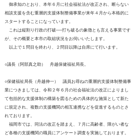
御承知のとおり、本年６月に社会福祉法が改正され、断らない
相談支援を含む重層的支援体制整備事業が来年４月から本格的に
スタートすることになっています。
これは縦割り行政の打破──打ち破るの象徴とも言える事業です
が、その概要と本市の取組状況をお伺いいたします。
以上で１問目を終わり、２問目以降は自席にて行います。
○議長（阿部真之助） 舟越保健福祉局長。
○保健福祉局長（舟越伸一） 議員お尋ねの重層的支援体制整備事
業につきましては、令和２年６月の社会福祉法の改正によりまし
て包括的な支援体制の構築を図るための具体的な施策として新た
に規定され、複数の支援機関の相互連携などを促進するものとさ
れております。
福岡市では、同法の改正を踏まえ、７月に高齢者、障がい者な
ど各種の支援機関の職員にアンケート調査を実施しております。