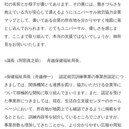
社の名前とか様子が書いてあります。その裏には、働きづらさを
抱えている方が安心して通えるようにユニバーサル就労協力企業
マップとして、書いてある企業の所在地を分かりやすく地図に落
とし込んでおられます。とてもユニバーサル、優しさを感じま
す。ここまで取り組んで、本当の支援ではないでしょうか、御所
見をお伺いいたします。
○議長（阿部真之助） 舟越保健福祉局長。
○保健福祉局長（舟越伸一） 認定就労訓練事業の事業所認定につ
きましては、関係機関とも連携を図り、協力いただける企業等に
ついて積極的な開拓に取り組んでまいります。また、認定を受け
た事業所につきましては、現在、生活自立支援センターのホーム
ページにおいて、所在地が地図上でも確認できるように掲載をす
るとともに、訓練内容等を紹介しているところでございますが、
事業所数も増加してきたことから、より分かりやすい広報や周知