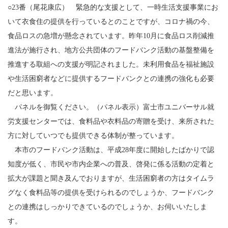
○23番（尾花康広） 緊急的な支援として、一時生活支援事業にお
いて衣食住の提供を行っているとのことですが、コロナ禍の今、
食品ロスの急増が懸念されています。昨年10月に食品ロス削減推
進法が施行され、地方公共団体のフードバンク活動の基盤整備を
推進する取組への支援が明記されました。未利用食品を福祉施設
や生活困窮者などに提供するフードバンクとの連携の強化も必要
だと思います。
パネルを御覧ください。（パネル表示）富士市ユニバーサル就
労支援センターでは、食料品や衣料品の寄贈を受け、来所された
方に対していつでも提供できる体制が整っています。
本市のフードバンク活動は、平成28年度に開始したばかりで認
知度が低く、市民や市内企業への普及、啓発に係る活動の定着と
拡大が課題と聞き及んでおりますが、生活困窮者の方はタイムラ
グなく食料品等の提供を受けられるのでしょうか、フードバンク
との連携はしっかりできているのでしょうか、お伺いいたしま
す。