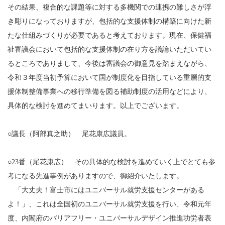
その結果、複合的な課題等に対する多機関での連携の難しさが浮
き彫りになっておりますが、包括的な支援体制の構築に向けた新
たな仕組みづくりが必要であると考えております。現在、保健福
祉審議会において包括的な支援体制の在り方を議論いただいてい
るところでありまして、今後は審議会の御意見を踏まえながら、
令和３年度当初予算において国が制度化を目指している重層的支
援体制整備事業への移行準備を図る補助制度の活用などにより、
具体的な検討を進めてまいります。以上でございます。
○議長（阿部真之助） 尾花康広議員。
○23番（尾花康広） その具体的な検討を進めていく上でとても参
考になる先進事例がありますので、御紹介いたします。
「大丈夫！富士市にはユニバーサル就労支援センターがある
よ！」、これは全国初のユニバーサル就労支援を行い、令和元年
度、内閣府のバリアフリー・ユニバーサルデザイン推進功労者表