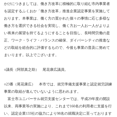
かけにつきましては、働き方改革に積極的に取り組む市内事業者
を認定するふくおか「働き方改革」推進企業認定事業を実施して
おります。本事業は、働く方の置かれた個々の事情に応じ多様な
働き方を選択できる社会を実現し、働く方お一人お一人がよりよ
い将来の展望を持てるようにすることを目指し、長時間労働の是
正、ワーク・ライフ・バランスの確保、ダイバーシティの推進な
どの取組を総合的に評価するもので、今後も事業の普及に努めて
まいります。以上でございます。
○議長（阿部真之助） 尾花康広議員。
○23番（尾花康広） 本市では、就労準備支援事業と認定就労訓練
事業の取組が進んでいないように思われます。
富士市ユニバーサル就労支援センターでは、平成29年度の開設
以来、両事業等の実施により、これまで160名の利用者に支援を行
い、認定企業133社の協力により98名の就職決定に至っております