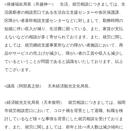
○保健福祉局長（舟越伸一） 生活、就労相談につきましては、生
活困窮者の相談窓口である生活自立支援センターや各区保護課、
区障がい者基幹相談支援センターなどに対しまして、勤務時間の
短縮に伴い収入が減り、生活費に困っている、また、家賃が支払
えないなどの相談が多く寄せられております。また、就労に関し
ましては、就労継続支援事業所などの障がい者施設において、商
品やサービスの売上げが減少し、障がい者の工賃や収入も減少し
ているということが問題であると認識をいたしております。以上
でございます。
○議長（阿部真之助） 天本経済観光文化局長。
○経済観光文化局長（天本俊明） 就労相談につきましては、福岡
市就労相談窓口において、コロナ禍を背景として退職、転職を検
討しているなど様々な事情を背景にした就労相談を受けておりま
す。また、就労に関しましては、前年と比べ求人数は減少傾向に