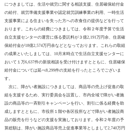
につきましては、生活や就労に関する相談支援、住居確保給付金
の給付、就労準備支援事業や認定就労訓練事業の利用、一時生活
支援事業による住まいを失った方への衣食住の提供などを行って
おります。これらの経費につきましては、令和２年度予算で生活
自立支援センターの運営に係る委託料が３億2,191万円余、住居確
保給付金が18億2,574万円余などとなっております。これらの取組
の成果といたしましては、10月末時点で生活自立支援センターに
おいて１万6,637件の新規相談を受け付けますとともに、住居確保
給付金については延べ8,299件の支給を行ったところでございま
す。
次に、障がい者施設につきましては、商品等の売上げ促進の取
組を支援するため、実行委員会を設置し、市内全域で障がい者施
設の商品等の一斉割引キャンペーンを行い、割引に係る経費を助
成しますとともに、市役所１階や各区役所などで障がい者施設商
品の販売を行うなどの支援を実施しております。令和２年度の予
算総額は、障がい施設商品等売上促進事業等としまして2,740万円