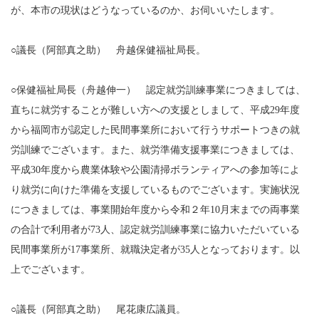
が、本市の現状はどうなっているのか、お伺いいたします。
○議長（阿部真之助） 舟越保健福祉局長。
○保健福祉局長（舟越伸一） 認定就労訓練事業につきましては、
直ちに就労することが難しい方への支援としまして、平成29年度
から福岡市が認定した民間事業所において行うサポートつきの就
労訓練でございます。また、就労準備支援事業につきましては、
平成30年度から農業体験や公園清掃ボランティアへの参加等によ
り就労に向けた準備を支援しているものでございます。実施状況
につきましては、事業開始年度から令和２年10月末までの両事業
の合計で利用者が73人、認定就労訓練事業に協力いただいている
民間事業所が17事業所、就職決定者が35人となっております。以
上でございます。
○議長（阿部真之助） 尾花康広議員。