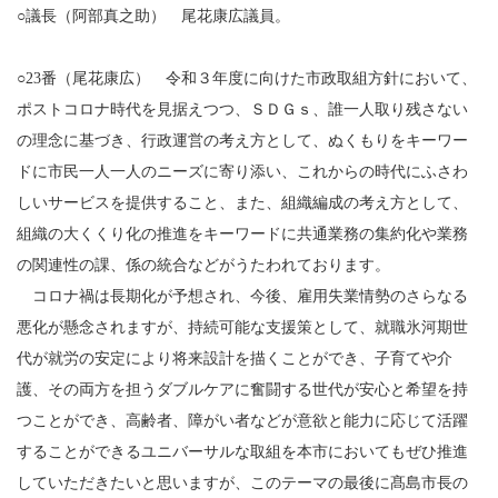
○議長（阿部真之助） 尾花康広議員。
○23番（尾花康広） 令和３年度に向けた市政取組方針において、
ポストコロナ時代を見据えつつ、ＳＤＧｓ、誰一人取り残さない
の理念に基づき、行政運営の考え方として、ぬくもりをキーワー
ドに市民一人一人のニーズに寄り添い、これからの時代にふさわ
しいサービスを提供すること、また、組織編成の考え方として、
組織の大くくり化の推進をキーワードに共通業務の集約化や業務
の関連性の課、係の統合などがうたわれております。
コロナ禍は長期化が予想され、今後、雇用失業情勢のさらなる
悪化が懸念されますが、持続可能な支援策として、就職氷河期世
代が就労の安定により将来設計を描くことができ、子育てや介
護、その両方を担うダブルケアに奮闘する世代が安心と希望を持
つことができ、高齢者、障がい者などが意欲と能力に応じて活躍
することができるユニバーサルな取組を本市においてもぜひ推進
していただきたいと思いますが、このテーマの最後に髙島市長の