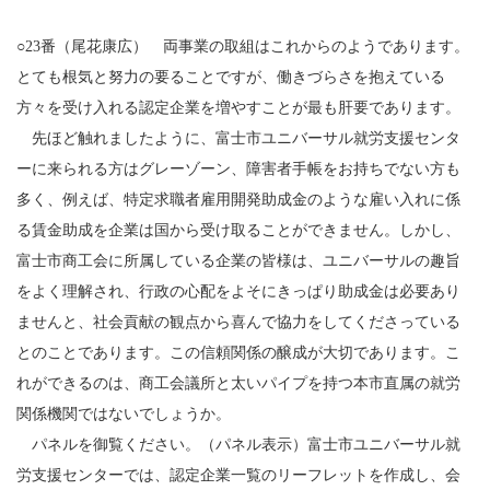
○23番（尾花康広） 両事業の取組はこれからのようであります。
とても根気と努力の要ることですが、働きづらさを抱えている
方々を受け入れる認定企業を増やすことが最も肝要であります。
先ほど触れましたように、富士市ユニバーサル就労支援センタ
ーに来られる方はグレーゾーン、障害者手帳をお持ちでない方も
多く、例えば、特定求職者雇用開発助成金のような雇い入れに係
る賃金助成を企業は国から受け取ることができません。しかし、
富士市商工会に所属している企業の皆様は、ユニバーサルの趣旨
をよく理解され、行政の心配をよそにきっぱり助成金は必要あり
ませんと、社会貢献の観点から喜んで協力をしてくださっている
とのことであります。この信頼関係の醸成が大切であります。こ
れができるのは、商工会議所と太いパイプを持つ本市直属の就労
関係機関ではないでしょうか。
パネルを御覧ください。（パネル表示）富士市ユニバーサル就
労支援センターでは、認定企業一覧のリーフレットを作成し、会