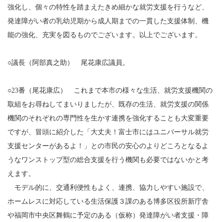
強化し、個々の特性を踏まえたきめ細かな就労支援を行うなど、
発達障がい者の乳幼児期から成人期までの一貫した支援体制、機
能の強化、充実を図るものでございます。以上でございます。
○議長（阿部真之助） 尾花康広議員。
○23番（尾花康広） これまで本市の様々な生活、就労支援機関の
取組をお尋ねしてまいりましたが、既存の生活、就労支援の関係
機関のそれぞれの専門性を生かす連携を強化することも大変重要
ですが、冒頭に紹介した「大丈夫！富士市にはユニバーサル就労
支援センターがあるよ！」との市民の安心のよりどころとなるよ
うなワンストップ型の総合支援を行う機関も必要ではないかと考
えます。
モデル的に、交通利便性もよく、連携、協力しやすい施設で、
ホームレスに対応している生活保護３課のある博多区役所新庁舎
や福岡市中央区舞鶴に予定のある（仮称）発達障がい者支援・障