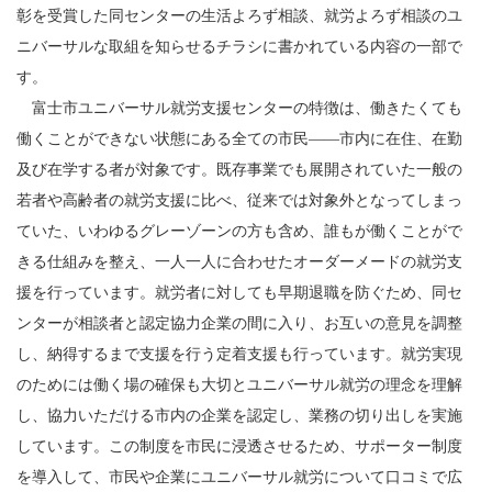
彰を受賞した同センターの生活よろず相談、就労よろず相談のユ
ニバーサルな取組を知らせるチラシに書かれている内容の一部で
す。
富士市ユニバーサル就労支援センターの特徴は、働きたくても
働くことができない状態にある全ての市民――市内に在住、在勤
及び在学する者が対象です。既存事業でも展開されていた一般の
若者や高齢者の就労支援に比べ、従来では対象外となってしまっ
ていた、いわゆるグレーゾーンの方も含め、誰もが働くことがで
きる仕組みを整え、一人一人に合わせたオーダーメードの就労支
援を行っています。就労者に対しても早期退職を防ぐため、同セ
ンターが相談者と認定協力企業の間に入り、お互いの意見を調整
し、納得するまで支援を行う定着支援も行っています。就労実現
のためには働く場の確保も大切とユニバーサル就労の理念を理解
し、協力いただける市内の企業を認定し、業務の切り出しを実施
しています。この制度を市民に浸透させるため、サポーター制度
を導入して、市民や企業にユニバーサル就労について口コミで広