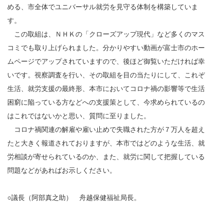
める、市全体でユニバーサル就労を見守る体制を構築していま
す。
この取組は、ＮＨＫの「クローズアップ現代」など多くのマス
コミでも取り上げられました。分かりやすい動画が富士市のホー
ムページでアップされていますので、後ほど御覧いただければ幸
いです。視察調査を行い、その取組を目の当たりにして、これぞ
生活、就労支援の最終形、本市においてコロナ禍の影響等で生活
困窮に陥っている方などへの支援策として、今求められているの
はこれではないかと思い、質問に至りました。
コロナ禍関連の解雇や雇い止めで失職された方が７万人を超え
たと大きく報道されておりますが、本市ではどのような生活、就
労相談が寄せられているのか、また、就労に関して把握している
問題などがあればお示しください。
○議長（阿部真之助） 舟越保健福祉局長。