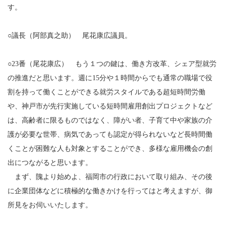
す。
○議長（阿部真之助） 尾花康広議員。
○23番（尾花康広） もう１つの鍵は、働き方改革、シェア型就労
の推進だと思います。週に15分や１時間からでも通常の職場で役
割を持って働くことができる就労スタイルである超短時間労働
や、神戸市が先行実施している短時間雇用創出プロジェクトなど
は、高齢者に限るものではなく、障がい者、子育て中や家族の介
護が必要な世帯、病気であっても認定が得られないなど長時間働
くことが困難な人も対象とすることができ、多様な雇用機会の創
出につながると思います。
まず、隗より始めよ、福岡市の行政において取り組み、その後
に企業団体などに積極的な働きかけを行ってはと考えますが、御
所見をお伺いいたします。