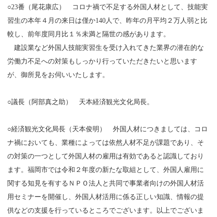
○23番（尾花康広） コロナ禍で不足する外国人材として、技能実
習生の本年４月の来日は僅か140人で、昨年の月平均２万人弱と比
較し、前年度同月比１％未満と隔世の感があります。
建設業など外国人技能実習生を受け入れてきた業界の潜在的な
労働力不足への対策もしっかり行っていただきたいと思います
が、御所見をお伺いいたします。
○議長（阿部真之助） 天本経済観光文化局長。
○経済観光文化局長（天本俊明） 外国人材につきましては、コロ
ナ禍においても、業種によっては依然人材不足が課題であり、そ
の対策の一つとして外国人材の雇用は有効であると認識しており
ます。福岡市では令和２年度の新たな取組として、外国人雇用に
関する知見を有するＮＰＯ法人と共同で事業者向けの外国人材活
用セミナーを開催し、外国人材活用に係る正しい知識、情報の提
供などの支援を行っているところでございます。以上でございま