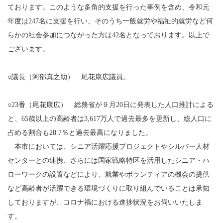
ております。このような多角的支援を行った事例を含め、令和元
年度は247名に支援を行い、そのうち一般就労や福祉的就労など何
らかの社会参加につながった方は42名となっております。以上で
ございます。
○議長（阿部真之助） 尾花康広議員。
○23番（尾花康広） 総務省が９月20日に発表した人口推計による
と、65歳以上の高齢者は3,617万人で過去最多を更新し、総人口に
占める割合も28.7％と過去最高になりました。
本市においては、シニア活躍応援プロジェクトやシルバー人材
センターとの連携、さらには国家戦略特区を活用したシニア・ハ
ローワークの設置などにより、就業やボランティアの機会の提供
など高齢者が活躍できる環境づくりに取り組んでいることは承知
しておりますが、コロナ禍における進捗状況をお伺いいたしま
す。