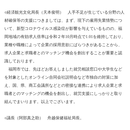
○経済観光文化局長（天本俊明） 人手不足が生じている分野の人
材確保等の支援につきましては、まず、現下の雇用失業情勢につ
いて、新型コロナウイルス感染症が影響を与えているものの、福
岡地域の有効求人倍率は令和２年10月時点で1.01を維持しており、
業種や職種によって企業の採用意欲にばらつきがあることから、
求人企業と求職者とのマッチング機会を創出することが重要と認
識しております。
福岡市では、先ほどお答えしました就労相談窓口や大学生など
を対象としたオンライン合同会社説明会など市独自の対策に加
え、国、県、商工会議所などとの密接な連携により求人企業と求
職者とのマッチングの機会を創出し、就労支援にしっかりと取り
組んでまいります。以上でございます。
○議長（阿部真之助） 舟越保健福祉局長。