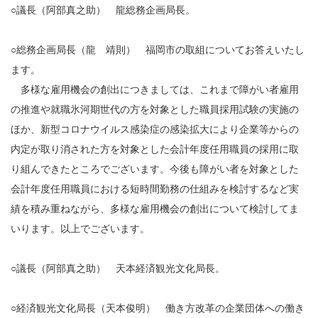
○議長（阿部真之助） 龍総務企画局長。
○総務企画局長（龍 靖則） 福岡市の取組についてお答えいたし
ます。
多様な雇用機会の創出につきましては、これまで障がい者雇用
の推進や就職氷河期世代の方を対象とした職員採用試験の実施の
ほか、新型コロナウイルス感染症の感染拡大により企業等からの
内定が取り消された方を対象とした会計年度任用職員の採用に取
り組んできたところでございます。今後も障がい者を対象とした
会計年度任用職員における短時間勤務の仕組みを検討するなど実
績を積み重ねながら、多様な雇用機会の創出について検討してま
いります。以上でございます。
○議長（阿部真之助） 天本経済観光文化局長。
○経済観光文化局長（天本俊明） 働き方改革の企業団体への働き