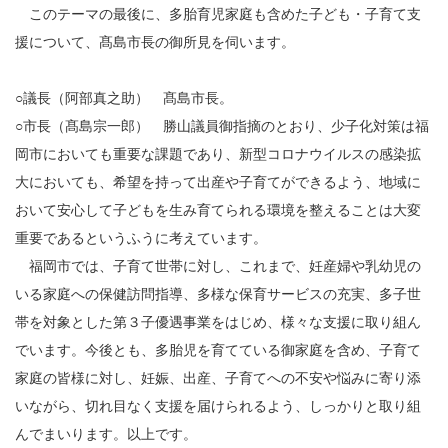
このテーマの最後に、多胎育児家庭も含めた子ども・子育て支
援について、髙島市長の御所見を伺います。
○議長（阿部真之助） 髙島市長。
○市長（髙島宗一郎） 勝山議員御指摘のとおり、少子化対策は福
岡市においても重要な課題であり、新型コロナウイルスの感染拡
大においても、希望を持って出産や子育てができるよう、地域に
おいて安心して子どもを生み育てられる環境を整えることは大変
重要であるというふうに考えています。
福岡市では、子育て世帯に対し、これまで、妊産婦や乳幼児の
いる家庭への保健訪問指導、多様な保育サービスの充実、多子世
帯を対象とした第３子優遇事業をはじめ、様々な支援に取り組ん
でいます。今後とも、多胎児を育てている御家庭を含め、子育て
家庭の皆様に対し、妊娠、出産、子育てへの不安や悩みに寄り添
いながら、切れ目なく支援を届けられるよう、しっかりと取り組
んでまいります。以上です。