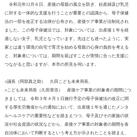
令和元年12月６日、産後の母親の孤立を防ぎ、妊産婦及び乳児
に対する一体的な支援を行うことが重要との認識から、母子保健
法の一部を改正する法律が公布され、産後ケア事業が法制化され
ました。この母子保健法では、対象については、出産後１年を経
過しない女子、乳児となっています。先ほども述べたように、実
家とは違う環境の自宅で育児を始める母親の心身の負担を考える
と、対象者については、期間を延ばすことが実情に合った支援に
つながると思いますが、本市の所見を伺います。
○議長（阿部真之助） 久田こども未来局長。
○こども未来局長（久田章浩） 産後ケア事業の対象者の期間につ
きましては、令和３年４月１日施行予定の母子保健法の改正に関
する厚生労働省からの通知において、出産後１年を通じたメンタ
ルヘルスケアの重要性などを踏まえつつ、母子及びその家族の状
況や社会資源の状況などから、産後ケア事業の対象者の期間を各
自治体において判断するという考え方が示されたことを踏まえ、