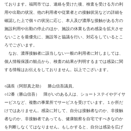
ております。福岡市では、連絡を受けた後、検査を受ける方の利
用や出勤の状況、他の利用者や従業者との接触状況などの詳細を
確認した上で個々の状況に応じ、本人及び濃厚な接触がある方の
施設利用や出勤の停止のほか、施設の休業も含め感染を拡大させ
ないことを最優先に、施設等と協議を行い、対応をしているとこ
ろでございます。
なお、濃厚接触者に該当しない一般の利用者に対しましては、
個人情報保護の観点から、検査の結果が判明するまでは感染に関
する情報はお伝えをしておりません。以上でございます。
○議長（阿部真之助） 勝山信吾議員。
○12番（勝山信吾） 障がいのある人は、ショートステイやデイサ
ービスなど、複数の事業所でサービスを受けています。１か所だ
けではありません。感染に対して、自分は接触者なのか、非接触
者なのか、非接触者であっても、健康観察を自宅ですべきなのか
を判断しなくてはなりません。もしかすると、自分は感染を広げ