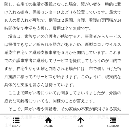
院し、在宅での生活が困難となった場合、障がい者を一時的に受
け入れる拠点、保養センターひよどりを設置しています。最大で
10人の受入れが可能で、期間は２週間、介護、看護の専門職が24
時間体制で生活を支援し、費用は全て無償です。
堺市は、家族などの介護者が感染すると、事業者からサービス
は提供できないと断られる懸念があるため、新型コロナウイルス
感染症在宅ケア継続支援事業を５月から開始しています。これま
での介護事業者に継続してサービスを提供してもらうのが目的で
すが、在宅生活が困難と判断される場合には、市で借り上げた宿
泊施設に移ってのサービスが始まります。このように、現実的な
具体的な支援を皆さんは待っています。
ここまで障がい者についてお聞きしてまいりましたが、介護の
必要な高齢者についても、同様のことが言えます。
そこで、障がい者や高齢者、その家族の不安が解消できる実効
性のある支援策をぜひ検討すべきだと考えますが、御所見を伺い
ます。
MENU
HOME
TOP
SIDEBAR