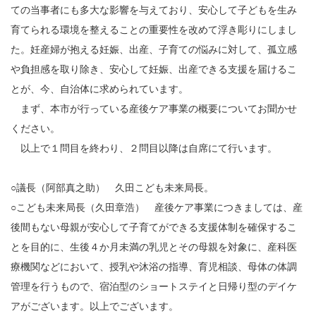
ての当事者にも多大な影響を与えており、安心して子どもを生み
育てられる環境を整えることの重要性を改めて浮き彫りにしまし
た。妊産婦が抱える妊娠、出産、子育ての悩みに対して、孤立感
や負担感を取り除き、安心して妊娠、出産できる支援を届けるこ
とが、今、自治体に求められています。
まず、本市が行っている産後ケア事業の概要についてお聞かせ
ください。
以上で１問目を終わり、２問目以降は自席にて行います。
○議長（阿部真之助） 久田こども未来局長。
○こども未来局長（久田章浩） 産後ケア事業につきましては、産
後間もない母親が安心して子育てができる支援体制を確保するこ
とを目的に、生後４か月未満の乳児とその母親を対象に、産科医
療機関などにおいて、授乳や沐浴の指導、育児相談、母体の体調
管理を行うもので、宿泊型のショートステイと日帰り型のデイケ
アがございます。以上でございます。