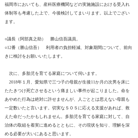
福岡市においても、産科医療機関などの実施施設における受入れ
体制等も考慮した上で、今後検討してまいります。以上でござい
ます。
○議長（阿部真之助） 勝山信吾議員。
○12番（勝山信吾） 利用者の負担軽減、対象期間について、前向
きに検討をお願いいたします。
次に、多胎児を育てる家庭について伺います。
2018年１月、愛知県で三つ子の母親が生後11か月の次男を床に
たたきつけ死亡させるという痛ましい事件が起こりました。命を
あやめた行為は絶対に許せませんが、人ごととは思えない母親も
一定数いたと言います。切実なＳＯＳに応える支援があれば、救
えた命だったかもしれません。多胎児を育てる家庭に対して、自
治体の取組を着実に進めるとともに、その現状を知り、理解を深
める必要が大いにあると思います。