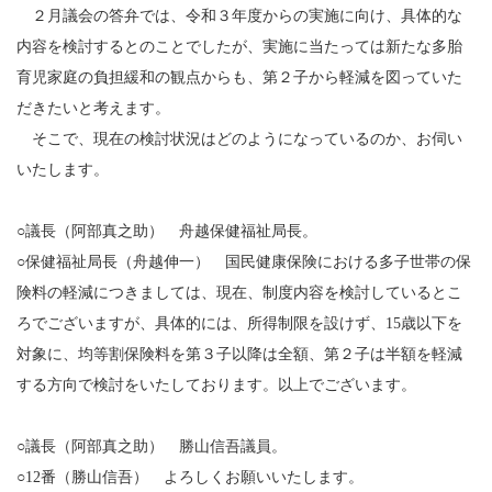
２月議会の答弁では、令和３年度からの実施に向け、具体的な
内容を検討するとのことでしたが、実施に当たっては新たな多胎
育児家庭の負担緩和の観点からも、第２子から軽減を図っていた
だきたいと考えます。
そこで、現在の検討状況はどのようになっているのか、お伺い
いたします。
○議長（阿部真之助） 舟越保健福祉局長。
○保健福祉局長（舟越伸一） 国民健康保険における多子世帯の保
険料の軽減につきましては、現在、制度内容を検討しているとこ
ろでございますが、具体的には、所得制限を設けず、15歳以下を
対象に、均等割保険料を第３子以降は全額、第２子は半額を軽減
する方向で検討をいたしております。以上でございます。
○議長（阿部真之助） 勝山信吾議員。
○12番（勝山信吾） よろしくお願いいたします。