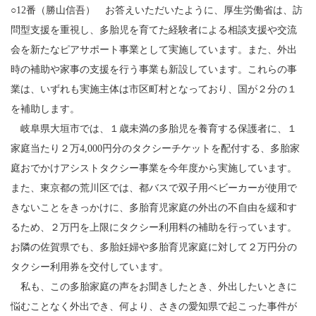
○12番（勝山信吾） お答えいただいたように、厚生労働省は、訪
問型支援を重視し、多胎児を育てた経験者による相談支援や交流
会を新たなピアサポート事業として実施しています。また、外出
時の補助や家事の支援を行う事業も新設しています。これらの事
業は、いずれも実施主体は市区町村となっており、国が２分の１
を補助します。
岐阜県大垣市では、１歳未満の多胎児を養育する保護者に、１
家庭当たり２万4,000円分のタクシーチケットを配付する、多胎家
庭おでかけアシストタクシー事業を今年度から実施しています。
また、東京都の荒川区では、都バスで双子用ベビーカーが使用で
きないことをきっかけに、多胎育児家庭の外出の不自由を緩和す
るため、２万円を上限にタクシー利用料の補助を行っています。
お隣の佐賀県でも、多胎妊婦や多胎育児家庭に対して２万円分の
タクシー利用券を交付しています。
私も、この多胎家庭の声をお聞きしたとき、外出したいときに
悩むことなく外出でき、何より、さきの愛知県で起こった事件が