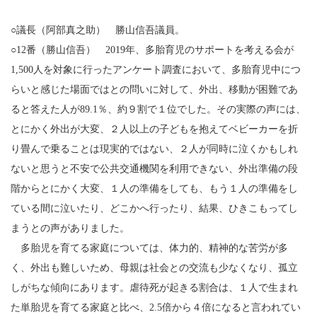
○議長（阿部真之助） 勝山信吾議員。
○12番（勝山信吾） 2019年、多胎育児のサポートを考える会が
1,500人を対象に行ったアンケート調査において、多胎育児中につ
らいと感じた場面ではとの問いに対して、外出、移動が困難であ
ると答えた人が89.1％、約９割で１位でした。その実際の声には、
とにかく外出が大変、２人以上の子どもを抱えてベビーカーを折
り畳んで乗ることは現実的ではない、２人が同時に泣くかもしれ
ないと思うと不安で公共交通機関を利用できない、外出準備の段
階からとにかく大変、１人の準備をしても、もう１人の準備をし
ている間に泣いたり、どこかへ行ったり、結果、ひきこもってし
まうとの声がありました。
多胎児を育てる家庭については、体力的、精神的な苦労が多
く、外出も難しいため、母親は社会との交流も少なくなり、孤立
しがちな傾向にあります。虐待死が起きる割合は、１人で生まれ
た単胎児を育てる家庭と比べ、2.5倍から４倍になると言われてい