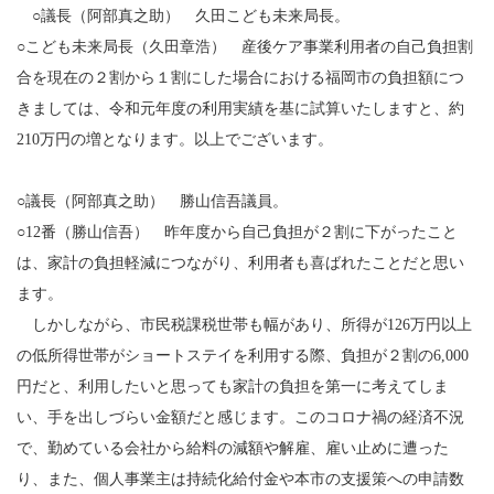
○議長（阿部真之助） 久田こども未来局長。
○こども未来局長（久田章浩） 産後ケア事業利用者の自己負担割
合を現在の２割から１割にした場合における福岡市の負担額につ
きましては、令和元年度の利用実績を基に試算いたしますと、約
210万円の増となります。以上でございます。
○議長（阿部真之助） 勝山信吾議員。
○12番（勝山信吾） 昨年度から自己負担が２割に下がったこと
は、家計の負担軽減につながり、利用者も喜ばれたことだと思い
ます。
しかしながら、市民税課税世帯も幅があり、所得が126万円以上
の低所得世帯がショートステイを利用する際、負担が２割の6,000
円だと、利用したいと思っても家計の負担を第一に考えてしま
い、手を出しづらい金額だと感じます。このコロナ禍の経済不況
で、勤めている会社から給料の減額や解雇、雇い止めに遭った
り、また、個人事業主は持続化給付金や本市の支援策への申請数