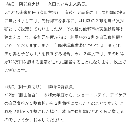
○議長（阿部真之助） 久田こども未来局長。
○こども未来局長（久田章浩） 産後ケア事業の自己負担額の決定
に当たりましては、先行都市を参考に、利用料の３割を自己負担
額として設定しておりましたが、その後の他都市の実施状況等も
踏まえまして、令和元年度からは、利用料の２割を自己負担額と
いたしております。また、市民税課税世帯については、例えば、
夫が妻と子ども１人を扶養する場合、令和２年度では、夫の所得
が126万円を超える世帯がこれに該当することになります。以上で
ございます。
○議長（阿部真之助） 勝山信吾議員。
○12番（勝山信吾） 令和元年度から、ショートステイ、デイケア
の自己負担が３割負担から２割負担になったとのことですが、こ
れを２割から１割にした場合、本市の負担額はどれくらい増える
のでしょうか、お示しください。