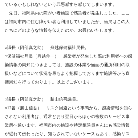
ているかもしれないという罪悪感すら感じてしまいます。
先日、福岡県内の障がい者施設で感染者が発生しました。ここ
は福岡市内に住む障がい者も利用していましたが、当局はこの人
たちにどのような情報を伝えたのか、お尋ねいたします。
○議長（阿部真之助） 舟越保健福祉局長。
○保健福祉局長（舟越伸一） 感染者が発生した際の利用者への感
染情報の周知につきましては、施設の休業や当面の通所利用の取
扱いなどについて状況を最もよく把握しております施設等から直
接周知を行っております。以上でございます。
○議長（阿部真之助） 勝山信吾議員。
○12番（勝山信吾） リスク回避という事態から、感染情報を知ら
されない利用者は、通常どおり翌日からほかの複数のサービス事
業所へ通います。福岡市内の施設や特定相談員さんにも感染情報
が遅れて伝わったり、知らされていないケースもあり、感染リス