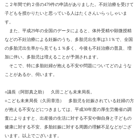
こ２年間で約２倍の479件の申請がありました。不妊治療を受けて
子どもを授かりたいと思っている人はたくさんいらっしゃいま
す。
また、平成29年の全国のデータによると、体外受精や顕微授精
などの不妊治療による妊娠のうち、多胎児出生率は3.1％で、全国
の多胎児出生率から見ても１％多く、今後も不妊治療の普及、増
加に伴い、多胎児は増えることが予測されます。
そこで、特に多胎妊婦が抱える不安や問題についてどのような
ことがあるか、伺います。
○議長（阿部真之助） 久田こども未来局長。
○こども未来局長（久田章浩） 多胎児を妊娠されている妊婦の方
が抱える不安などにつきましては、平成30年度の厚生労働省の調
査によりますと、出産後の生活に対する不安や御自身と子どもの
健康に対する不安、多胎妊娠に対する周囲の理解不足などがござ
います。以上でございます。