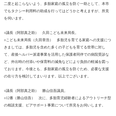
二度と起こらないよう、多胎家庭の孤立を防ぐ一助として、本市
でもタクシー利用料の助成を行ってはどうかと考えますが、所見
を伺います。
○議長（阿部真之助） 久田こども未来局長。
○こども未来局長（久田章浩） 多胎児を育てる家庭への支援につ
きましては、多胎児を含めた多くの子どもを育てる世帯に対し
て、産後ヘルパー派遣事業を活用した保護者同伴での病院受診な
ど、外出時の付添いや保育料の減免などにより負担の軽減を図っ
ております。今後とも、多胎家庭の孤立を防ぐため、必要な支援
の在り方を検討してまいります。以上でございます。
○議長（阿部真之助） 勝山信吾議員。
○12番（勝山信吾） 次に、多胎育児経験者によるアウトリーチ型
の相談支援、ピアサポート事業について所見をお伺いします。