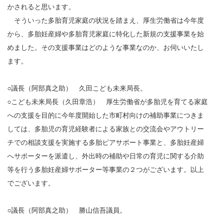
かされると思います。
そういった多胎育児家庭の状況を踏まえ、厚生労働省は今年度
から、多胎妊産婦や多胎育児家庭に特化した新規の支援事業を始
めました。その支援事業はどのような事業なのか、お伺いいたし
ます。
○議長（阿部真之助） 久田こども未来局長。
○こども未来局長（久田章浩） 厚生労働省が多胎児を育てる家庭
への支援を目的に今年度開始した市町村向けの補助事業につきま
しては、多胎児の育児経験者による家族との交流会やアウトリー
チでの相談支援を実施する多胎ピアサポート事業と、多胎妊産婦
へサポーターを派遣し、外出時の補助や日常の育児に関する介助
等を行う多胎妊産婦サポーター等事業の２つがございます。以上
でございます。
○議長（阿部真之助） 勝山信吾議員。