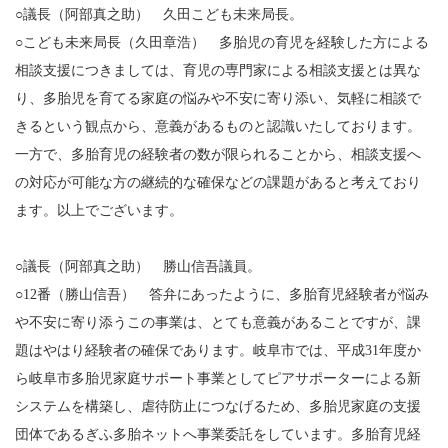
○議長（阿部真之助） 久田こども未来局長。
○こども未来局長（久田章浩） 多胎児の育児を経験した方による
相談支援につきましては、育児の専門家による相談支援とは異な
り、多胎児を育てる家庭の悩みや不安に寄り添い、気軽に相談で
きるという観点から、意義があるものと認識いたしております。
一方で、多胎育児の経験者の数が限られることから、相談支援へ
の対応が可能な方の継続的な確保などの課題があると考えており
ます。以上でございます。
○議長（阿部真之助） 勝山信吾議員。
○12番（勝山信吾） 答弁にあったように、多胎育児経験者が悩み
や不安に寄り添うこの事業は、とても意義があることですが、課
題はやはり経験者の確保であります。岐阜市では、平成31年度か
ら岐阜市多胎児家庭サポート事業としてピアサポーターによる新
システムを構築し、虐待防止につなげるため、多胎児家庭の支援
団体であるぎふ多胎ネットへ事業委託をしています。多胎育児経