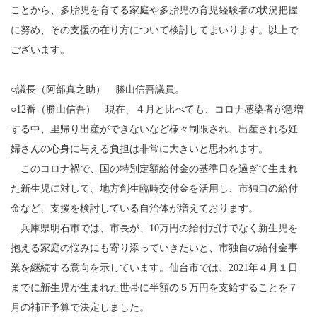
ことから、多胎児を育てる家庭や多胎児の育児経験者の状況把握
に努め、その支援の在り方について検討してまいります。以上で
ございます。
○議長（阿部真之助） 勝山信吾議員。
○12番（勝山信吾） 現在、４月と比べても、コロナ感染者が急増
する中、里帰り出産ができないなど様々制限され、出産される妊
婦さんの心身に与える負担は非常に大きいと思われます。
このコロナ禍で、国の特別定額給付金の基準日を過ぎて生まれ
た新生児に対して、地方創生臨時交付金を活用し、市独自の給付
金など、支援を検討している自治体が増えております。
兵庫県明石市では、市長が、10万円の給付だけでなく新生児を
抱える家庭の悩みにも寄り添っていきたいと、市独自の給付金事
業を継続する意向を示しています。仙台市では、2021年４月１日
までに新生児が生まれた世帯に半額の５万円を支給することを７
月の補正予算で決定しました。