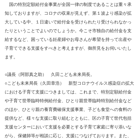
国の特別定額給付金事業が全国一律の制度であることは重々承
知しておりますが、コロナの収束が見えず、第１波より感染が拡
大している中、１日違いで給付金を受けられたり受けられなかっ
たりということでよいのでしょうか。今こそ市独自の給付金を支
給するなど、困っている妊産婦やお母さんが希望を持って出産や
子育てできる支援をすべきと考えますが、御所見をお伺いいたし
ます。
○議長（阿部真之助） 久田こども未来局長。
○こども未来局長（久田章浩） 新型コロナウイルス感染症の拡大
における子育て支援につきましては、これまで、特別定額給付金
や子育て世帯臨時特例給付金、ひとり親世帯臨時特別給付金など
のほか、ひとり親の養育費確保支援事業、子ども食堂への食料の
提供など、様々な支援に取り組むとともに、区の子育て世代包括
支援センターにおいて支援を必要とする子育て家庭に寄り添いな
がら、保健師等が相談に応じ、支援につなげております。また、