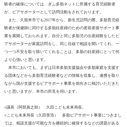
験者の確保については、ぎふ多胎ネットに所属する育児経験者
が、ピアサポーターとして訪問活動をされております。
また、久留米市でも2017年から、新生児訪問の際、多胎育児経
験者が保健師に同行する多胎妊産婦のための産前産後サポート事
業を展開しておられます。自分と同じ多胎児の出産経験をしたピ
アサポーターが家庭訪問をし、同じ目線で相談を聞いてくれ、一
つ一つ不安を取り除いてくれることは、多胎の妊産婦にとって何
より心強いと思います。
本市においても、まずは日本多胎支援協会や多胎家庭を支援す
る団体などから多胎育児経験者などの情報を収集し、連携を取り
ながら国が支援するピアサポート事業を前向きに検討いただきた
いと思いますが、本市の所見を伺います。
○議長（阿部真之助） 久田こども未来局長。
○こども未来局長（久田章浩） 多胎ピアサポート事業につきまし
ては、相談支援が可能な方を継続的に確保するなどの課題がある