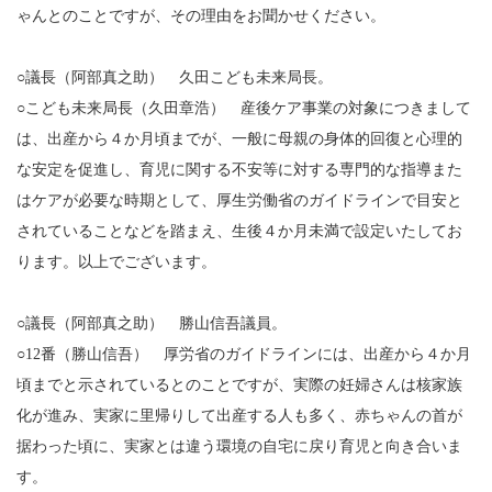
ゃんとのことですが、その理由をお聞かせください。
○議長（阿部真之助） 久田こども未来局長。
○こども未来局長（久田章浩） 産後ケア事業の対象につきまして
は、出産から４か月頃までが、一般に母親の身体的回復と心理的
な安定を促進し、育児に関する不安等に対する専門的な指導また
はケアが必要な時期として、厚生労働省のガイドラインで目安と
されていることなどを踏まえ、生後４か月未満で設定いたしてお
ります。以上でございます。
○議長（阿部真之助） 勝山信吾議員。
○12番（勝山信吾） 厚労省のガイドラインには、出産から４か月
頃までと示されているとのことですが、実際の妊婦さんは核家族
化が進み、実家に里帰りして出産する人も多く、赤ちゃんの首が
据わった頃に、実家とは違う環境の自宅に戻り育児と向き合いま
す。