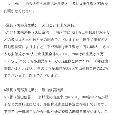
はじめに、過去３年の本市の出生数と、多胎児出生数と割合を
お聞かせください。
○議長（阿部真之助） 久田こども未来局長。
○こども未来局長（久田章浩） 福岡市における出生数及び双子な
どの多胎児の出生数とその割合でございますが、厚生労働省の人
口動態調査によりますと、平成28年は出生数が１万4,488人、その
うち多胎児が307人で出生数全体の2.1％、29年は出生数が１万
4,382人、そのうち多胎児が326人で出生数全体の2.3％、30年は出
生数が１万3,927人、そのうち多胎児が309人で出生数全体の2.2％
でございます。以上でございます。
○議長（阿部真之助） 勝山信吾議員。
○12番（勝山信吾） 多胎児の出生率は約２％、100名中２名が双
子などの多胎児になり、多胎育児家庭は身近に存在しています。
本市でも平成30年度から一般不妊治療費の助成事業が始まり、こ