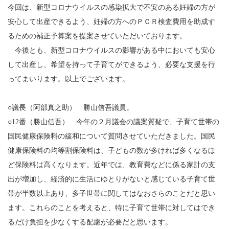
今回は、新型コロナウイルスの感染拡大で不安のある妊婦の方が
安心して出産できるよう、妊婦の方へのＰＣＲ検査費用を助成す
るための補正予算案を提案させていただいております。
今後とも、新型コロナウイルスの影響がある中においても安心
して出産し、希望を持って子育てができるよう、必要な支援を行
ってまいります。以上でございます。
○議長（阿部真之助） 勝山信吾議員。
○12番（勝山信吾） 今年の２月議会の議案質疑で、子育て世帯の
国民健康保険料の緩和について質問させていただきました。国民
健康保険料の均等割保険料は、子どもの数が多ければ多くなるほ
ど保険料は高くなります。近年では、教育費などに係る家計の支
出が増加し、経済的に生活にゆとりがないと感じている子育て世
帯が半数以上あり、多子世帯に関してはなおさらのことだと思い
ます。これらのことを考えると、特に子育て世帯に対してはでき
るだけ負担を少なくする配慮が必要だと思います。