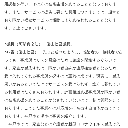
用調整を行い、その方の在宅生活を支えることとなっておりま
す。また、サービスの提供に要した費用につきましては、通常ど
おり障がい福祉サービスの報酬により支払われることとなりま
す。以上でございます。
○議長（阿部真之助） 勝山信吾議員。
○12番（勝山信吾） 先ほど述べたように、感染者の非接触者であ
っても、事業所はリスク回避のために施設を閉鎖するぐらいで
す。家族が感染すれば、障がい者自身が濃厚接触者となるため、
受け入れてくれる事業所を探すのは至難の業です。現実に、感染
疑いがあるというだけでサービスを受けられず、途方に暮れてい
る利用者はたくさんおられます。計画相談支援事業所が障がい者
の在宅支援を支えることがなされていないので、私は質問をして
おります。こうした事態への対応策を打ち出す自治体が出てきて
おります。神戸市と堺市の事例を紹介します。
神戸市では、家族などの介護者が新型コロナウイルス感染で入