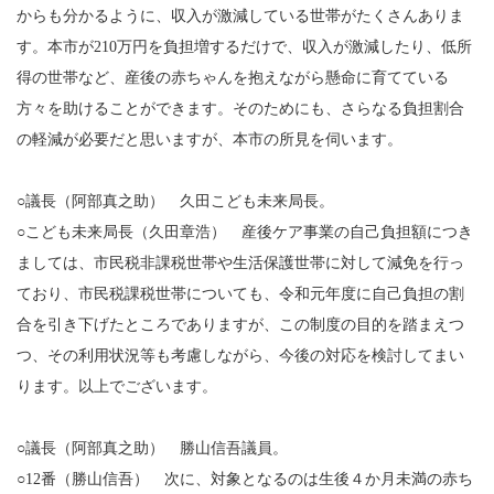
からも分かるように、収入が激減している世帯がたくさんありま
す。本市が210万円を負担増するだけで、収入が激減したり、低所
得の世帯など、産後の赤ちゃんを抱えながら懸命に育てている
方々を助けることができます。そのためにも、さらなる負担割合
の軽減が必要だと思いますが、本市の所見を伺います。
○議長（阿部真之助） 久田こども未来局長。
○こども未来局長（久田章浩） 産後ケア事業の自己負担額につき
ましては、市民税非課税世帯や生活保護世帯に対して減免を行っ
ており、市民税課税世帯についても、令和元年度に自己負担の割
合を引き下げたところでありますが、この制度の目的を踏まえつ
つ、その利用状況等も考慮しながら、今後の対応を検討してまい
ります。以上でございます。
○議長（阿部真之助） 勝山信吾議員。
○12番（勝山信吾） 次に、対象となるのは生後４か月未満の赤ち