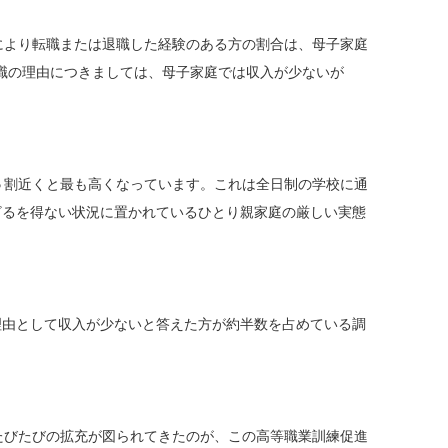
により転職または退職した経験のある方の割合は、母子家庭
、退職の理由につきましては、母子家庭では収入が少ないが
５割近くと最も高くなっています。これは全日制の学校に通
ざるを得ない状況に置かれているひとり親家庭の厳しい実態
理由として収入が少ないと答えた方が約半数を占めている調
たびたびの拡充が図られてきたのが、この高等職業訓練促進