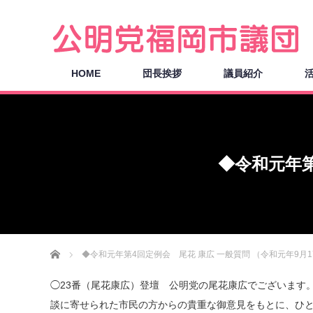
HOME
団長挨拶
議員紹介
◆令和元年第
ホーム
◆令和元年第4回定例会 尾花 康広 一般質問 （令和元年9月1
◯23番（尾花康広）登壇 公明党の尾花康広でございます
談に寄せられた市民の方からの貴重な御意見をもとに、ひ