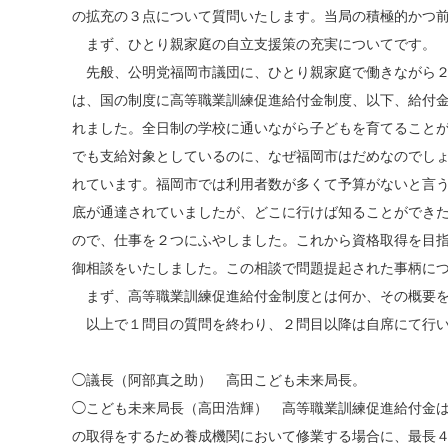
の拡充の３点について質問いたします。当局の積極的かつ
まず、ひとり親家庭の自立支援策の充実についてです。
先般、公明党福岡市議団に、ひとり親家庭で働きながら２
は、国の制度に高等職業訓練促進給付金制度、以下、給付
れました。全日制の学校に通いながら子どもを育てることが
でも支給対象としているのに、なぜ福岡市はだめなのでし
れています。福岡市では利用者数が多くて予算がないと言
底が通達されていましたが、どこに行けば知ることができ
ので、仕事を２つにふやしました。これから資格取得を目
御相談をいたしました。この相談で問題提起された事柄に
まず、高等職業訓練促進給付金制度とは何か、その概要を
以上で１問目の質問を終わり、２問目以降は自席にて行
◯議長（阿部真之助） 高田こども未来局長。
◯こども未来局長（高田浩輝） 高等職業訓練促進給付金
の取得をするため養成機関において修業する場合に、最長４