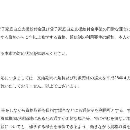
母子家庭自立支援給付金及び父子家庭自立支援給付金事業の円滑な運営に
学する資格から１年以上修学する資格、通信制の利用要件の緩和、本人
る本市の対応状況を御教示ください。
応につきましては、支給期間の延長及び対象資格の拡大を平成28年４
施いたしておりません。以上でございます。
仕事をしながら資格取得を目指す場合などにも通信制を利用可とする、
、養成機関が遠隔地にあるため通学が困難な場合等、特にやむを得ない
り親についても、修学する機会を確保できるよう、働きながら資格取得