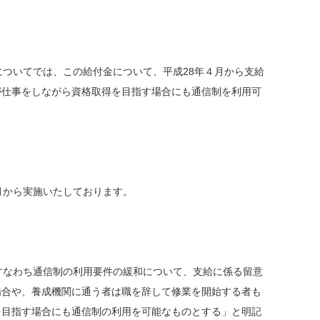
ついてでは、この給付金について、平成28年４月から支給
が仕事をしながら資格取得を目指す場合にも通信制を利用可
月から実施いたしております。
すなわち通信制の利用要件の緩和について、支給に係る留意
場合や、養成機関に通う者は職を辞して修業を開始する者も
を目指す場合にも通信制の利用を可能なものとする」と明記