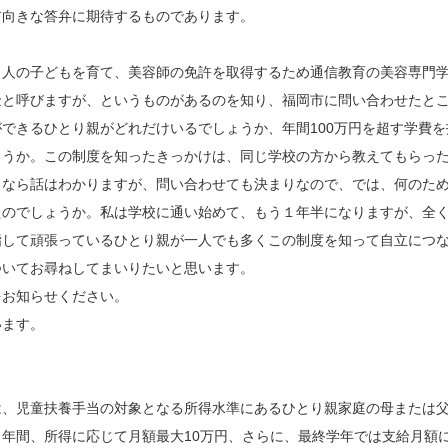
前向きな答弁に期待するものであります。
人の子どもを育て、美容師の免許を取得するため通信教育の美容専門学
金と呼びますが、というものがあるのを知り、福岡市に問い合わせたと
できるひとり親がどれだけいるでしょうか、年間100万円を超す学費
ょうか。この制度を知ったきっかけは、同じ学校の方から教えてもらっ
うなら話はわかりますが、問い合わせても決まりなので、では、何のた
たのでしょうか。私は学校に通い始めて、もう１年半になりますが、全
指して頑張っているひとり親が一人でも多くこの制度を知って自立につ
ついてお尋ねしてまいりたいと思います。
お知らせください。
います。
は、児童扶養手当の対象となる所得水準にあるひとり親家庭の母または
年間、所得に応じて月額最大10万円、さらに、最終学年では支給月額