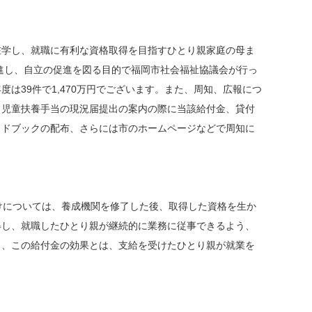
在学し、就職に有利な資格取得を目指すひとり親家庭の母ま
進し、自立の促進を図る目的で福岡市社会福祉協議会が行っ
年度は39件で1,470万円でございます。また、周知、広報につ
う児童扶養手当の現況届提出の案内の際に当該給付金、貸付
イドブックの配布、さらには市のホームページなどで周知に
けについては、養成機関を修了した後、取得した資格を生か
得し、就職したひとり親が継続的に業務に従事できるよう、
と、この給付金の効果とは、支給を受けたひとり親が就業を