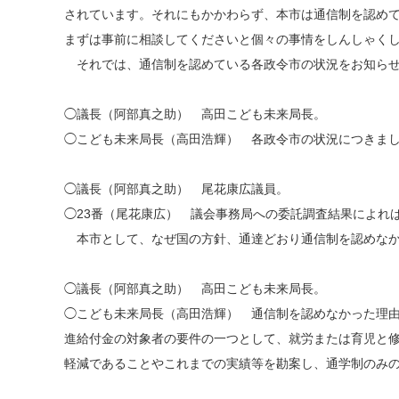
されています。それにもかかわらず、本市は通信制を認め
まずは事前に相談してくださいと個々の事情をしんしゃく
それでは、通信制を認めている各政令市の状況をお知らせ
◯議長（阿部真之助） 高田こども未来局長。
◯こども未来局長（高田浩輝） 各政令市の状況につきまし
◯議長（阿部真之助） 尾花康広議員。
◯23番（尾花康広） 議会事務局への委託調査結果によれ
本市として、なぜ国の方針、通達どおり通信制を認めなか
◯議長（阿部真之助） 高田こども未来局長。
◯こども未来局長（高田浩輝） 通信制を認めなかった理
進給付金の対象者の要件の一つとして、就労または育児と
軽減であることやこれまでの実績等を勘案し、通学制のみ