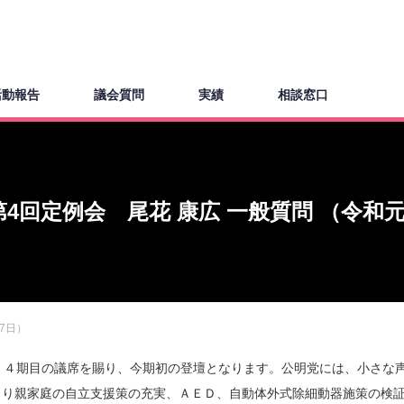
活動報告
議会質問
実績
相談窓口
4回定例会 尾花 康広 一般質問 （令和元
7日）
。４期目の議席を賜り、今期初の登壇となります。公明党には、小さな
とり親家庭の自立支援策の充実、ＡＥＤ、自動体外式除細動器施策の検