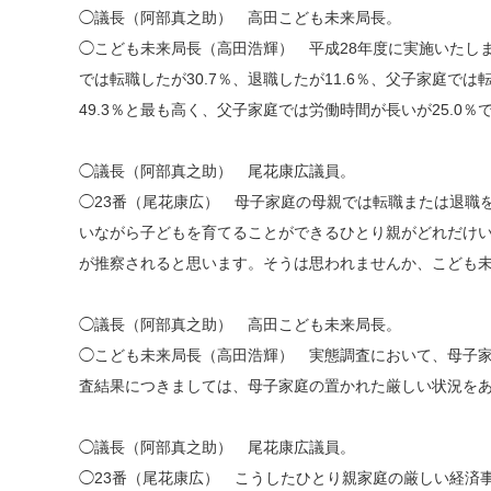
◯議長（阿部真之助） 高田こども未来局長。
◯こども未来局長（高田浩輝） 平成28年度に実施いたし
では転職したが30.7％、退職したが11.6％、父子家庭で
49.3％と最も高く、父子家庭では労働時間が長いが25.0
◯議長（阿部真之助） 尾花康広議員。
◯23番（尾花康広） 母子家庭の母親では転職または退職
いながら子どもを育てることができるひとり親がどれだけ
が推察されると思います。そうは思われませんか、こども
◯議長（阿部真之助） 高田こども未来局長。
◯こども未来局長（高田浩輝） 実態調査において、母子
査結果につきましては、母子家庭の置かれた厳しい状況を
◯議長（阿部真之助） 尾花康広議員。
◯23番（尾花康広） こうしたひとり親家庭の厳しい経済