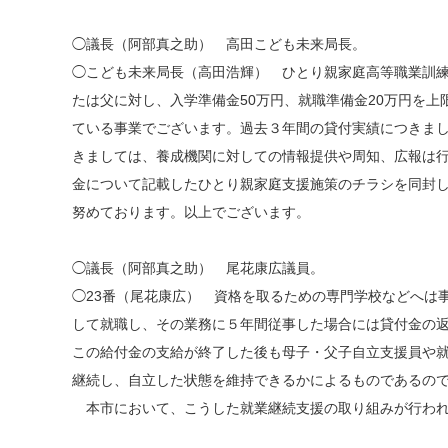
◯議長（阿部真之助） 高田こども未来局長。
◯こども未来局長（高田浩輝） ひとり親家庭高等職業訓
たは父に対し、入学準備金50万円、就職準備金20万円を
ている事業でございます。過去３年間の貸付実績につきましては、
きましては、養成機関に対しての情報提供や周知、広報は
金について記載したひとり親家庭支援施策のチラシを同封
努めております。以上でございます。
◯議長（阿部真之助） 尾花康広議員。
◯23番（尾花康広） 資格を取るための専門学校などへは
して就職し、その業務に５年間従事した場合には貸付金の
この給付金の支給が終了した後も母子・父子自立支援員や
継続し、自立した状態を維持できるかによるものであるの
本市において、こうした就業継続支援の取り組みが行われ