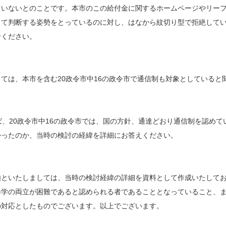
ていないとのことです。本市のこの給付金に関するホームページやリー
して判断する姿勢をとっているのに対し、はなから紋切り型で拒絶して
ください。
ては、本市を含む20政令市中16の政令市で通信制も対象としていると
ば、20政令市中16の政令市では、国の方針、通達どおり通信制を認めて
ったのか、当時の検討の経緯を詳細にお答えください。
由といたしましては、当時の検討経緯の詳細を資料として作成いたして
修学の両立が困難であると認められる者であることとなっていること、
の対応としたものでございます。以上でございます。