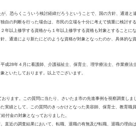
たが、恐らくこういう検討経緯だろうということで、国の方針、通達と
市独自の判断を行った場合は、市民の立場を十分に考えて慎重に検討す
２年以上修学する資格から１年以上修学する資格も対象とすることに
針、通達により新たにどのような資格が対象となったのか、具体的な資
平成28年４月に看護師、介護福祉士、保育士、理学療法士、作業療法
対象といたしております。以上でございます。
っております。この質問に当たり、さいたま市の先進事例を視察調査しま
めた実績として、この質問のきっかけとなった美容師、保育士、教育職
て給付金の対象となっておりました。
。直近の調査結果において、転職、退職の有無及び転職、退職の理由は