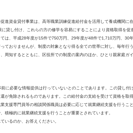
練促進資金貸付事業は、高等職業訓練促進給付金を活用して養成機関に
上限に貸し付け、これらの方の修学を容易にすることにより資格取得を促
平成28年度が15件で750万円、29年度が48件で1,710万円、30
行っておりませんが、制度の対象となり得る全ての世帯に対し、毎年行
し、周知するとともに、区役所での制度の案内のほか、ひとり親家庭ガ
事前に必要な情報提供は行っていないとのことであります。この貸し付
返還が免除されるものであります。この給付金の支給を受けて資格を取
就業支援専門員等の相談関係職員は必要に応じて就業継続支援を行うこ
で、積極的に就業継続支援を行うことが重要とされています。
ているのか、お答えください。