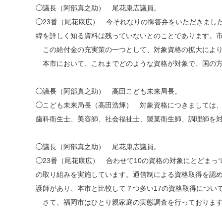
◯議長（阿部真之助） 尾花康広議員。
◯23番（尾花康広） 今それなりの御答弁をいただきまし
緯を詳しく知る資料は残っていないとのことであります。
この給付金の充実策の一つとして、対象資格の拡大により
本市において、これまでどのような資格が対象で、国の方
◯議長（阿部真之助） 高田こども未来局長。
◯こども未来局長（高田浩輝） 対象資格につきましては、
歯科衛生士、美容師、社会福祉士、製菓衛生師、調理師を
◯議長（阿部真之助） 尾花康広議員。
◯23番（尾花康広） 合わせて10の資格の対象にとどま
の取り組みを実施しています。通信制による資格取得を認
護師があり、本市と比較して７つ多い17の資格取得につい
さて、福岡市はひとり親家庭の実態調査を行っております