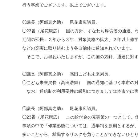
行う事業でございます。以上でございます。
◯議長（阿部真之助） 尾花康広議員。
◯23番（尾花康広） 国の方針、すなわち厚労省の通達、
期間の延長、２年から３年、対象資格の拡大、２年以上修
などの充実に取り組むよう各自治体に通知されています。
そこで、お尋ねいたしますが、この国の方針、通達に対す
◯議長（阿部真之助） 高田こども未来局長。
◯こども未来局長（高田浩輝） 国の通知に基づく本市の対
なお、通信制の利用要件の緩和につきましては本市では実
◯議長（阿部真之助） 尾花康広議員。
◯23番（尾花康広） この給付金の充実策の一つとして、
事項の中で「修業形態については、通学制を原則とするが
多いことから、離職するリスクを負うことができないひと