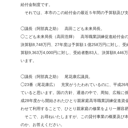
給付金制度です。
それでは、本市のこの給付金の最近５年間の予算額及び支
◯議長（阿部真之助） 高田こども未来局長。
◯こども未来局長（高田浩輝） 高等職業訓練促進給付金の過
決算額8,748万円、27年度は予算額１億258万円に対し、受給者
算額9,363万4,000円に対し、受給者数83人、決算額8,44
います。
◯議長（阿部真之助） 尾花康広議員。
◯23番（尾花康広） 充実がうたわれているのに、平成2
ていると思います。国の方針、通達の中で、周知、広報に
成28年度から開始されたひとり親家庭高等職業訓練促進資
わせて利用することで、ひとり親家庭の修業をより一層容
そこで、お尋ねいたしますが、この貸付事業の概要及び本
のか、お答えください。