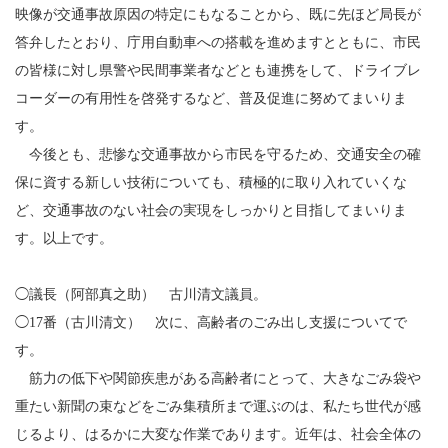
映像が交通事故原因の特定にもなることから、既に先ほど局長が
答弁したとおり、庁用自動車への搭載を進めますとともに、市民
の皆様に対し県警や民間事業者などとも連携をして、ドライブレ
コーダーの有用性を啓発するなど、普及促進に努めてまいりま
す。
今後とも、悲惨な交通事故から市民を守るため、交通安全の確
保に資する新しい技術についても、積極的に取り入れていくな
ど、交通事故のない社会の実現をしっかりと目指してまいりま
す。以上です。
◯議長（阿部真之助） 古川清文議員。
◯17番（古川清文） 次に、高齢者のごみ出し支援についてで
す。
筋力の低下や関節疾患がある高齢者にとって、大きなごみ袋や
重たい新聞の束などをごみ集積所まで運ぶのは、私たち世代が感
じるより、はるかに大変な作業であります。近年は、社会全体の