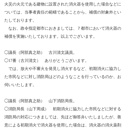
火災の火元である建物に設置された消火器を使用した場合などに
ついては、当事者責任の範疇であることから、補償の対象外とい
たしております。
なお、政令指定都市におきましては、７都市において消火器の
補償を実施いたしております。以上でございます。
◯議長（阿部真之助） 古川清文議員。
◯17番（古川清文） ありがとうございます。
では、放火や不審火を発見し消火するなど、初期消火に協力し
た市民などに対し消防局はどのようなことを行っているのか、お
伺いいたします。
◯議長（阿部真之助） 山下消防局長。
◯消防局長（山下周成） 初期消火に協力した市民などに対する
消防局の対応につきましては、先ほど御答弁いたしましたが、善
意による初期消火で消火器を使用した場合は、消火器の消火薬剤