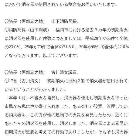
において消火器が使用されている割合をお伺いいたします。
◯議長（阿部真之助） 山下消防局長。
◯消防局長（山下周成） 福岡市における過去３カ年の初期消火
に消火器を使用した件数につきましては、平成28年が65件で全体
の23.0％、29年が70件で全体の21.8％、30年が68件で全体の22.0％
となっております。以上でございます。
◯議長（阿部真之助） 古川清文議員。
◯17番（古川清文） 初期消火には約２割で消火器が使用されて
いるということがわかりました。
本年１月、不審火を発見し、消火器を使用し初期消火を行った
市民から私に声が寄せられました。ある会社が設置、管理してい
る消火器を、この方が他の建物での火災を発見したため、近くに
あったその消火器を使用し、消火しました。消火器による素早い
初期消火が重要と考えての行動でありましたが、そもそも消火器