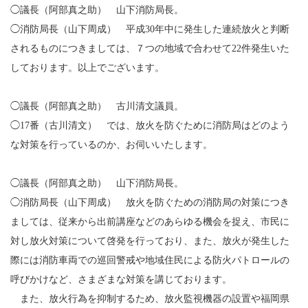
◯議長（阿部真之助） 山下消防局長。
◯消防局長（山下周成） 平成30年中に発生した連続放火と判断
されるものにつきましては、７つの地域で合わせて22件発生いた
しております。以上でございます。
◯議長（阿部真之助） 古川清文議員。
◯17番（古川清文） では、放火を防ぐために消防局はどのよう
な対策を行っているのか、お伺いいたします。
◯議長（阿部真之助） 山下消防局長。
◯消防局長（山下周成） 放火を防ぐための消防局の対策につき
ましては、従来から出前講座などのあらゆる機会を捉え、市民に
対し放火対策について啓発を行っており、また、放火が発生した
際には消防車両での巡回警戒や地域住民による防火パトロールの
呼びかけなど、さまざまな対策を講じております。
また、放火行為を抑制するため、放火監視機器の設置や福岡県