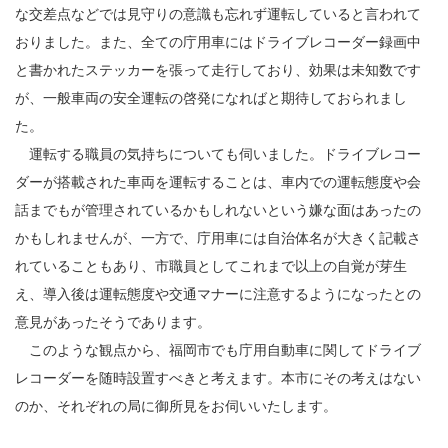
な交差点などでは見守りの意識も忘れず運転していると言われて
おりました。また、全ての庁用車にはドライブレコーダー録画中
と書かれたステッカーを張って走行しており、効果は未知数です
が、一般車両の安全運転の啓発になればと期待しておられまし
た。
運転する職員の気持ちについても伺いました。ドライブレコー
ダーが搭載された車両を運転することは、車内での運転態度や会
話までもが管理されているかもしれないという嫌な面はあったの
かもしれませんが、一方で、庁用車には自治体名が大きく記載さ
れていることもあり、市職員としてこれまで以上の自覚が芽生
え、導入後は運転態度や交通マナーに注意するようになったとの
意見があったそうであります。
このような観点から、福岡市でも庁用自動車に関してドライブ
レコーダーを随時設置すべきと考えます。本市にその考えはない
のか、それぞれの局に御所見をお伺いいたします。