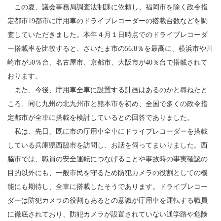
この夏、議会事務局調査法制課に依頼し、福岡市を除く政令指
定都市19都市に庁用車のドライブレコーダーの搭載台数などを調
査していただきました。本年４月１日時点でのドライブレコーダ
ー搭載率を比較すると、さいたま市の56.8％を最高に、横浜市や川
崎市が50％台、名古屋市、京都市、大阪市が40％台で搭載されて
おります。
また、今後、庁用車全車に設置する計画はあるのかと尋ねたと
ころ、同じ九州の北九州市と熊本市を初め、全国で多くの政令指
定都市が全車に搭載を検討しているとの回答でありました。
私は、先日、既に市の庁用車全車にドライブレコーダーを搭載
している兵庫県西脇市を訪問し、お話を伺ってまいりました。西
脇市では、職員の安全運転につなげることや事故時の事実確認の
目的以外にも、一般市民を守るため防犯カメラの役割としての機
能にも期待し、全車に搭載したそうであります。ドライブレコー
ダーは防犯カメラの役割もあるとの意識が庁用車を運転する職員
に徹底されており、防犯カメラが設置されていない通学路や危険