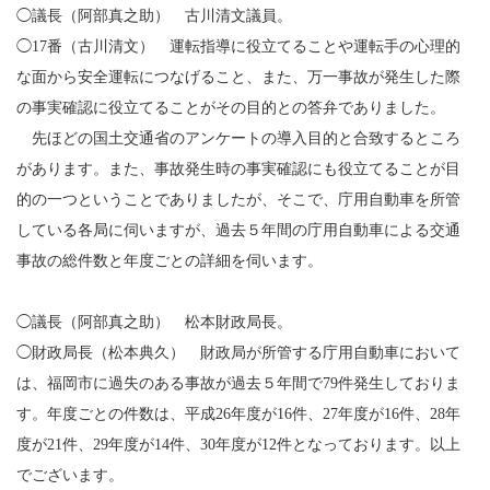
◯議長（阿部真之助） 古川清文議員。
◯17番（古川清文） 運転指導に役立てることや運転手の心理的
な面から安全運転につなげること、また、万一事故が発生した際
の事実確認に役立てることがその目的との答弁でありました。
先ほどの国土交通省のアンケートの導入目的と合致するところ
があります。また、事故発生時の事実確認にも役立てることが目
的の一つということでありましたが、そこで、庁用自動車を所管
している各局に伺いますが、過去５年間の庁用自動車による交通
事故の総件数と年度ごとの詳細を伺います。
◯議長（阿部真之助） 松本財政局長。
◯財政局長（松本典久） 財政局が所管する庁用自動車において
は、福岡市に過失のある事故が過去５年間で79件発生しておりま
す。年度ごとの件数は、平成26年度が16件、27年度が16件、28年
度が21件、29年度が14件、30年度が12件となっております。以上
でございます。