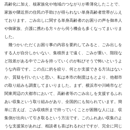
高齢化に加え、核家族化や地域のつながりが希薄化したことで、
家族や隣近所の住民の手助けが得られない単身高齢者世帯がふえ
ております。ごみ出しに関する単身高齢者のお困りの声を御本人
や御家族、介護に携わる方々から伺う機会も多くなってまいりま
した。
幾つかいただくお困り事の内容を要約してみると、ごみ出しを
する人が自分しかいない、集積所まで遠く、ごみが重い、階段な
ど段差がある中でごみを持っていくのが転びそうで怖いというよ
うな内容です。この点に的を絞り、何とか支援できる方法はない
か、質疑を行いたいと思い、私は本市の制度はもとより、他都市
の取り組みも調査してまいりました。まず、横浜市や川崎市など
関東周辺の大都市において、高齢者等のごみ出しを支援するふれ
あい収集という取り組みがあり、全国的にも知られています。簡
単に言えば、ごみ収積所まで持っていくことが困難な人には、収
集側が出向いて引き取るという方法です。このふれあい収集のよ
うな支援策があれば、相談者も喜ばれるわけですが、完全に同じ