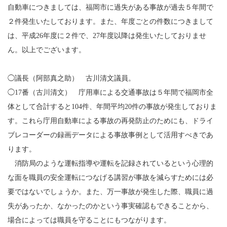
自動車につきましては、福岡市に過失がある事故が過去５年間で
２件発生いたしております。また、年度ごとの件数につきまして
は、平成26年度に２件で、27年度以降は発生いたしておりませ
ん。以上でございます。
◯議長（阿部真之助） 古川清文議員。
◯17番（古川清文） 庁用車による交通事故は５年間で福岡市全
体として合計すると104件、年間平均20件の事故が発生しておりま
す。これら庁用自動車による事故の再発防止のためにも、ドライ
ブレコーダーの録画データによる事故事例として活用すべきであ
ります。
消防局のような運転指導や運転を記録されているという心理的
な面を職員の安全運転につなげる講習が事故を減らすためには必
要ではないでしょうか。また、万一事故が発生した際、職員に過
失があったか、なかったのかという事実確認もできることから、
場合によっては職員を守ることにもつながります。