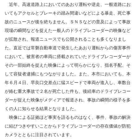
近年、高速道路上においてのあおり運転や逆走、一般道路にお
いてもアクセルとブレーキの踏み間違いなどによる暴走、死亡事
故のニュースが後を絶ちません。ＳＮＳなどの普及によって事故
現場の瞬間などを捉えた一般人のドライブレコーダーの映像など
が拡散され、報道ニュースでも公開されることも多くなりまし
た。直近では常磐自動車道で発生したあおり運転からの傷害事件
において、被害者の車両に搭載されていたドライブレコーダーが
その一部始終を捉えた映像によって明らかになり、指名手配、そ
して容疑者逮捕にもつながりました。また、本市においても、本
年６月４日、早良口交差点に猛スピードで車両が進入し、車数台
が絡む重大事故で２名が死亡した件も、後続車のドライブレコー
ダーが捉えた映像がメディアで報道され、事故の瞬間の様子を多
くの人に知らせる結果となりました。
映像による証拠ほど事実を語るものはなく、事件、事故の解決
に結びつきやすいことからドライブレコーダーの存在価値が防犯
カメラとともに注目されています。