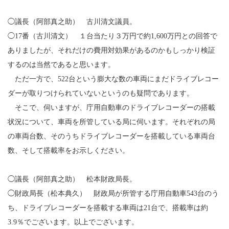
◯議長（阿部真之助） 古川清文議員。
◯17番（古川清文） １台当たり３万円で約1,600万円との回答で
ありましたが、それだけの費用対効果があるのかもしっかり検証
するのは当然であると思います。
ただ一方で、522台という膨大な数の車両にまだドライブレコー
ダーが取りつけられていないというのも疑問であります。
そこで、伺いますが、庁用自動車のドライブレコーダーの搭載
状況について、車両を所管している局に伺います。それぞれの局
の車両台数、そのうちドライブレコーダーを搭載している車両台
数、そして搭載率をお示しください。
◯議長（阿部真之助） 松本財政局長。
◯財政局長（松本典久） 財政局が所管する庁用自動車543台のう
ち、ドライブレコーダーを搭載する車両は21台で、搭載率は約
3.9％でございます。以上でございます。