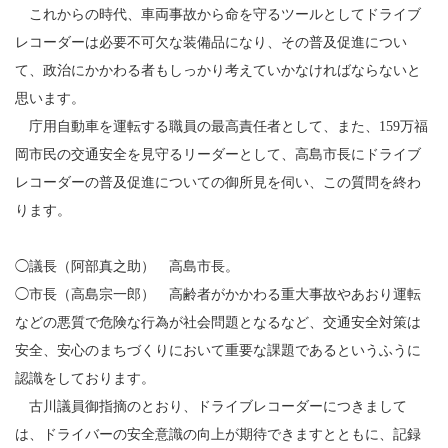
これからの時代、車両事故から命を守るツールとしてドライブ
レコーダーは必要不可欠な装備品になり、その普及促進につい
て、政治にかかわる者もしっかり考えていかなければならないと
思います。
庁用自動車を運転する職員の最高責任者として、また、159万福
岡市民の交通安全を見守るリーダーとして、高島市長にドライブ
レコーダーの普及促進についての御所見を伺い、この質問を終わ
ります。
◯議長（阿部真之助） 高島市長。
◯市長（高島宗一郎） 高齢者がかかわる重大事故やあおり運転
などの悪質で危険な行為が社会問題となるなど、交通安全対策は
安全、安心のまちづくりにおいて重要な課題であるというふうに
認識をしております。
古川議員御指摘のとおり、ドライブレコーダーにつきまして
は、ドライバーの安全意識の向上が期待できますとともに、記録