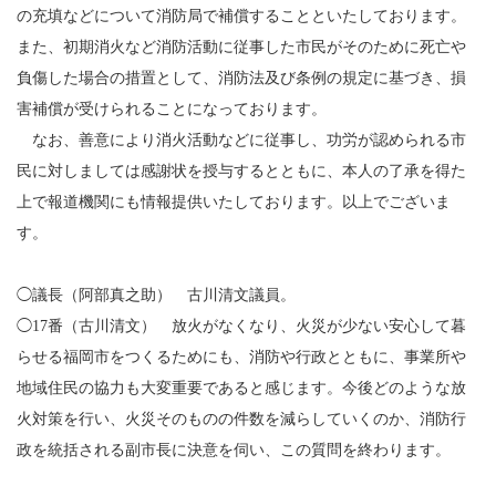
の充填などについて消防局で補償することといたしております。
また、初期消火など消防活動に従事した市民がそのために死亡や
負傷した場合の措置として、消防法及び条例の規定に基づき、損
害補償が受けられることになっております。
なお、善意により消火活動などに従事し、功労が認められる市
民に対しましては感謝状を授与するとともに、本人の了承を得た
上で報道機関にも情報提供いたしております。以上でございま
す。
◯議長（阿部真之助） 古川清文議員。
◯17番（古川清文） 放火がなくなり、火災が少ない安心して暮
らせる福岡市をつくるためにも、消防や行政とともに、事業所や
地域住民の協力も大変重要であると感じます。今後どのような放
火対策を行い、火災そのものの件数を減らしていくのか、消防行
政を統括される副市長に決意を伺い、この質問を終わります。