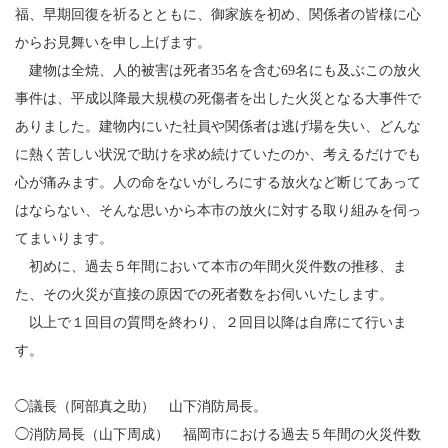
福、早期回復を祈るとともに、御家族を初め、関係者の皆様に心
からお見舞いを申し上げます。
建物は全焼、人的被害は死者35名を含む69名にも及ぶこの放火
事件は、平成以降最大規模の死傷者を出した火災となる大事件で
ありました。建物内にいた社員や関係者は逃げ場を失い、どんな
に熱く苦しい状況で助けを求め続けていたのか、考えるだけでも
心が痛みます。人の命をないがしろにする放火など断じてあって
はならない、そんな思いから本市の放火に対する取り組みを伺っ
てまいります。
初めに、過去５年間において本市の年間火災件数の推移、ま
た、その火災が直接の原因での死者数をお伺いいたします。
以上で１回目の質問を終わり、２回目以降は自席にて行いま
す。
◯議長（阿部真之助） 山下消防局長。
◯消防局長（山下周成） 福岡市における過去５年間の火災件数