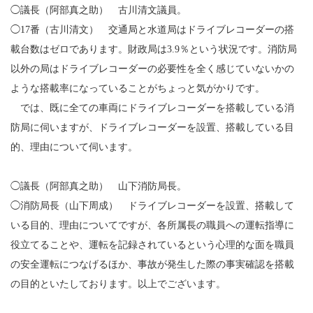
◯議長（阿部真之助） 古川清文議員。
◯17番（古川清文） 交通局と水道局はドライブレコーダーの搭
載台数はゼロであります。財政局は3.9％という状況です。消防局
以外の局はドライブレコーダーの必要性を全く感じていないかの
ような搭載率になっていることがちょっと気がかりです。
では、既に全ての車両にドライブレコーダーを搭載している消
防局に伺いますが、ドライブレコーダーを設置、搭載している目
的、理由について伺います。
◯議長（阿部真之助） 山下消防局長。
◯消防局長（山下周成） ドライブレコーダーを設置、搭載して
いる目的、理由についてですが、各所属長の職員への運転指導に
役立てることや、運転を記録されているという心理的な面を職員
の安全運転につなげるほか、事故が発生した際の事実確認を搭載
の目的といたしております。以上でございます。