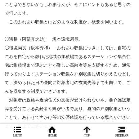
ことはできないかもしれませんが、そこにヒントもあると思うの
で伺います。
このふれあい収集とはどのような制度か、概要を伺います。
◯議長（阿部真之助） 坂本環境局長。
◯環境局長（坂本秀和） ふれあい収集につきましては、自宅の
ごみを自宅から離れた地域の集積場であるステーションや集合住
宅の集積場まで運ぶことが難しい高齢者等を支援するため、通常
行っておりますステーション収集を戸別収集に切りかえるなどし
て、決められた日の昼間に対象者宅の玄関先等まで出向いて、ご
みを収集する制度でございます。
対象者は親族や近隣住民の支援が受けられないや、要介護認定
等を受けている高齢者や障がい者であり、昼間の戸別収集という
ことで、あわせて声かけ等の安否確認を行っている場合がござい
ます。以上でございます。
MENU
HOME
TOP
SIDEBAR