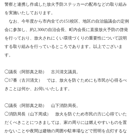
警察と連携し作成した放火予防ステッカーの配布などの取り組み
を実施いたしております。
なお、今年度から市内全ての151校区、地区の自治協議会の定例
会に参加し、約2,300の自治会長、町内会長に直接放火予防の啓発
を行っており、放火されにくい環境づくりの重要性について説明
する取り組みを行っているところであります。以上でございま
す。
◯議長（阿部真之助） 古川清文議員。
◯17番（古川清文） では、放火を防ぐためにも市民が心得るべ
きことは何か、お伺いいたします。
◯議長（阿部真之助） 山下消防局長。
◯消防局長（山下周成） 放火を防ぐため市民の方に心得ていた
だくべきことにつきましては、家の周りには燃えやすいものを置
かないことや夜間は建物の周囲や駐車場などで照明を点灯するな