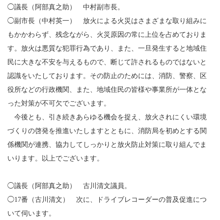
◯議長（阿部真之助） 中村副市長。
◯副市長（中村英一） 放火による火災はさまざまな取り組みに
もかかわらず、残念ながら、火災原因の常に上位を占めておりま
す。放火は悪質な犯罪行為であり、また、一旦発生すると地域住
民に大きな不安を与えるもので、断じて許されるものではないと
認識をいたしております。その防止のためには、消防、警察、区
役所などの行政機関、また、地域住民の皆様や事業所が一体とな
った対策が不可欠でございます。
今後とも、引き続きあらゆる機会を捉え、放火されにくい環境
づくりの啓発を推進いたしますとともに、消防局を初めとする関
係機関が連携、協力してしっかりと放火防止対策に取り組んでま
いります。以上でございます。
◯議長（阿部真之助） 古川清文議員。
◯17番（古川清文） 次に、ドライブレコーダーの普及促進につ
いて伺います。