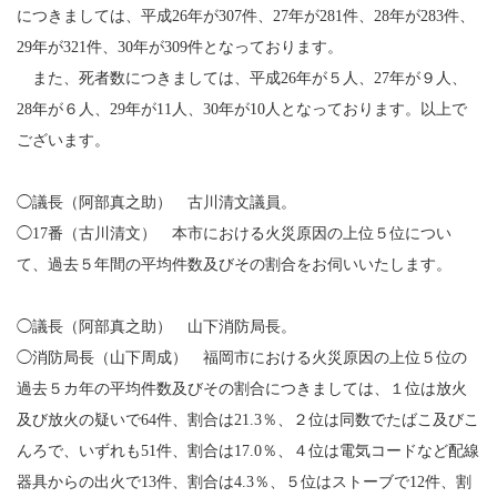
につきましては、平成26年が307件、27年が281件、28年が283件、
29年が321件、30年が309件となっております。
また、死者数につきましては、平成26年が５人、27年が９人、
28年が６人、29年が11人、30年が10人となっております。以上で
ございます。
◯議長（阿部真之助） 古川清文議員。
◯17番（古川清文） 本市における火災原因の上位５位につい
て、過去５年間の平均件数及びその割合をお伺いいたします。
◯議長（阿部真之助） 山下消防局長。
◯消防局長（山下周成） 福岡市における火災原因の上位５位の
過去５カ年の平均件数及びその割合につきましては、１位は放火
及び放火の疑いで64件、割合は21.3％、２位は同数でたばこ及びこ
んろで、いずれも51件、割合は17.0％、４位は電気コードなど配線
器具からの出火で13件、割合は4.3％、５位はストーブで12件、割