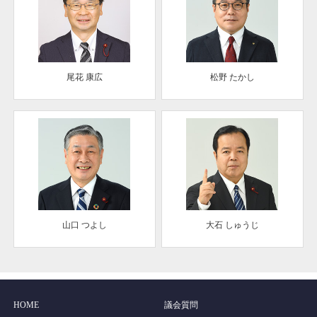
尾花 康広
松野 たかし
山口 つよし
大石 しゅうじ
HOME
議会質問