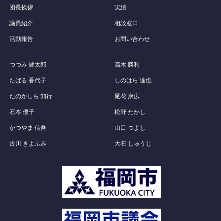
団長挨拶
実績
議員紹介
相談窓口
活動報告
お問い合わせ
つつみ 健太郎
高木 勝利
たばる 香代子
しのはら 達也
たのかしら 知行
尾花 康広
石本 優子
松野 たかし
かつやま 信吾
山口 つよし
古川 きよふみ
大石 しゅうじ