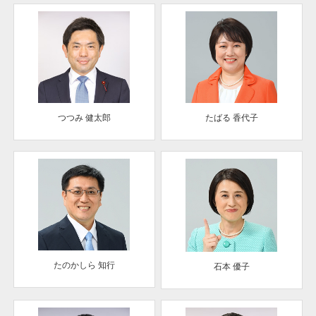
つつみ 健太郎
たばる 香代子
たのかしら 知行
石本 優子