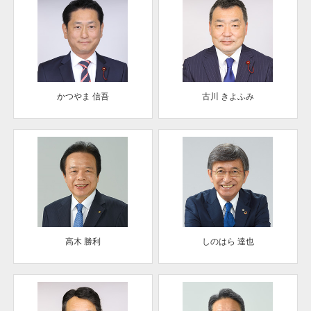
かつやま 信吾
古川 きよふみ
高木 勝利
しのはら 達也